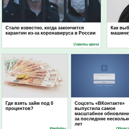
Стало известно, когда закончится
Как вы
карантин из-за коронавируса в России
машинк
Советы врача
Где взять займ под 0
Соцсеть «ВКонтакте»
процентов?
выпустила самое
масштабное обновлен
за последние нескольк
лет
Кредиты
Общес