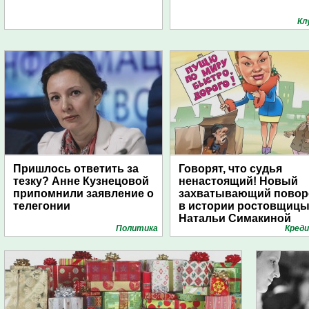
Кл
Пришлось ответить за
Говорят, что судья
тезку? Анне Кузнецовой
ненастоящий! Новый
припомнили заявление о
захватывающий повор
телегонии
в истории ростовщиц
Натальи Симакиной
Политика
Кред