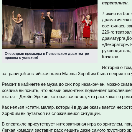
переполнен.
7 июня на бол
драматическог
состоялась за
226-го театрал
драматурга Д
«Декоратор». 
руководитель,
Очередная премьера в Пензенском драмтеатре
Казаков.
прошла с успехом!
История о том
за границей английская дама Марша Хорнбим была неприятно 
Ремонт в кабинете ее мужа до сих пор незакончен, можно сказа
хозяйка выяснить, что новый ремонтник подменяет заболевшего
гостья – Джейн Эрскин, которая заявляет, что расскажет о ром
Как нельзя кстати, маляр, который в душе оказывается несост
Хорнбим выпутаться из сложившейся ситуации.
В спектакле присутствует интерактивная игра со зрителем, п
Легкая комедия заставит рассмешить даже самого грустного з