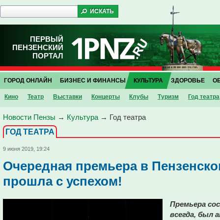
ПЕРВЫЙ
ПЕНЗЕНСКИЙ
ПОРТАЛ
ГОРОД ОНЛАЙН
БИЗНЕС И ФИНАНСЫ
КУЛЬТУРА
ЗДОРОВЬЕ
О
Кино
Театр
Выставки
Концерты
Клубы
Туризм
Год театра
Новости Пензы
→
Культура
→
Год театра
ГОД ТЕАТРА
9 июня 2019, 19:24
Очередная премьера в Пензенско
прошла с успехом!
Премьера со
всегда, был 