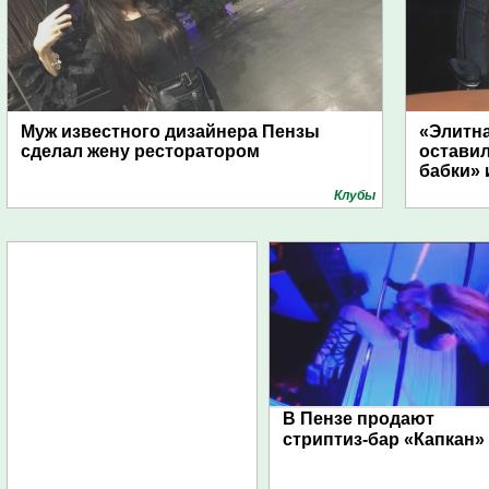
Муж известного дизайнера Пензы
«Элитна
сделал жену ресторатором
оставил
бабки» 
Клубы
В Пензе продают
стриптиз-бар «Капкан»