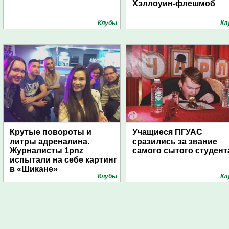
Хэллоуин-флешмоб
Клубы
Кл
Крутые повороты и
Учащиеся ПГУАС
литры адреналина.
сразились за звание
Журналисты 1pnz
самого сытого студент
испытали на себе картинг
в «Шикане»
Клубы
Кл