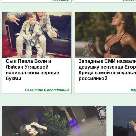
Сын Павла Воли и
Западные СМИ назвал
Ляйсан Утяшевой
девушку пензенца Егор
написал свои первые
Крида самой сексуаль
буквы
россиянкой
Развитие и воспитание
Кл