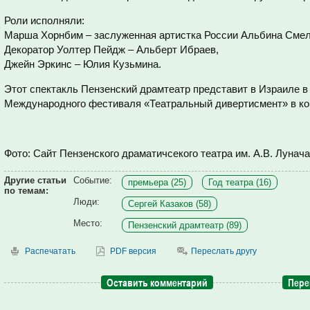
Роли исполняли:
Марша Хорнбим – заслуженная артистка России Альбина Смел
Декоратор Уолтер
Пейдж – Альберт Ибраев,
Джейн Эркинс – Юлия Кузьмина.
Этот спектакль Пензенский драмтеатр представит в Израиле в
Международного фестиваля «Театральный дивертисмент» в ко
Фото: Сайт Пензенского драматичсекого театра им. А.В. Лунача
Другие статьи
Событие:
премьера (25)
Год театра (16)
по темам:
Люди:
Сергей Казаков (58)
Место:
Пензенский драмтеатр (89)
Распечатать
PDF версия
Переслать другу
Оставить комментарий
Пере