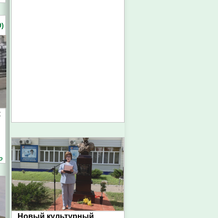
)
к
о
Новый культурный