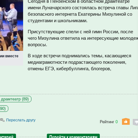
Сегодня в Пензенском в областном драмтеатре
имени Луначарского состоялась встреча главы Лиг
безопасного интернета Екатерины Мизулиной со
студентами и школьниками.
Присутствующие спели с ней гимн России, после
чего Мизулина ответила на интересующие молоде
вопросы.
В ходе встречи поднимались темы, касающиеся
ии вместе
медиаграмотности подрастающего поколения,
отмены ЕГЭ, кибербуллинга, блогеров,
 драмтеатр (89)
90)
Переслать другу
Рейтинг
0
ентарий
Перейти к комментариям