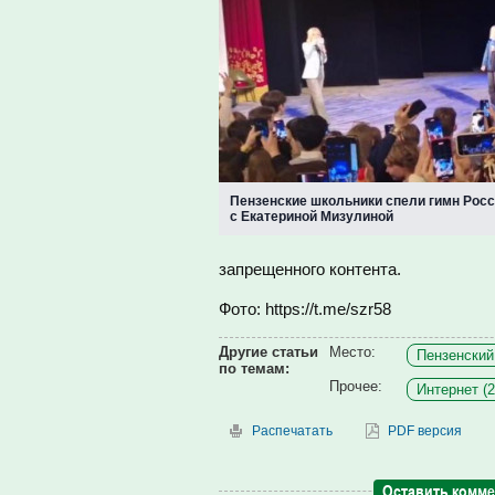
Пензенские школьники спели гимн Росс
с Екатериной Мизулиной
запрещенного контента.
Фото: https://t.me/szr58
Другие статьи
Место:
Пензенский
по темам:
Прочее:
Интернет (2
Распечатать
PDF версия
Оставить комм