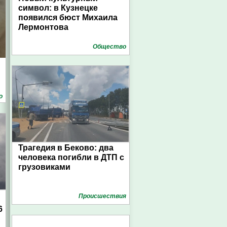
символ: в Кузнецке
появился бюст Михаила
Лермонтова
Общество
о
Трагедия в Беково: два
человека погибли в ДТП с
грузовиками
Проиcшествия
6