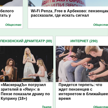
 белого
Wi-Fi Penza_Free в Арбеково: пензенца
тать у
рассказали, где искать сигнал
Общество
Обществ
ПЕНЗЕНСКИЙ ДРАМТЕАТР (89)
ИНТЕРНЕТ (290)
«МаскерадЪ» погрузил
Придется терпеть: что
зрителей в «Яму»: в
ждет пензенцев с
Пензе показали драму по
интернетом в ближайшее
Куприну (18+)
время
Театр
Обществ