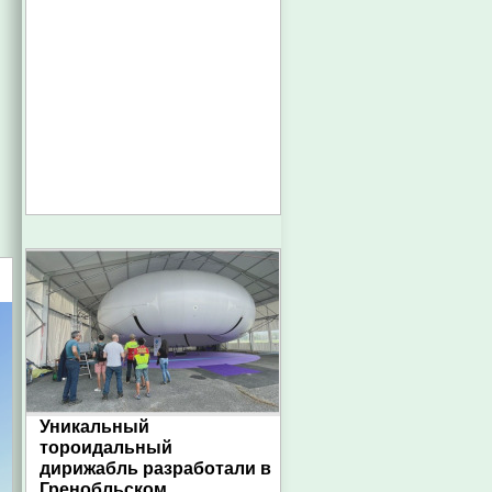
Уникальный
тороидальный
дирижабль разработали в
Гренобльском