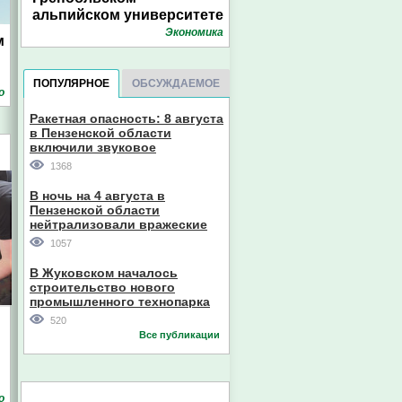
альпийском университете
Экономика
м
ПОПУЛЯРНОЕ
ОБСУЖДАЕМОЕ
о
Ракетная опасность: 8 августа
в Пензенской области
включили звуковое
оповещение
1368
В ночь на 4 августа в
Пензенской области
нейтрализовали вражеские
дроны
1057
В Жуковском началось
строительство нового
промышленного технопарка
520
Все публикации
о