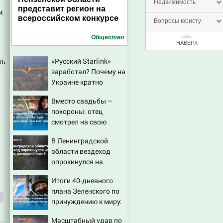
Недвижимость
представит регион на
и
всероссийском конкурсе
Вопросы юристу
Общество
НАВЕРХ
«Русский Starlink»
жь
заработал? Почему на
Украине кратно
увеличилась точность
Вместо свадьбы –
попаданий по
похороны: отец
объектам ВСУ
смотрел на свою
мертвую 16-летнюю
В Ленинградской
дочь и не мог
области вездеход
сдержать слезы
опрокинулся на
дороге, пассажир
Итоги 40-дневного
погиб
плана Зеленского по
принуждению к миру:
как ответила Россия,
Масштабный удар по
полный разбор