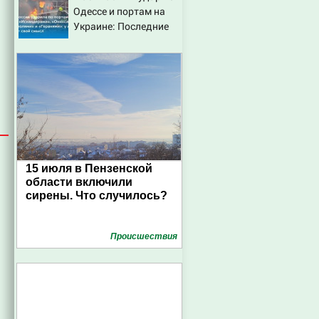
Одессе и портам на
провала операции
Украине: Последние
Украины от военкора
новости, подробности
Коца
об ударах России 9
августа 2026 года
15 июля в Пензенской
области включили
сирены. Что случилось?
Проиcшествия