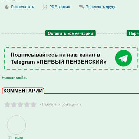
Распечатать
PDF версия
Переслать другу
Оставить комментарий
Пере
Новости smi2.ru
КОММЕНТАРИИ
- Нажмите ,чтобы оценить
Войти