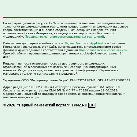
На информационном ресурсе 1PNZ.ru применяются внешние рекомендательные
технологии (информационные технологии предоставления информации на основе
сбора, систематизации и анализа сведений, относящихся к предпочтениям
пользователей сети «Интернет», находящихся на территории Российской
Федерации)».
Правила применения рекомендательных технологий
.
Сайт использует сервисы веб-аналитики
Яндекс Метрика
,
AppMetrica
и LiveInternet.
Продолжая использовать этот Сайт, вы соглашаетесь с использованием cookie-
файлов и других данных в соответствии с данным
Пользовательским соглашением
.
Срок обработки персональных данных при помощи cookie-файлов составляет 14
дней.
Редакция не несет ответственность за достоверность информации,
опубликованной в рекламных объявлениях и сообщениях информационных
агентств. Редакция не предоставляет справочной информации. Перепечатка
материалов только по согласованию с редакцией.
Учредитель ООО "Информационное Бюро". ИНН 7325128341, ОГРН 1147325002549
Адрес редакции:
198332
г. Санкт-Петербург,
Брестский бульвар, 8А, офис 305
Свидетельство о регистрации СМИ ЭЛ № ФС 77 – 75998 выдано 13.06.2019г.
Федеральной службой по надзору в сфере связи, информационных технологий и
массовых коммуникаций
© 2026.
"Первый пензенский портал" 1PNZ.RU
18+