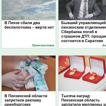
В Пензе сбили два
Бывший управляющий
беспилотника – жертв нет
пензенским отделение
Сбербанка погиб в
страшном ДТП: проща
состоится в Саратове
Проиcшествия
Ба
В Пензенской области
Тысяча наград:
запретили рекламу
Пензенская область
оренбургских
заплатила миллионы з