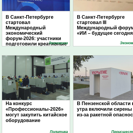
В Санкт-Петербурге
В Санкт-Петербурге
стартовал
стартовал III
Международный
Международный фору
экономический
«ИИ – будущее сегодня
форум-2026: участники
Экономика
Эконом
подготовили креативные
стенды
На конкурс
В Пензенской области 
«Профессионалы-2026»
утра включили сирены
могут закупить китайское
из-за ракетной опасно
оборудование
Политика
Проиcшест