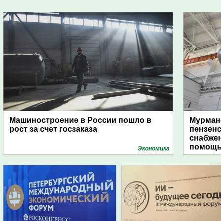
Машиностроение в России пошло в
Мурманс
рост за счет госзаказа
пензен
снабже
помощь
Экономика