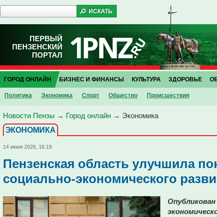
ПЕРВЫЙ
ПЕНЗЕНСКИЙ
ПОРТАЛ
ГОРОД ОНЛАЙН
БИЗНЕС И ФИНАНСЫ
КУЛЬТУРА
ЗДОРОВЬЕ
О
Политика
Экономика
Спорт
Общество
Проиcшествия
Новости Пензы
→
Город онлайн
→
Экономика
ЭКОНОМИКА
14 июня 2026, 16:19
Пензенская область улучшила пок
социально-экономического разви
Опубликован 
экономическо