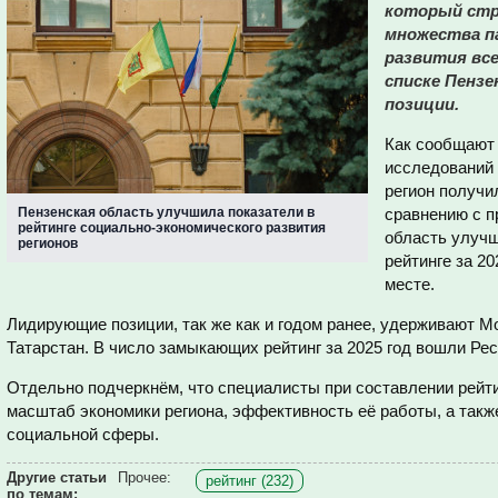
который стр
множества п
развития все
списке Пензе
позиции.
Как сообщают
исследований 
регион получил
Пензенская область улучшила показатели в
сравнению с 
рейтинге социально-экономического развития
область улучш
регионов
рейтинге за 20
месте.
Лидирующие позиции, так же как и годом ранее, удерживают М
Татарстан. В число замыкающих рейтинг за 2025 год вошли Ре
Отдельно подчеркнём, что специалисты при составлении рейти
масштаб экономики региона, эффективность её работы, а так
социальной сферы.
Другие статьи
Прочее:
рейтинг (232)
по темам: