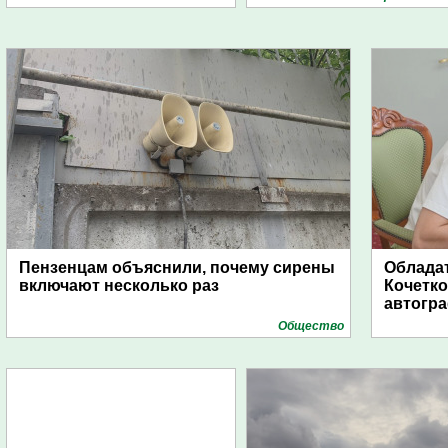
Пензенцам объяснили, почему сирены
Обладат
включают несколько раз
Кочетко
автогр
Общество