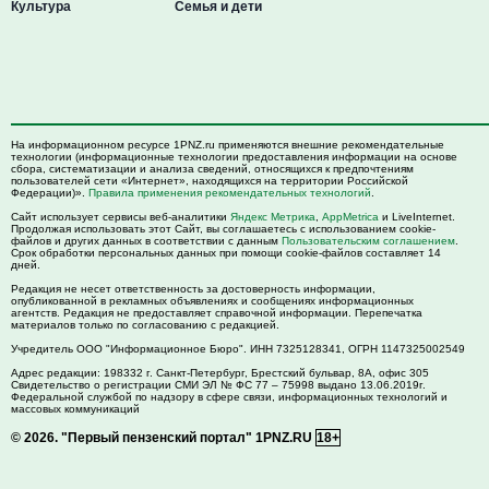
Культура
Семья и дети
На информационном ресурсе 1PNZ.ru применяются внешние рекомендательные
технологии (информационные технологии предоставления информации на основе
сбора, систематизации и анализа сведений, относящихся к предпочтениям
пользователей сети «Интернет», находящихся на территории Российской
Федерации)».
Правила применения рекомендательных технологий
.
Сайт использует сервисы веб-аналитики
Яндекс Метрика
,
AppMetrica
и LiveInternet.
Продолжая использовать этот Сайт, вы соглашаетесь с использованием cookie-
файлов и других данных в соответствии с данным
Пользовательским соглашением
.
Срок обработки персональных данных при помощи cookie-файлов составляет 14
дней.
Редакция не несет ответственность за достоверность информации,
опубликованной в рекламных объявлениях и сообщениях информационных
агентств. Редакция не предоставляет справочной информации. Перепечатка
материалов только по согласованию с редакцией.
Учредитель ООО "Информационное Бюро". ИНН 7325128341, ОГРН 1147325002549
Адрес редакции:
198332
г. Санкт-Петербург,
Брестский бульвар, 8А, офис 305
Свидетельство о регистрации СМИ ЭЛ № ФС 77 – 75998 выдано 13.06.2019г.
Федеральной службой по надзору в сфере связи, информационных технологий и
массовых коммуникаций
© 2026.
"Первый пензенский портал" 1PNZ.RU
18+