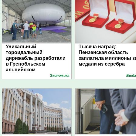
Уникальный
Тысяча наград:
тороидальный
Пензенская область
дирижабль разработали
заплатила миллионы з
в Гренобльском
медали из серебра
альпийском
университете
Экономика
Бюд