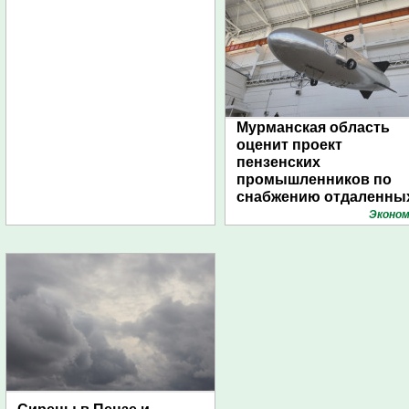
Мурманская область
оценит проект
пензенских
промышленников по
снабжению отдаленны
поселений с помощью
Эконом
дирижаблей