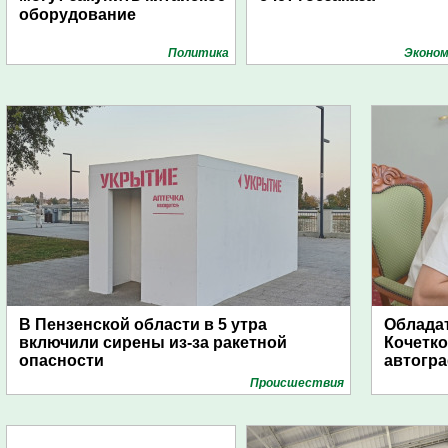
оборудование
Политика
Эконом
В Пензенской области в 5 утра
Обладат
включили сирены из-за ракетной
Кочетко
опасности
автогр
Проиcшествия