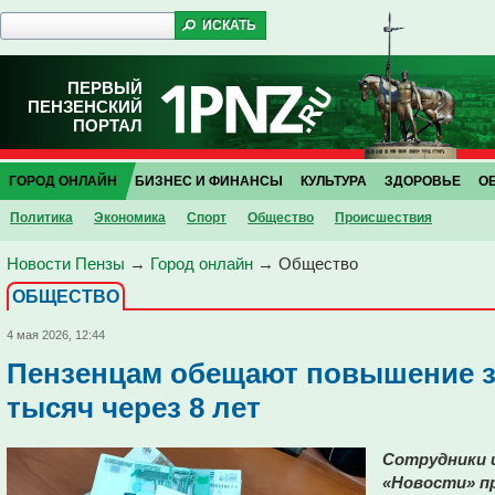
ПЕРВЫЙ
ПЕНЗЕНСКИЙ
ПОРТАЛ
ГОРОД ОНЛАЙН
БИЗНЕС И ФИНАНСЫ
КУЛЬТУРА
ЗДОРОВЬЕ
О
Политика
Экономика
Спорт
Общество
Проиcшествия
Новости Пензы
→
Город онлайн
→
Общество
ОБЩЕСТВО
4 мая 2026, 12:44
Пензенцам обещают повышение з
тысяч через 8 лет
Сотрудники 
«Новости» пр