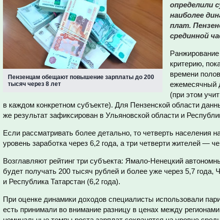
определили 
наиболее ди
плат. Пензен
срединной ча
Ранжирование 
критерию, пок
времени полов
Пензенцам обещают повышение зарплаты до 200
ежемесячный д
тысяч через 8 лет
(при этом учи
в каждом конкретном субъекте). Для Пензенской области данны
же результат зафиксирован в Ульяновской области и Республи
Если рассматривать более детально, то четверть населения н
уровень заработка через 6,2 года, а три четверти жителей — чер
Возглавляют рейтинг три субъекта: Ямало-Ненецкий автономны
будет получать 200 тысяч рублей и более уже через 5,7 года, Ч
и Республика Татарстан (6,2 года).
При оценке динамики доходов специалисты использовали пари
есть принимали во внимание разницу в ценах между регионами.
номинальные темпы роста зарплат сохранятся на уровне средне