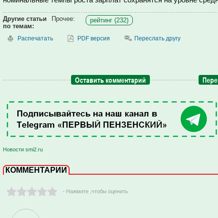
Другие статьи
Прочее:
рейтинг (232)
по темам:
Распечатать
PDF версия
Переслать другу
Оставить комментарий
Пере
Новости smi2.ru
КОММЕНТАРИИ
- Нажмите ,чтобы оценить