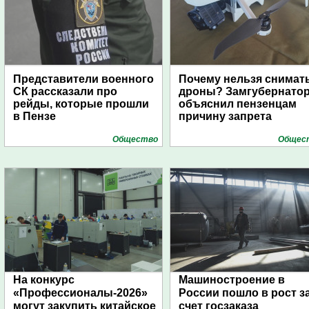
Представители военного
Почему нельзя снимат
СК рассказали про
дроны? Замгубернато
рейды, которые прошли
объяснил пензенцам
в Пензе
причину запрета
Общество
Общес
На конкурс
Машиностроение в
«Профессионалы-2026»
России пошло в рост з
могут закупить китайское
счет госзаказа