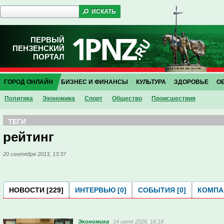
ПЕРВЫЙ
ПЕНЗЕНСКИЙ
ПОРТАЛ
ГОРОД ОНЛАЙН
БИЗНЕС И ФИНАНСЫ
КУЛЬТУРА
ЗДОРОВЬЕ
О
Политика
Экономика
Спорт
Общество
Проиcшествия
ТЕГИ
рейтинг
20 сентября 2013, 13:37
НОВОСТИ [229]
ИНТЕРВЬЮ [0]
СОБЫТИЯ [0]
КОМПАН
Экономика
14 июня 2026, 16:19