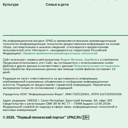
Культура
Семья и дети
На информационном ресурсе 1PNZ.ru применяются внешние рекомендательные
технологии (информационные технологии предоставления информации на основе
сбора, систематизации и анализа сведений, относящихся к предпочтениям
пользователей сети «Интернет», находящихся на территории Российской
Федерации)».
Правила применения рекомендательных технологий
.
Сайт использует сервисы веб-аналитики
Яндекс Метрика
,
AppMetrica
и LiveInternet.
Продолжая использовать этот Сайт, вы соглашаетесь с использованием cookie-
файлов и других данных в соответствии с данным
Пользовательским соглашением
.
Срок обработки персональных данных при помощи cookie-файлов составляет 14
дней.
Редакция не несет ответственность за достоверность информации,
опубликованной в рекламных объявлениях и сообщениях информационных
агентств. Редакция не предоставляет справочной информации. Перепечатка
материалов только по согласованию с редакцией.
Учредитель ООО "Информационное Бюро". ИНН 7325128341, ОГРН 1147325002549
Адрес редакции:
198332
г. Санкт-Петербург,
Брестский бульвар, 8А, офис 305
Свидетельство о регистрации СМИ ЭЛ № ФС 77 – 75998 выдано 13.06.2019г.
Федеральной службой по надзору в сфере связи, информационных технологий и
массовых коммуникаций
© 2026.
"Первый пензенский портал" 1PNZ.RU
18+