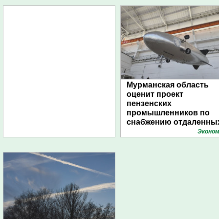
Мурманская область
оценит проект
пензенских
промышленников по
снабжению отдаленны
поселений с помощью
Эконом
дирижаблей