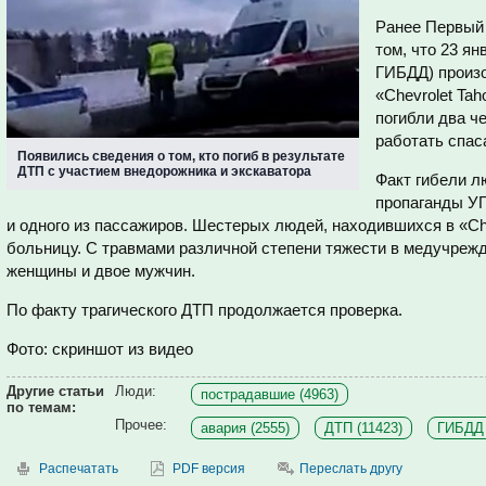
Ранее Первый
том, что 23 ян
ГИБДД) произ
«
Chevrolet Tah
погибли два ч
работать спас
Появились сведения о том, кто погиб в результате
ДТП с участием внедорожника и экскаватора
Факт гибели л
пропаганды У
и одного из пассажиров. Шестерых людей, находившихся в «Che
больницу. С травмами различной степени тяжести в медучреж
женщины и двое мужчин.
По факту трагического ДТП продолжается проверка.
Фото: скриншот из видео
Другие статьи
Люди:
пострадавшие (4963)
по темам:
Прочее:
авария (2555)
ДТП (11423)
ГИБДД 
Распечатать
PDF версия
Переслать другу