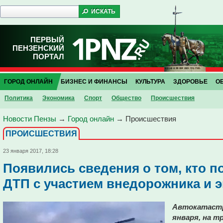
ПЕРВЫЙ
ПЕНЗЕНСКИЙ
ПОРТАЛ
ГОРОД ОНЛАЙН
БИЗНЕС И ФИНАНСЫ
КУЛЬТУРА
ЗДОРОВЬЕ
О
Политика
Экономика
Спорт
Общество
Проиcшествия
Новости Пензы
→
Город онлайн
→
Проиcшествия
ПРОИCШЕСТВИЯ
23 января 2017, 18:28
Появились сведения о том, кто по
ДТП с участием внедорожника и э
Автокатастро
января, на т