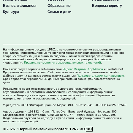
Бизнес и финансы
Образование
Вопросы юристу
Культура
Семья и дети
На информационном ресурсе 1PNZ.ru применяются внешние рекомендательные
технологии (информационные технологии предоставления информации на основе
сбора, систематизации и анализа сведений, относящихся к предпочтениям
пользователей сети «Интернет», находящихся на территории Российской
Федерации)».
Правила применения рекомендательных технологий
.
Сайт использует сервисы веб-аналитики
Яндекс Метрика
,
AppMetrica
и LiveInternet.
Продолжая использовать этот Сайт, вы соглашаетесь с использованием cookie-
файлов и других данных в соответствии с данным
Пользовательским соглашением
.
Срок обработки персональных данных при помощи cookie-файлов составляет 14
дней.
Редакция не несет ответственность за достоверность информации,
опубликованной в рекламных объявлениях и сообщениях информационных
агентств. Редакция не предоставляет справочной информации. Перепечатка
материалов только по согласованию с редакцией.
Учредитель ООО "Информационное Бюро". ИНН 7325128341, ОГРН 1147325002549
Адрес редакции:
198332
г. Санкт-Петербург,
Брестский бульвар, 8А, офис 305
Свидетельство о регистрации СМИ ЭЛ № ФС 77 – 75998 выдано 13.06.2019г.
Федеральной службой по надзору в сфере связи, информационных технологий и
массовых коммуникаций
© 2026.
"Первый пензенский портал" 1PNZ.RU
18+