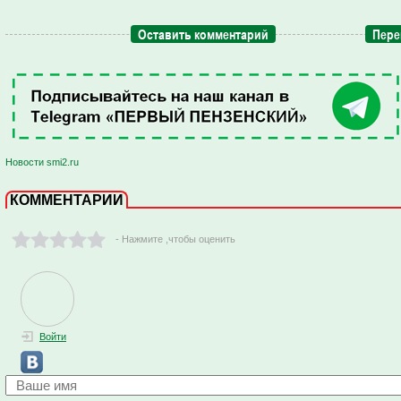
Оставить комментарий
Пере
Новости smi2.ru
КОММЕНТАРИИ
- Нажмите ,чтобы оценить
Войти