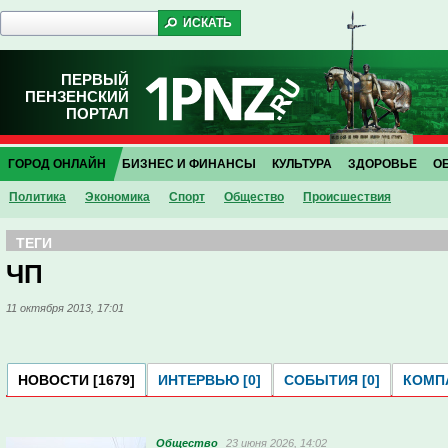
ПЕРВЫЙ
ПЕНЗЕНСКИЙ
ПОРТАЛ
ГОРОД ОНЛАЙН
БИЗНЕС И ФИНАНСЫ
КУЛЬТУРА
ЗДОРОВЬЕ
О
Политика
Экономика
Спорт
Общество
Проиcшествия
ТЕГИ
ЧП
11 октября 2013, 17:01
НОВОСТИ [1679]
ИНТЕРВЬЮ [0]
СОБЫТИЯ [0]
КОМПА
Общество
23 июня 2026, 14:02