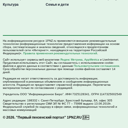
Культура
Семья и дети
На информационном ресурсе 1PNZ.ru применяются внешние рекомендательные
технологии (информационные технологии предоставления информации на основе
сбора, систематизации и анализа сведений, относящихся к предпочтениям
пользователей сети «Интернет», находящихся на территории Российской
Федерации)».
Правила применения рекомендательных технологий
.
Сайт использует сервисы веб-аналитики
Яндекс Метрика
,
AppMetrica
и LiveInternet.
Продолжая использовать этот Сайт, вы соглашаетесь с использованием cookie-
файлов и других данных в соответствии с данным
Пользовательским соглашением
.
Срок обработки персональных данных при помощи cookie-файлов составляет 14
дней.
Редакция не несет ответственность за достоверность информации,
опубликованной в рекламных объявлениях и сообщениях информационных
агентств. Редакция не предоставляет справочной информации. Перепечатка
материалов только по согласованию с редакцией.
Учредитель ООО "Информационное Бюро". ИНН 7325128341, ОГРН 1147325002549
Адрес редакции:
198332
г. Санкт-Петербург,
Брестский бульвар, 8А, офис 305
Свидетельство о регистрации СМИ ЭЛ № ФС 77 – 75998 выдано 13.06.2019г.
Федеральной службой по надзору в сфере связи, информационных технологий и
массовых коммуникаций
© 2026.
"Первый пензенский портал" 1PNZ.RU
18+