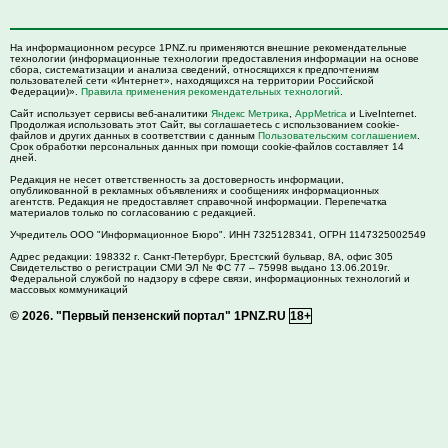
На информационном ресурсе 1PNZ.ru применяются внешние рекомендательные
технологии (информационные технологии предоставления информации на основе
сбора, систематизации и анализа сведений, относящихся к предпочтениям
пользователей сети «Интернет», находящихся на территории Российской
Федерации)».
Правила применения рекомендательных технологий
.
Сайт использует сервисы веб-аналитики
Яндекс Метрика
,
AppMetrica
и LiveInternet.
Продолжая использовать этот Сайт, вы соглашаетесь с использованием cookie-
файлов и других данных в соответствии с данным
Пользовательским соглашением
.
Срок обработки персональных данных при помощи cookie-файлов составляет 14
дней.
Редакция не несет ответственность за достоверность информации,
опубликованной в рекламных объявлениях и сообщениях информационных
агентств. Редакция не предоставляет справочной информации. Перепечатка
материалов только по согласованию с редакцией.
Учредитель ООО "Информационное Бюро". ИНН 7325128341, ОГРН 1147325002549
Адрес редакции:
198332
г. Санкт-Петербург,
Брестский бульвар, 8А, офис 305
Свидетельство о регистрации СМИ ЭЛ № ФС 77 – 75998 выдано 13.06.2019г.
Федеральной службой по надзору в сфере связи, информационных технологий и
массовых коммуникаций
© 2026.
"Первый пензенский портал" 1PNZ.RU
18+