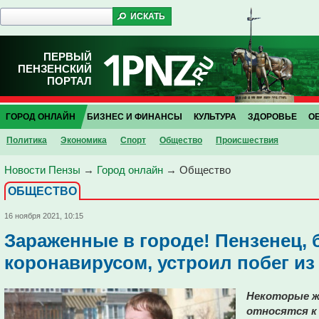
ПЕРВЫЙ
ПЕНЗЕНСКИЙ
ПОРТАЛ
ГОРОД ОНЛАЙН
БИЗНЕС И ФИНАНСЫ
КУЛЬТУРА
ЗДОРОВЬЕ
О
Политика
Экономика
Спорт
Общество
Проиcшествия
Новости Пензы
→
Город онлайн
→
Общество
ОБЩЕСТВО
16 ноября 2021, 10:15
Зараженные в городе! Пензенец,
коронавирусом, устроил побег и
Некоторые ж
относятся к 