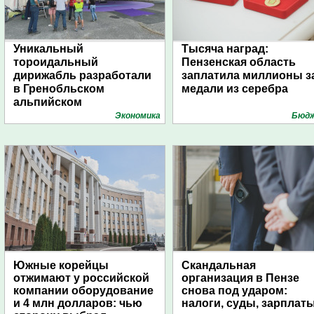
Уникальный
Тысяча наград:
тороидальный
Пензенская область
дирижабль разработали
заплатила миллионы з
в Гренобльском
медали из серебра
альпийском
университете
Экономика
Бюд
Южные корейцы
Скандальная
отжимают у российской
организация в Пензе
компании оборудование
снова под ударом:
и 4 млн долларов: чью
налоги, суды, зарплат