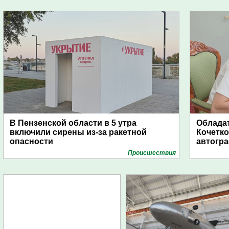
В Пензенской области в 5 утра
Обладат
включили сирены из-за ракетной
Кочетко
опасности
автогр
Проиcшествия