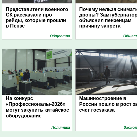
Представители военного
Почему нельзя снимат
СК рассказали про
дроны? Замгубернато
рейды, которые прошли
объяснил пензенцам
в Пензе
причину запрета
Общество
Общес
На конкурс
Машиностроение в
«Профессионалы-2026»
России пошло в рост з
могут закупить китайское
счет госзаказа
оборудование
Политика
Эконом