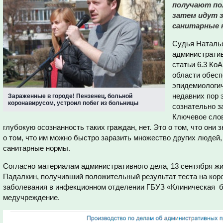
получают по
затем идут з
санитарные 
Судья Наталья
административ
статьи 6.3 Ко
области обесп
эпидемиологич
недавних пор э
Зараженные в городе! Пензенец, больной
коронавирусом, устроил побег из больницы
сознательно з
Ключевое слов
глубокую осознанность таких граждан, нет. Это о том, что они
о том, что им можно быстро заразить множество других людей
санитарные нормы.
Согласно материалам административного дела, 13 сентября ж
Падалкин, получивший положительный результат теста на коро
заболевания в инфекционном отделении ГБУЗ «Клиническая 
медучреждение.