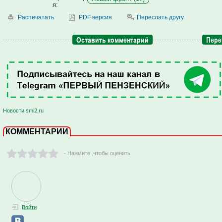
я:
Распечатать
PDF версия
Переслать другу
Оставить комментарий
Пере
Новости smi2.ru
КОММЕНТАРИИ
- Нажмите ,чтобы оценить
Войти