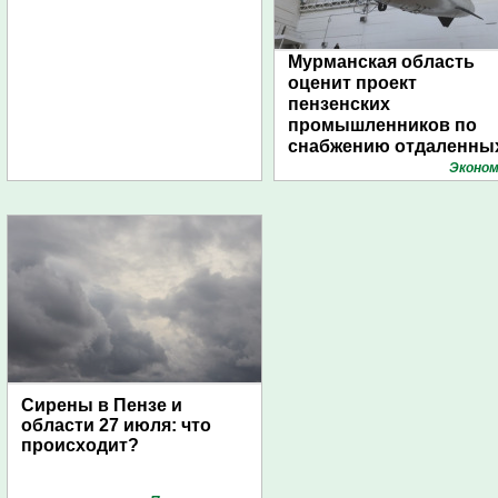
Мурманская область
оценит проект
пензенских
промышленников по
снабжению отдаленны
поселений с помощью
Эконом
дирижаблей
Сирены в Пензе и
области 27 июля: что
происходит?