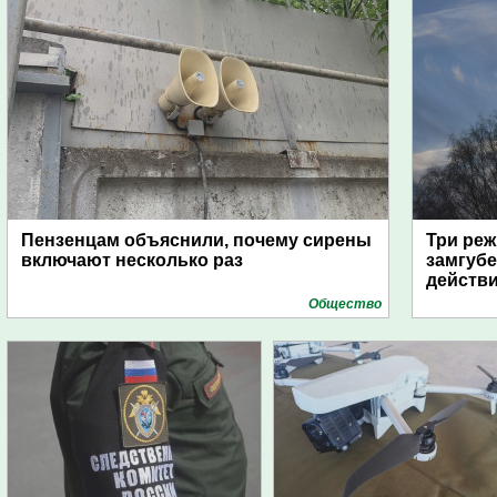
Пензенцам объяснили, почему сирены
Три реж
включают несколько раз
замгубе
действ
Общество