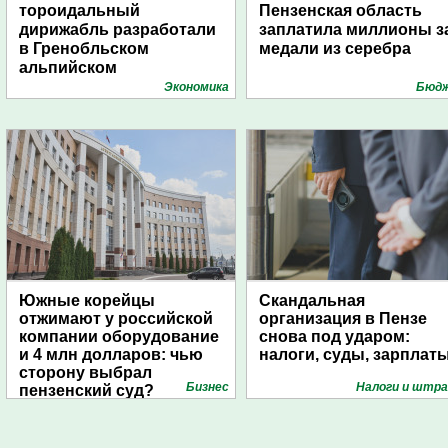
тороидальный
Пензенская область
дирижабль разработали
заплатила миллионы з
в Гренобльском
медали из серебра
альпийском
университете
Экономика
Бюд
Южные корейцы
Скандальная
отжимают у российской
организация в Пензе
компании оборудование
снова под ударом:
и 4 млн долларов: чью
налоги, суды, зарплат
сторону выбрал
Бизнес
Налоги и штр
пензенский суд?