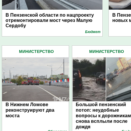
В Пензенской области по нацпроекту
В Пензе
отремонтировали мост через Малую
новых 
Сердобу
Бюджет
МИНИСТЕРСТВО
МИНИСТЕРСТВО
СТРОИТЕЛЬСТВА
СТРОИТЕЛЬСТВА
ПЕНЗЕНСКОЙ ОБЛАСТИ (12)
ПЕНЗЕНСКОЙ ОБЛАСТИ (1
В Нижнем Ломове
Большой пензенский
реконструируют два
потоп: неудобные
моста
вопросы к дорожникам
снова всплыли после
дождя