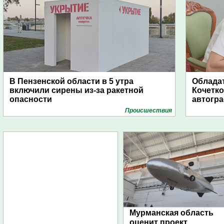
В Пензенской области в 5 утра
Обладат
включили сирены из-за ракетной
Кочетко
опасности
автогр
Проиcшествия
Мурманская область
оценит проект