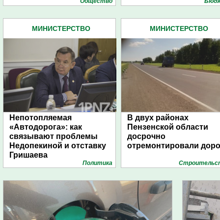
Общество
Бюд
МИНИСТЕРСТВО
МИНИСТЕРСТВО
СТРОИТЕЛЬСТВА
СТРОИТЕЛЬСТВА
ПЕНЗЕНСКОЙ ОБЛАСТИ (12)
ПЕНЗЕНСКОЙ ОБЛАСТИ (1
Непотопляемая
В двух районах
«Автодорога»: как
Пензенской области
связывают проблемы
досрочно
Недопекиной и отставку
отремонтировали доро
Гришаева
Политика
Строительс