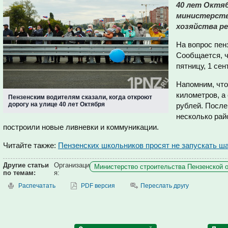
40 лет Октяб
министерств
хозяйства ре
На вопрос пен
Сообщается, ч
пятницу, 1 сен
Напомним, что
километров, а
Пензенским водителям сказали, когда откроют
дорогу на улице 40 лет Октября
рублей. После
несколько рай
построили новые ливневки и коммуникации.
Читайте также:
Пензенских школьников просят не запускать ша
Другие статьи
Организаци
Министерство строительства Пензенской о
по темам:
я:
Распечатать
PDF версия
Переслать другу