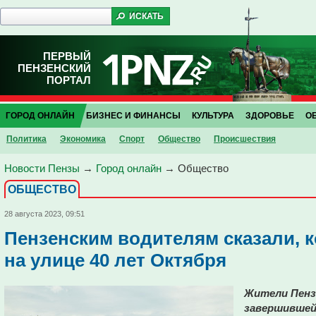
ПЕРВЫЙ
ПЕНЗЕНСКИЙ
ПОРТАЛ
ГОРОД ОНЛАЙН
БИЗНЕС И ФИНАНСЫ
КУЛЬТУРА
ЗДОРОВЬЕ
О
Политика
Экономика
Спорт
Общество
Проиcшествия
Новости Пензы
→
Город онлайн
→
Общество
ОБЩЕСТВО
28 августа 2023, 09:51
Пензенским водителям сказали, к
на улице 40 лет Октября
Жители Пенз
завершившейс