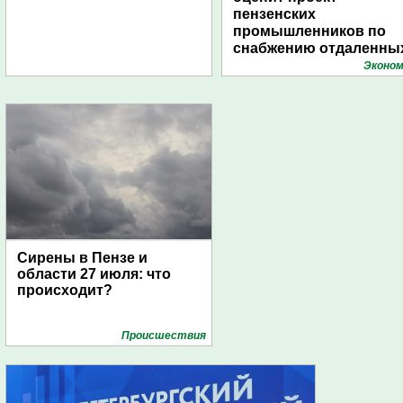
пензенских
промышленников по
снабжению отдаленны
поселений с помощью
Эконом
дирижаблей
Сирены в Пензе и
области 27 июля: что
происходит?
Проиcшествия