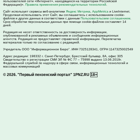
пользователей сети «Интернет», находящихся на территории Российской
Федерации)».
Правила применения рекомендательных технологий
.
Сайт использует сервисы веб-аналитики
Яндекс Метрика
,
AppMetrica
и LiveInternet.
Продолжая использовать этот Сайт, вы соглашаетесь с использованием cookie-
файлов и других данных в соответствии с данным
Пользовательским соглашением
.
Срок обработки персональных данных при помощи cookie-файлов составляет 14
дней.
Редакция не несет ответственность за достоверность информации,
опубликованной в рекламных объявлениях и сообщениях информационных
агентств. Редакция не предоставляет справочной информации. Перепечатка
материалов только по согласованию с редакцией.
Учредитель ООО "Информационное Бюро". ИНН 7325128341, ОГРН 1147325002549
Адрес редакции:
198332
г. Санкт-Петербург,
Брестский бульвар, 8А, офис 305
Свидетельство о регистрации СМИ ЭЛ № ФС 77 – 75998 выдано 13.06.2019г.
Федеральной службой по надзору в сфере связи, информационных технологий и
массовых коммуникаций
© 2026.
"Первый пензенский портал" 1PNZ.RU
18+