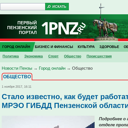
ПЕРВЫЙ
ПЕНЗЕНСКИЙ
ПОРТАЛ
ГОРОД ОНЛАЙН
БИЗНЕС И ФИНАНСЫ
КУЛЬТУРА
ЗДОРОВЬЕ
О
Политика
Экономика
Спорт
Общество
Проиcшествия
Новости Пензы
→
Город онлайн
→
Общество
ОБЩЕСТВО
1 ноября 2017, 16:11
Cтало известно, как будет работа
МРЭО ГИБДД Пензенской област
Подробнее о 
отделе проп