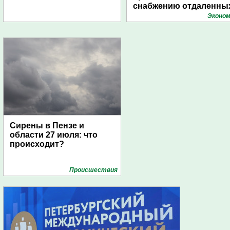
снабжению отдаленны
поселений с помощью
Эконом
дирижаблей
Сирены в Пензе и
области 27 июля: что
происходит?
Проиcшествия