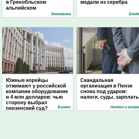
в Гренобльском
медали из серебра
альпийском
университете
Экономика
Бюд
Южные корейцы
Скандальная
отжимают у российской
организация в Пензе
компании оборудование
снова под ударом:
и 4 млн долларов: чью
налоги, суды, зарплат
сторону выбрал
Бизнес
Налоги и штр
пензенский суд?