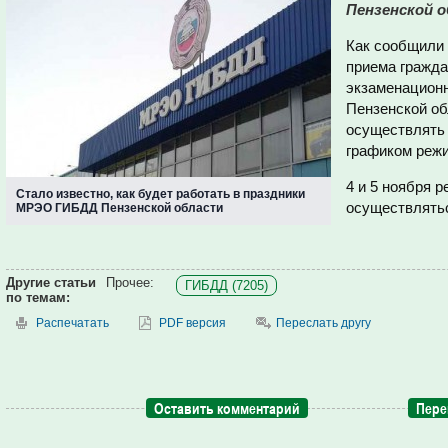
Пензенской о
Как сообщили 
приема гражда
экзаменацион
Пензенской об
осуществлять 
графиком режи
4 и 5 ноября 
Cтало известно, как будет работать в праздники
осуществлятьс
МРЭО ГИБДД Пензенской области
Другие статьи
Прочее:
ГИБДД (7205)
по темам:
Распечатать
PDF версия
Переслать другу
Оставить комментарий
Пере