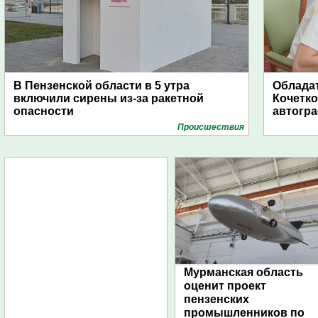
В Пензенской области в 5 утра
Обладат
включили сирены из-за ракетной
Кочетко
опасности
автогр
Проиcшествия
Мурманская область
оценит проект
пензенских
промышленников по