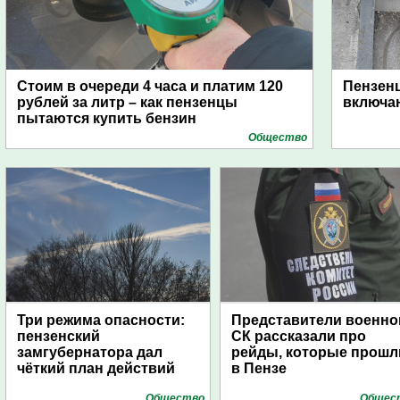
Стоим в очереди 4 часа и платим 120
Пензен
рублей за литр – как пензенцы
включаю
пытаются купить бензин
Общество
Три режима опасности:
Представители военно
пензенский
СК рассказали про
замгубернатора дал
рейды, которые прошл
чёткий план действий
в Пензе
Общество
Общес