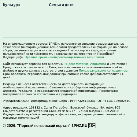
Культура
Семья и дети
На информационном ресурсе 1PNZ.ru применяются внешние рекомендательные
технологии (информационные технологии предоставления информации на основе
сбора, систематизации и анализа сведений, относящихся к предпочтениям
пользователей сети «Интернет», находящихся на территории Российской
Федерации)».
Правила применения рекомендательных технологий
.
Сайт использует сервисы веб-аналитики
Яндекс Метрика
,
AppMetrica
и LiveInternet.
Продолжая использовать этот Сайт, вы соглашаетесь с использованием cookie-
файлов и других данных в соответствии с данным
Пользовательским соглашением
.
Срок обработки персональных данных при помощи cookie-файлов составляет 14
дней.
Редакция не несет ответственность за достоверность информации,
опубликованной в рекламных объявлениях и сообщениях информационных
агентств. Редакция не предоставляет справочной информации. Перепечатка
материалов только по согласованию с редакцией.
Учредитель ООО "Информационное Бюро". ИНН 7325128341, ОГРН 1147325002549
Адрес редакции:
198332
г. Санкт-Петербург,
Брестский бульвар, 8А, офис 305
Свидетельство о регистрации СМИ ЭЛ № ФС 77 – 75998 выдано 13.06.2019г.
Федеральной службой по надзору в сфере связи, информационных технологий и
массовых коммуникаций
© 2026.
"Первый пензенский портал" 1PNZ.RU
18+