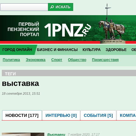
ПЕРВЫЙ
ПЕНЗЕНСКИЙ
ПОРТАЛ
ГОРОД ОНЛАЙН
БИЗНЕС И ФИНАНСЫ
КУЛЬТУРА
ЗДОРОВЬЕ
О
Политика
Экономика
Спорт
Общество
Проиcшествия
ТЕГИ
выставка
18 сентября 2013, 15:51
НОВОСТИ [177]
ИНТЕРВЬЮ [0]
СОБЫТИЯ [5]
КОМПАН
Выставки
7 ноября 2020, 17:17