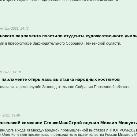
и в пресс-службе Законодательного Собрания Пензенской области.
тября 2021, 14:43
енского парламента посетили студенты художественного учил
али в пресс-службе Законодательного Собрания Пензенской области.
я 2021, 14:19
м парламенте открылась выставка народных костюмов
сказали в пресс-службе Законодательного Собрания Пензенской области.
я 2021, 19:49
ензенской компании СтанкоМашСтрой оценил Михаил Мишуст
ринбурге в ходе XI Международной промышленной выставки ИННОПРОМ-2021
Олег Кочетков презентовал председателю правительства России Михаилу 