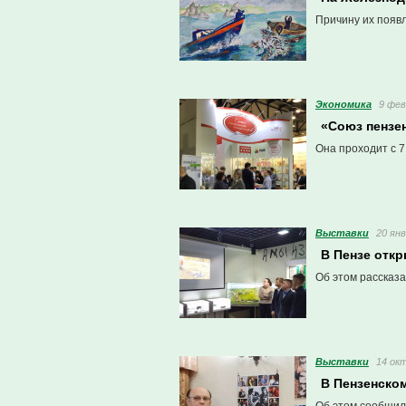
Причину их появ
Экономика
9 фев
«Союз пензе
Она проходит с 7
Выставки
20 янв
В Пензе отк
Об этом рассказа
Выставки
14 окт
В Пензенско