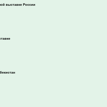
ной выставке России
ставке
бекистан