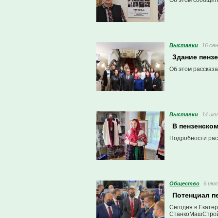
Об этом сообщил
Выставки
16 сен
Здание пенз
Об этом рассказ
Выставки
14 июл
В пензенско
Подробности рас
Общество
6 июл
Потенциал п
Сегодня в Екате
СтанкоМашСтрой 