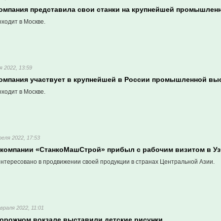
компания представила свои станки на крупнейшей промышлен
ходит в Москве.
я 2022, 13:59
компания участвует в крупнейшей в России промышленной вы
ходит в Москве.
реля 2022, 17:53
 компании «СтанкоМашСтрой» прибыл с рабочим визитом в Уз
нтересовано в продвижении своей продукции в странах Центральной Азии.
враля 2022, 11:01
орожном вокзале выставили детские рисунки