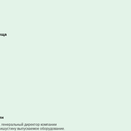
ища
ин
 генеральный директор компании
Мишустину выпускаемое оборудование.