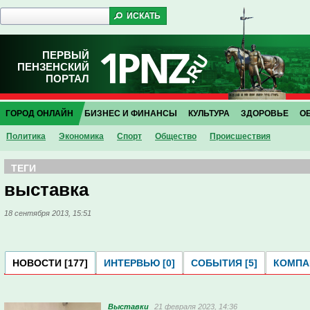
ПЕРВЫЙ
ПЕНЗЕНСКИЙ
ПОРТАЛ
ГОРОД ОНЛАЙН
БИЗНЕС И ФИНАНСЫ
КУЛЬТУРА
ЗДОРОВЬЕ
О
Политика
Экономика
Спорт
Общество
Проиcшествия
ТЕГИ
выставка
18 сентября 2013, 15:51
НОВОСТИ [177]
ИНТЕРВЬЮ [0]
СОБЫТИЯ [5]
КОМПАН
Выставки
21 февраля 2023, 14:36