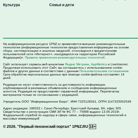
Культура
Семья и дети
На информационном ресурсе 1PNZ.ru применяются внешние рекомендательные
технологии (информационные технологии предоставления информации на основе
сбора, систематизации и анализа сведений, относящихся к предпочтениям
пользователей сети «Интернет», находящихся на территории Российской
Федерации)».
Правила применения рекомендательных технологий
.
Сайт использует сервисы веб-аналитики
Яндекс Метрика
,
AppMetrica
и LiveInternet.
Продолжая использовать этот Сайт, вы соглашаетесь с использованием cookie-
файлов и других данных в соответствии с данным
Пользовательским соглашением
.
Срок обработки персональных данных при помощи cookie-файлов составляет 14
дней.
Редакция не несет ответственность за достоверность информации,
опубликованной в рекламных объявлениях и сообщениях информационных
агентств. Редакция не предоставляет справочной информации. Перепечатка
материалов только по согласованию с редакцией.
Учредитель ООО "Информационное Бюро". ИНН 7325128341, ОГРН 1147325002549
Адрес редакции:
198332
г. Санкт-Петербург,
Брестский бульвар, 8А, офис 305
Свидетельство о регистрации СМИ ЭЛ № ФС 77 – 75998 выдано 13.06.2019г.
Федеральной службой по надзору в сфере связи, информационных технологий и
массовых коммуникаций
© 2026.
"Первый пензенский портал" 1PNZ.RU
18+