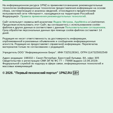
На информационном ресурсе 1PNZ.ru применяются внешние рекомендательные
технологии (информационные технологии предоставления информации на основе
сбора, систематизации и анализа сведений, относящихся к предпочтениям
пользователей сети «Интернет», находящихся на территории Российской
Федерации)».
Правила применения рекомендательных технологий
.
Сайт использует сервисы веб-аналитики
Яндекс Метрика
,
AppMetrica
и LiveInternet.
Продолжая использовать этот Сайт, вы соглашаетесь с использованием cookie-
файлов и других данных в соответствии с данным
Пользовательским соглашением
.
Срок обработки персональных данных при помощи cookie-файлов составляет 14
дней.
Редакция не несет ответственность за достоверность информации,
опубликованной в рекламных объявлениях и сообщениях информационных
агентств. Редакция не предоставляет справочной информации. Перепечатка
материалов только по согласованию с редакцией.
Учредитель ООО "Информационное Бюро". ИНН 7325128341, ОГРН 1147325002549
Адрес редакции:
198332
г. Санкт-Петербург,
Брестский бульвар, 8А, офис 305
Свидетельство о регистрации СМИ ЭЛ № ФС 77 – 75998 выдано 13.06.2019г.
Федеральной службой по надзору в сфере связи, информационных технологий и
массовых коммуникаций
© 2026.
"Первый пензенский портал" 1PNZ.RU
18+