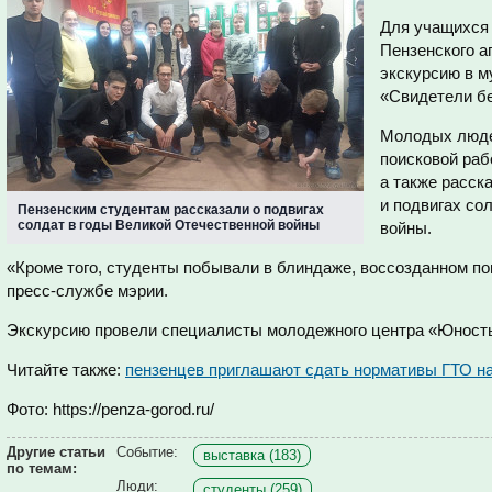
Для учащихся 
Пензенского 
экскурсию в м
«Свидетели бе
Молодых люде
поисковой раб
а также расск
и подвигах со
Пензенским студентам рассказали о подвигах
солдат в годы Великой Отечественной войны
войны.
«Кроме того, студенты побывали в блиндаже, воссозданном пои
пресс-службе мэрии.
Экскурсию провели специалисты молодежного центра «Юност
Читайте также:
пензенцев приглашают сдать нормативы ГТО н
Фото: https://penza-gorod.ru/
Другие статьи
Событие:
выставка (183)
по темам:
Люди:
студенты (259)