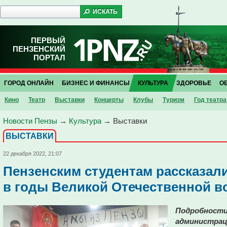
ПЕРВЫЙ
ПЕНЗЕНСКИЙ
ПОРТАЛ
ГОРОД ОНЛАЙН
БИЗНЕС И ФИНАНСЫ
КУЛЬТУРА
ЗДОРОВЬЕ
О
Кино
Театр
Выставки
Концерты
Клубы
Туризм
Год театра
Новости Пензы
→
Культура
→
Выставки
ВЫСТАВКИ
22 декабря 2022, 21:07
Пензенским студентам рассказали
в годы Великой Отечественной 
Подробности
администрац