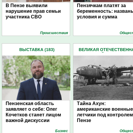
В Пензе выявили
Пензячкам платят за
нарушение прав семьи
беременность: назван
участника СВО
условия и сумма
Проиcшествия
Общес
ВЫСТАВКА (183)
ВЕЛИКАЯ ОТЕЧЕСТВЕНН
ВОЙНА (227)
Пензенская область
Тайна Ахун:
заявляет о себе: Олег
американские военные
Кочетков станет лицом
летчики под контролем
важной дискуссии
Пензе
Бизнес
Общес