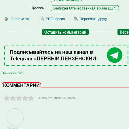
Прочее:
Великая Отечественная война (227)
Распечатать
PDF версия
Переслать другу
Оставить комментарий
Пере
Новости smi2.ru
КОММЕНТАРИИ
- Нажмите ,чтобы оценить