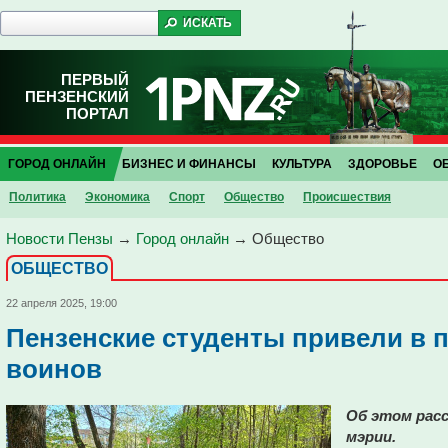
ПЕРВЫЙ
ПЕНЗЕНСКИЙ
ПОРТАЛ
ГОРОД ОНЛАЙН
БИЗНЕС И ФИНАНСЫ
КУЛЬТУРА
ЗДОРОВЬЕ
О
Политика
Экономика
Спорт
Общество
Проиcшествия
Новости Пензы
→
Город онлайн
→
Общество
ОБЩЕСТВО
22 апреля 2025, 19:00
Пензенские студенты привели в 
воинов
Об этом расс
мэрии.