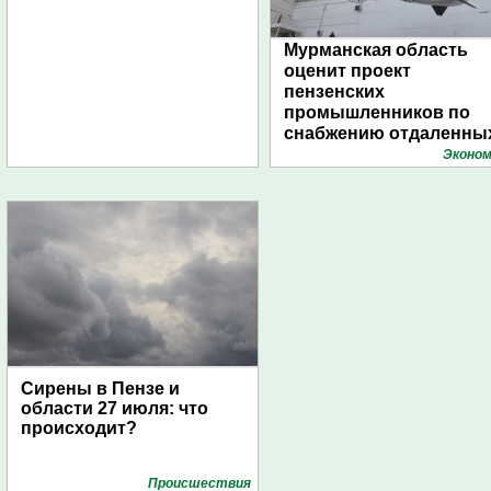
Мурманская область
оценит проект
пензенских
промышленников по
снабжению отдаленны
поселений с помощью
Эконом
дирижаблей
Сирены в Пензе и
области 27 июля: что
происходит?
Проиcшествия