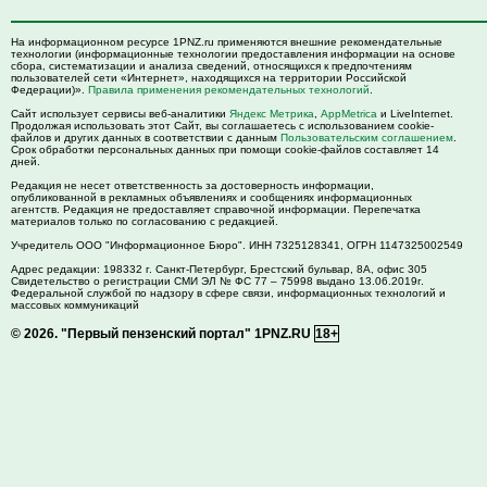
На информационном ресурсе 1PNZ.ru применяются внешние рекомендательные
технологии (информационные технологии предоставления информации на основе
сбора, систематизации и анализа сведений, относящихся к предпочтениям
пользователей сети «Интернет», находящихся на территории Российской
Федерации)».
Правила применения рекомендательных технологий
.
Сайт использует сервисы веб-аналитики
Яндекс Метрика
,
AppMetrica
и LiveInternet.
Продолжая использовать этот Сайт, вы соглашаетесь с использованием cookie-
файлов и других данных в соответствии с данным
Пользовательским соглашением
.
Срок обработки персональных данных при помощи cookie-файлов составляет 14
дней.
Редакция не несет ответственность за достоверность информации,
опубликованной в рекламных объявлениях и сообщениях информационных
агентств. Редакция не предоставляет справочной информации. Перепечатка
материалов только по согласованию с редакцией.
Учредитель ООО "Информационное Бюро". ИНН 7325128341, ОГРН 1147325002549
Адрес редакции:
198332
г. Санкт-Петербург,
Брестский бульвар, 8А, офис 305
Свидетельство о регистрации СМИ ЭЛ № ФС 77 – 75998 выдано 13.06.2019г.
Федеральной службой по надзору в сфере связи, информационных технологий и
массовых коммуникаций
© 2026.
"Первый пензенский портал" 1PNZ.RU
18+