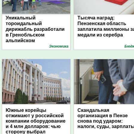
Уникальный
Тысяча наград:
тороидальный
Пензенская область
дирижабль разработали
заплатила миллионы з
в Гренобльском
медали из серебра
альпийском
университете
Экономика
Бюд
Южные корейцы
Скандальная
отжимают у российской
организация в Пензе
компании оборудование
снова под ударом:
и 4 млн долларов: чью
налоги, суды, зарплат
сторону выбрал