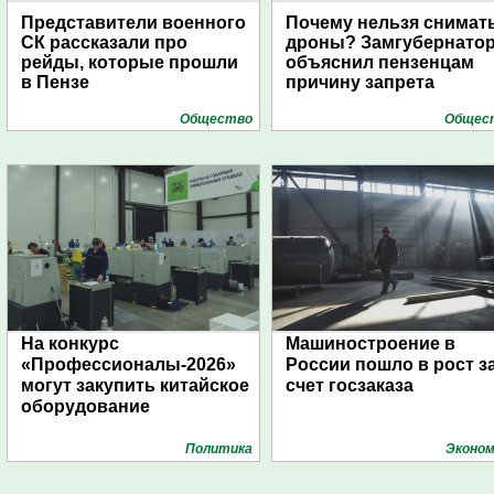
Представители военного
Почему нельзя снимат
СК рассказали про
дроны? Замгубернато
рейды, которые прошли
объяснил пензенцам
в Пензе
причину запрета
Общество
Общес
На конкурс
Машиностроение в
«Профессионалы-2026»
России пошло в рост з
могут закупить китайское
счет госзаказа
оборудование
Политика
Эконом