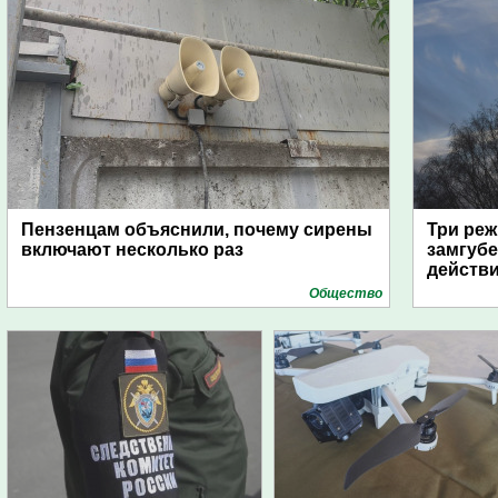
Пензенцам объяснили, почему сирены
Три реж
включают несколько раз
замгубе
действ
Общество