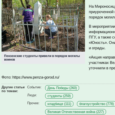
На Мироносиц
приуроченной 
порядок могил
В мероприятии
информационн
ПГУ, а также 
«Юность». Они
и ограды.
Пензенские студенты привели в порядок могилы
«Акция направ
воинов
участниках Ве
уточнили в пр
Фото: https://www.penza-gorod.ru/
Другие статьи
Событие:
День Победы (260)
по темам:
Люди:
студенты (259)
Прочее:
кладбище (111)
благоустройство (778)
Великая Отечественная война (227)