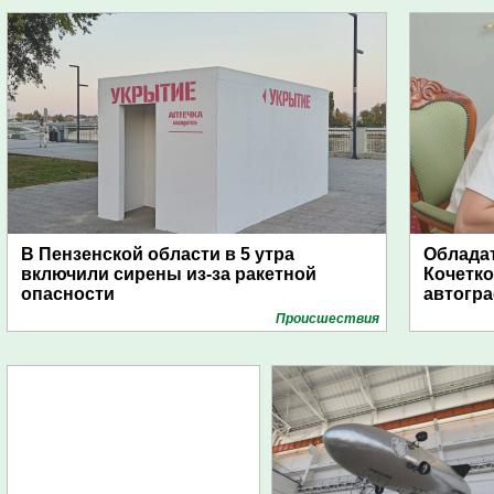
В Пензенской области в 5 утра
Обладат
включили сирены из-за ракетной
Кочетко
опасности
автогр
Проиcшествия