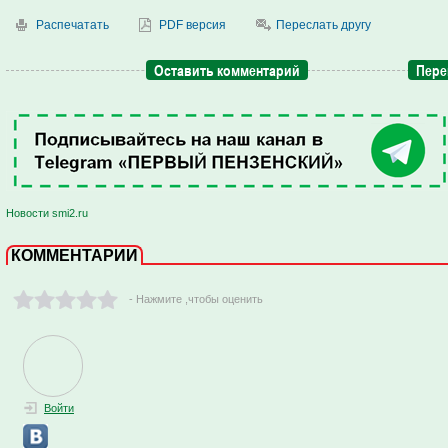
Распечатать
PDF версия
Переслать другу
Оставить комментарий
Пере
Новости smi2.ru
КОММЕНТАРИИ
- Нажмите ,чтобы оценить
Войти