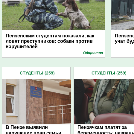
Пензенским студентам показали, как
Пензенс
ловят преступников: собаки против
учат б
нарушителей
Общество
СТУДЕНТЫ (259)
СТУДЕНТЫ (259)
В Пензе выявили
Пензячкам платят за
нарушение прав семьи
беременность: назван