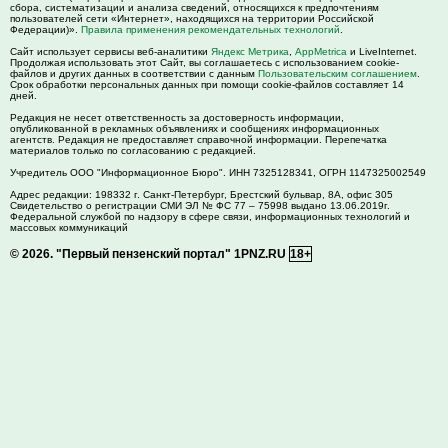
сбора, систематизации и анализа сведений, относящихся к предпочтениям
пользователей сети «Интернет», находящихся на территории Российской
Федерации)».
Правила применения рекомендательных технологий
.
Сайт использует сервисы веб-аналитики
Яндекс Метрика
,
AppMetrica
и LiveInternet.
Продолжая использовать этот Сайт, вы соглашаетесь с использованием cookie-
файлов и других данных в соответствии с данным
Пользовательским соглашением
.
Срок обработки персональных данных при помощи cookie-файлов составляет 14
дней.
Редакция не несет ответственность за достоверность информации,
опубликованной в рекламных объявлениях и сообщениях информационных
агентств. Редакция не предоставляет справочной информации. Перепечатка
материалов только по согласованию с редакцией.
Учредитель ООО "Информационное Бюро". ИНН 7325128341, ОГРН 1147325002549
Адрес редакции:
198332
г. Санкт-Петербург,
Брестский бульвар, 8А, офис 305
Свидетельство о регистрации СМИ ЭЛ № ФС 77 – 75998 выдано 13.06.2019г.
Федеральной службой по надзору в сфере связи, информационных технологий и
массовых коммуникаций
© 2026.
"Первый пензенский портал" 1PNZ.RU
18+