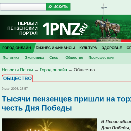
ПЕРВЫЙ
ПЕНЗЕНСКИЙ
ПОРТАЛ
ГОРОД ОНЛАЙН
БИЗНЕС И ФИНАНСЫ
КУЛЬТУРА
ЗДОРОВЬЕ
О
Политика
Экономика
Спорт
Общество
Проиcшествия
Новости Пензы
→
Город онлайн
→
Общество
ОБЩЕСТВО
9 мая 2026, 23:57
Тысячи пензенцев пришли на тор
честь Дня Победы
В Пензе обла
Дню Победы,