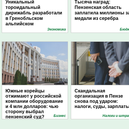
Уникальный
Тысяча наград:
тороидальный
Пензенская область
дирижабль разработали
заплатила миллионы з
в Гренобльском
медали из серебра
альпийском
университете
Экономика
Бюд
Южные корейцы
Скандальная
отжимают у российской
организация в Пензе
компании оборудование
снова под ударом:
и 4 млн долларов: чью
налоги, суды, зарплат
сторону выбрал
Бизнес
Налоги и штр
пензенский суд?