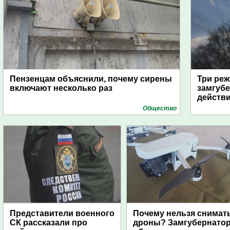
Пензенцам объяснили, почему сирены
Три реж
включают несколько раз
замгубе
действ
Общество
Представители военного
Почему нельзя снимат
СК рассказали про
дроны? Замгубернато