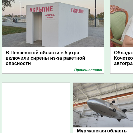
В Пензенской области в 5 утра
Обладат
включили сирены из-за ракетной
Кочетко
опасности
автогр
Проиcшествия
Мурманская область