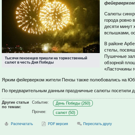
фейерверком
Салюты синхро
города ровно 
десяти минут
вспышками, о
В районе Арбе
стелы, посвящ
Пушечные зал
Тысячи пензенцев пришли на торжественный
обзорной площ
салют в честь Дня Победы
«Ласточкины г
Ярким фейерверком жители Пензы также полюбовались на Юб
По предварительным данным праздничные салюты посетили д
Другие статьи
Событие:
День Победы (260)
по темам:
Прочее:
салют (50)
Распечатать
PDF версия
Переслать другу