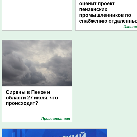
оценит проект
пензенских
промышленников по
снабжению отдаленны
поселений с помощью
Эконом
дирижаблей
Сирены в Пензе и
области 27 июля: что
происходит?
Проиcшествия