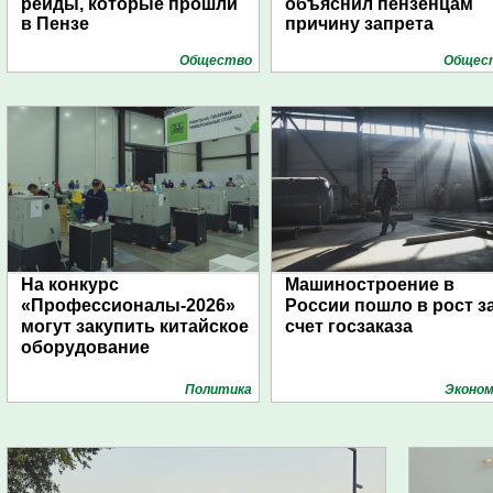
рейды, которые прошли
объяснил пензенцам
в Пензе
причину запрета
Общество
Общес
На конкурс
Машиностроение в
«Профессионалы-2026»
России пошло в рост з
могут закупить китайское
счет госзаказа
оборудование
Политика
Эконом