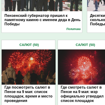
Пензенский губернатор пришел к
Десятки
памятному камню с именем деда в День
сколько
Победы
Побед
Политика
САЛЮТ (50)
САЛЮТ (50)
Где посмотреть салют в
Где смотреть салют в
Пензе на 9 мая: список
Пензе на 9 мая: мэр
площадок, время и место
официально утвердил
проведения
список площадок