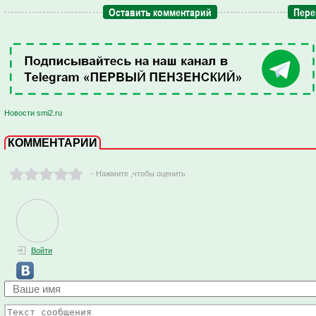
Оставить комментарий
Пере
Новости smi2.ru
КОММЕНТАРИИ
- Нажмите ,чтобы оценить
Войти