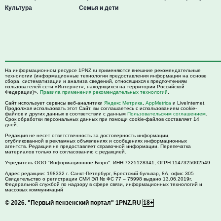
Культура
Семья и дети
На информационном ресурсе 1PNZ.ru применяются внешние рекомендательные
технологии (информационные технологии предоставления информации на основе
сбора, систематизации и анализа сведений, относящихся к предпочтениям
пользователей сети «Интернет», находящихся на территории Российской
Федерации)».
Правила применения рекомендательных технологий
.
Сайт использует сервисы веб-аналитики
Яндекс Метрика
,
AppMetrica
и LiveInternet.
Продолжая использовать этот Сайт, вы соглашаетесь с использованием cookie-
файлов и других данных в соответствии с данным
Пользовательским соглашением
.
Срок обработки персональных данных при помощи cookie-файлов составляет 14
дней.
Редакция не несет ответственность за достоверность информации,
опубликованной в рекламных объявлениях и сообщениях информационных
агентств. Редакция не предоставляет справочной информации. Перепечатка
материалов только по согласованию с редакцией.
Учредитель ООО "Информационное Бюро". ИНН 7325128341, ОГРН 1147325002549
Адрес редакции:
198332
г. Санкт-Петербург,
Брестский бульвар, 8А, офис 305
Свидетельство о регистрации СМИ ЭЛ № ФС 77 – 75998 выдано 13.06.2019г.
Федеральной службой по надзору в сфере связи, информационных технологий и
массовых коммуникаций
© 2026.
"Первый пензенский портал" 1PNZ.RU
18+