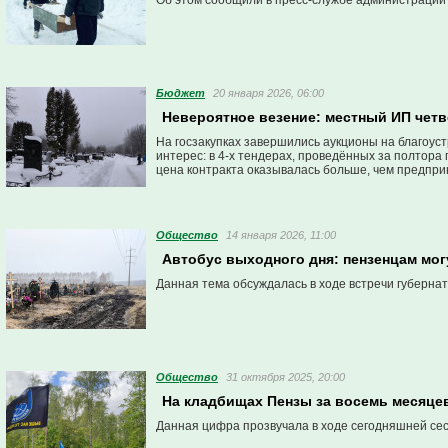
Об этом сообщили в пресс-службе администрации
Бюджет
20 января 2026, 06:00
Невероятное везение: местный ИП четв
На госзакупках завершились аукционы на благоуст
интерес: в 4-х тендерах, проведённых за полтора
цена контракта оказывалась больше, чем предпри
Общество
14 января 2026, 11:00
Автобус выходного дня: пензенцам мог
Данная тема обсуждалась в ходе встречи губерна
Общество
31 октября 2025, 20:00
На кладбищах Пензы за восемь месяце
Данная цифра прозвучала в ходе сегодняшней сес