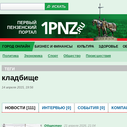
ПЕРВЫЙ
ПЕНЗЕНСКИЙ
ПОРТАЛ
ГОРОД ОНЛАЙН
БИЗНЕС И ФИНАНСЫ
КУЛЬТУРА
ЗДОРОВЬЕ
О
Политика
Экономика
Спорт
Общество
Проиcшествия
ТЕГИ
кладбище
14 апреля 2015, 19:56
НОВОСТИ [111]
ИНТЕРВЬЮ [0]
СОБЫТИЯ [0]
КОМПАН
Общество
21 апреля 2026, 21:04