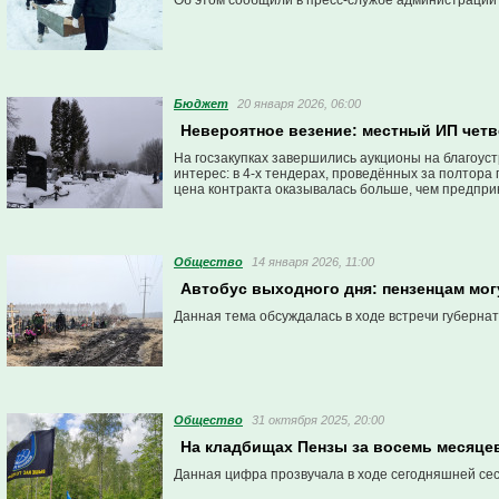
Об этом сообщили в пресс-службе администрации
Бюджет
20 января 2026, 06:00
Невероятное везение: местный ИП четв
На госзакупках завершились аукционы на благоуст
интерес: в 4-х тендерах, проведённых за полтора
цена контракта оказывалась больше, чем предпри
Общество
14 января 2026, 11:00
Автобус выходного дня: пензенцам мог
Данная тема обсуждалась в ходе встречи губерна
Общество
31 октября 2025, 20:00
На кладбищах Пензы за восемь месяце
Данная цифра прозвучала в ходе сегодняшней сес