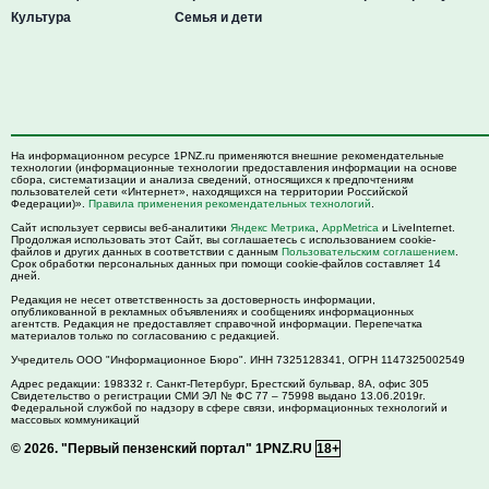
Культура
Семья и дети
На информационном ресурсе 1PNZ.ru применяются внешние рекомендательные
технологии (информационные технологии предоставления информации на основе
сбора, систематизации и анализа сведений, относящихся к предпочтениям
пользователей сети «Интернет», находящихся на территории Российской
Федерации)».
Правила применения рекомендательных технологий
.
Сайт использует сервисы веб-аналитики
Яндекс Метрика
,
AppMetrica
и LiveInternet.
Продолжая использовать этот Сайт, вы соглашаетесь с использованием cookie-
файлов и других данных в соответствии с данным
Пользовательским соглашением
.
Срок обработки персональных данных при помощи cookie-файлов составляет 14
дней.
Редакция не несет ответственность за достоверность информации,
опубликованной в рекламных объявлениях и сообщениях информационных
агентств. Редакция не предоставляет справочной информации. Перепечатка
материалов только по согласованию с редакцией.
Учредитель ООО "Информационное Бюро". ИНН 7325128341, ОГРН 1147325002549
Адрес редакции:
198332
г. Санкт-Петербург,
Брестский бульвар, 8А, офис 305
Свидетельство о регистрации СМИ ЭЛ № ФС 77 – 75998 выдано 13.06.2019г.
Федеральной службой по надзору в сфере связи, информационных технологий и
массовых коммуникаций
© 2026.
"Первый пензенский портал" 1PNZ.RU
18+