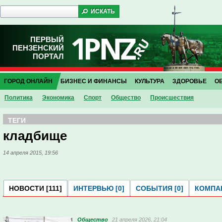
ПЕРВЫЙ
ПЕНЗЕНСКИЙ
ПОРТАЛ
ГОРОД ОНЛАЙН
БИЗНЕС И ФИНАНСЫ
КУЛЬТУРА
ЗДОРОВЬЕ
О
Политика
Экономика
Спорт
Общество
Проиcшествия
ТЕГИ
кладбище
14 апреля 2015, 19:56
НОВОСТИ [111]
ИНТЕРВЬЮ [0]
СОБЫТИЯ [0]
КОМПАН
Общество
21 апреля 2026, 21:04