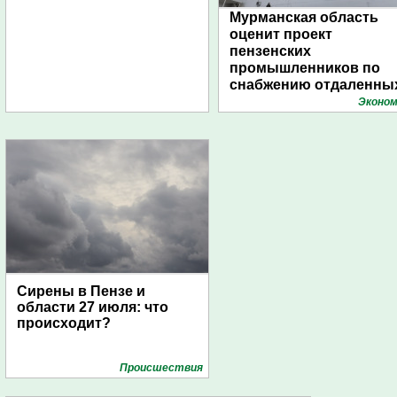
Мурманская область
оценит проект
пензенских
промышленников по
снабжению отдаленны
поселений с помощью
Эконом
дирижаблей
Сирены в Пензе и
области 27 июля: что
происходит?
Проиcшествия