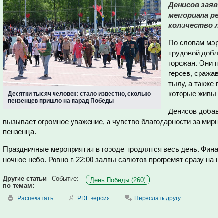
Денисов заяв
мемориала ре
количество 
По словам мэр
трудовой добл
горожан. Они 
героев, сража
тылу, а также
которые живы 
Десятки тысяч человек: стало известно, сколько
пензенцев пришло на парад Победы
Денисов добав
вызывает огромное уважение, а чувство благодарности за мирн
пензенца.
Праздничные мероприятия в городе продлятся весь день. Фина
ночное небо. Ровно в 22:00 залпы салютов прогремят сразу на
Другие статьи
Событие:
День Победы (260)
по темам:
Распечатать
PDF версия
Переслать другу