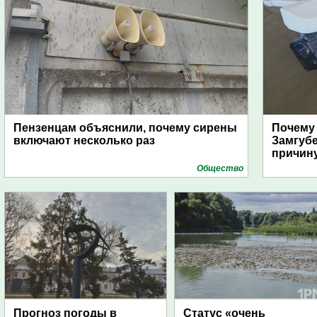
Пензенцам объяснили, почему сирены
Почему
включают несколько раз
Замгуб
причину
Общество
Прогноз погоды в
Статус «очень