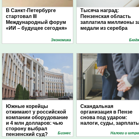
В Санкт-Петербурге
Тысяча наград:
стартовал III
Пензенская область
Международный форум
заплатила миллионы з
«ИИ – будущее сегодня»
медали из серебра
Экономика
Бюд
Южные корейцы
Скандальная
отжимают у российской
организация в Пензе
компании оборудование
снова под ударом:
и 4 млн долларов: чью
налоги, суды, зарплат
сторону выбрал
Бизнес
Налоги и штр
пензенский суд?