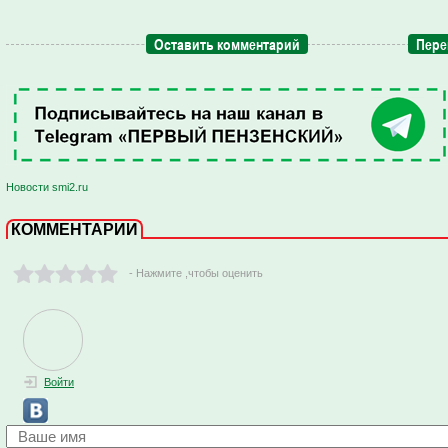
Оставить комментарий
Пере
Новости smi2.ru
КОММЕНТАРИИ
- Нажмите ,чтобы оценить
Войти