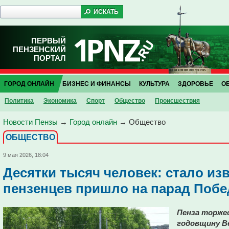
ПЕРВЫЙ
ПЕНЗЕНСКИЙ
ПОРТАЛ
ГОРОД ОНЛАЙН
БИЗНЕС И ФИНАНСЫ
КУЛЬТУРА
ЗДОРОВЬЕ
О
Политика
Экономика
Спорт
Общество
Проиcшествия
Новости Пензы
→
Город онлайн
→
Общество
ОБЩЕСТВО
9 мая 2026, 18:04
Десятки тысяч человек: стало изв
пензенцев пришло на парад Поб
Пенза торже
годовщину В