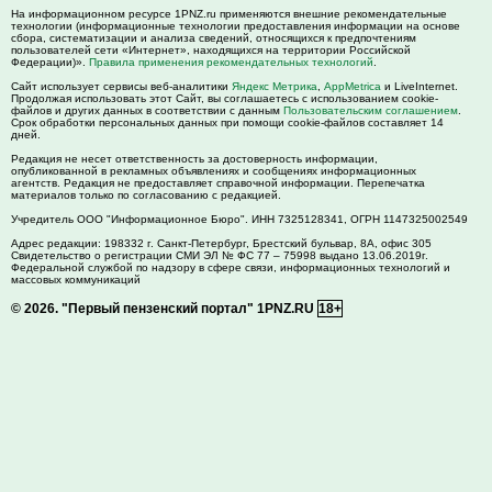
На информационном ресурсе 1PNZ.ru применяются внешние рекомендательные
технологии (информационные технологии предоставления информации на основе
сбора, систематизации и анализа сведений, относящихся к предпочтениям
пользователей сети «Интернет», находящихся на территории Российской
Федерации)».
Правила применения рекомендательных технологий
.
Сайт использует сервисы веб-аналитики
Яндекс Метрика
,
AppMetrica
и LiveInternet.
Продолжая использовать этот Сайт, вы соглашаетесь с использованием cookie-
файлов и других данных в соответствии с данным
Пользовательским соглашением
.
Срок обработки персональных данных при помощи cookie-файлов составляет 14
дней.
Редакция не несет ответственность за достоверность информации,
опубликованной в рекламных объявлениях и сообщениях информационных
агентств. Редакция не предоставляет справочной информации. Перепечатка
материалов только по согласованию с редакцией.
Учредитель ООО "Информационное Бюро". ИНН 7325128341, ОГРН 1147325002549
Адрес редакции:
198332
г. Санкт-Петербург,
Брестский бульвар, 8А, офис 305
Свидетельство о регистрации СМИ ЭЛ № ФС 77 – 75998 выдано 13.06.2019г.
Федеральной службой по надзору в сфере связи, информационных технологий и
массовых коммуникаций
© 2026.
"Первый пензенский портал" 1PNZ.RU
18+