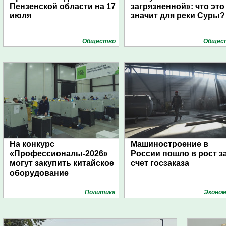
Пензенской области на 17
загрязненной»: что это
июля
значит для реки Суры?
Общество
Общес
На конкурс
Машиностроение в
«Профессионалы-2026»
России пошло в рост з
могут закупить китайское
счет госзаказа
оборудование
Политика
Эконом