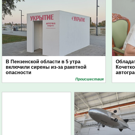
В Пензенской области в 5 утра
Обладат
включили сирены из-за ракетной
Кочетко
опасности
автогр
Проиcшествия