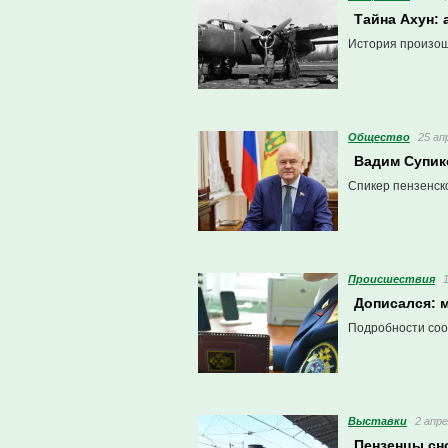
Тайна Ахун: 
История произош
Общество
25 ап
Вадим Супико
Спикер пензенск
Проиcшествия
Дописался: м
Подробности соо
Выставки
2 апре
Пензенцы сн