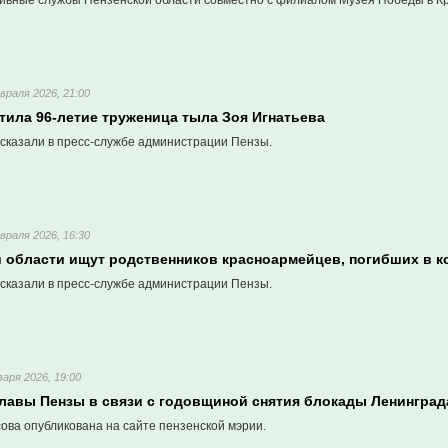
хивные службы Пензенской области совместно с филиалом Музея Победы в Кр
враля 2026, 21:00
тила 96-летие труженица тыла Зоя Игнатьева
сказали в пресс-службе администрации Пензы.
враля 2026, 16:30
й области ищут родственников красноармейцев, погибших в к
сказали в пресс-службе администрации Пензы.
варя 2026, 19:00
лавы Пензы в связи с годовщиной снятия блокады Ленинград
ова опубликована на сайте пензенской мэрии.