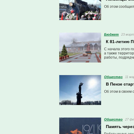
Об этом сообщил
Бюджет
23 март
К 81-летию 
С начала этого г
а также территор
работы, подрядчи
Общество
11 ма
В Пензе стар
Об этом в своем
Общество
27 фе
Память чере