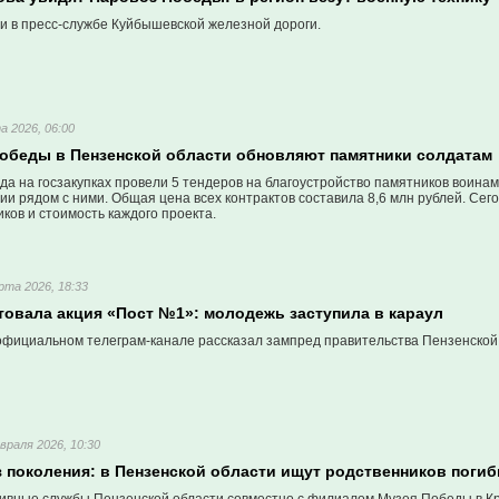
и в пресс-службе Куйбышевской железной дороги.
а 2026, 06:00
Победы в Пензенской области обновляют памятники солдатам
ода на госзакупках провели 5 тендеров на благоустройство памятников воина
ии рядом с ними. Общая цена всех контрактов составила 8,6 млн рублей. Се
ков и стоимость каждого проекта.
рта 2026, 18:33
товала акция «Пост №1»: молодежь заступила в караул
 официальном телеграм-канале рассказал зампред правительства Пензенской
враля 2026, 10:30
з поколения: в Пензенской области ищут родственников поги