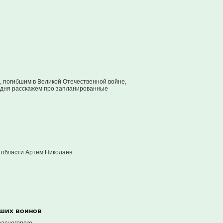
м, погибшим в Великой Отечественной войне,
годня расскажем про запланированные
 области Артем Николаев.
бших воинов