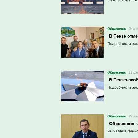
Работу ведут ар
Общество
24 фе
В Пензе отме
Подробности рас
Общество
19 фе
В Пензенско
Подробности рас
Общество
27 ян
Обращение г
Речь Олега Денис