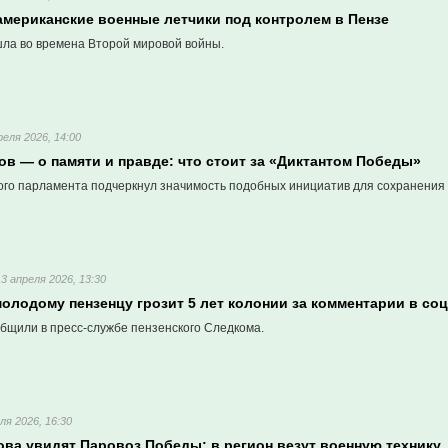
американские военные летчики под контролем в Пензе
ла во времена Второй мировой войны.
реля 2026, 14:00
в — о памяти и правде: что стоит за «Диктантом Победы»
ого парламента подчеркнул значимость подобных инициатив для сохранения 
13 апреля 2026, 13:30
олодому пензенцу грозит 5 лет колонии за комментарии в со
бщили в пресс-службе пензенского Следкома.
ля 2026, 16:30
ова увидят Паровоз Победы: в регион везут военную технику