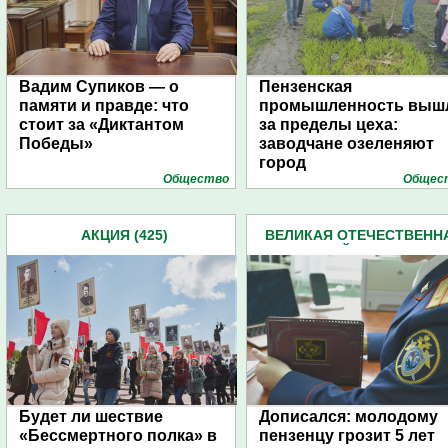
Вадим Супиков — о
Пензенская
памяти и правде: что
промышленность выш
стоит за «Диктантом
за пределы цеха:
Победы»
заводчане озеленяют
город
Общество
Общес
АКЦИЯ (425)
ВЕЛИКАЯ ОТЕЧЕСТВЕНН
ВОЙНА (227)
Будет ли шествие
Дописался: молодому
«Бессмертного полка» в
пензенцу грозит 5 лет