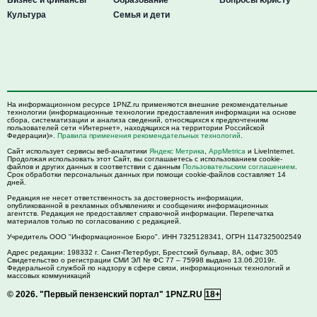
Культура
Семья и дети
На информационном ресурсе 1PNZ.ru применяются внешние рекомендательные
технологии (информационные технологии предоставления информации на основе
сбора, систематизации и анализа сведений, относящихся к предпочтениям
пользователей сети «Интернет», находящихся на территории Российской
Федерации)».
Правила применения рекомендательных технологий
.
Сайт использует сервисы веб-аналитики
Яндекс Метрика
,
AppMetrica
и LiveInternet.
Продолжая использовать этот Сайт, вы соглашаетесь с использованием cookie-
файлов и других данных в соответствии с данным
Пользовательским соглашением
.
Срок обработки персональных данных при помощи cookie-файлов составляет 14
дней.
Редакция не несет ответственность за достоверность информации,
опубликованной в рекламных объявлениях и сообщениях информационных
агентств. Редакция не предоставляет справочной информации. Перепечатка
материалов только по согласованию с редакцией.
Учредитель ООО "Информационное Бюро". ИНН 7325128341, ОГРН 1147325002549
Адрес редакции:
198332
г. Санкт-Петербург,
Брестский бульвар, 8А, офис 305
Свидетельство о регистрации СМИ ЭЛ № ФС 77 – 75998 выдано 13.06.2019г.
Федеральной службой по надзору в сфере связи, информационных технологий и
массовых коммуникаций
© 2026.
"Первый пензенский портал" 1PNZ.RU
18+