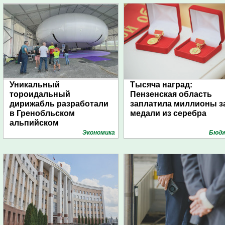
Уникальный
Тысяча наград:
тороидальный
Пензенская область
дирижабль разработали
заплатила миллионы з
в Гренобльском
медали из серебра
альпийском
университете
Экономика
Бюд