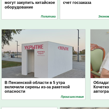
могут закупить китайское
счет госзаказа
оборудование
Политика
Эконом
В Пензенской области в 5 утра
Обладат
включили сирены из-за ракетной
Кочетко
опасности
автогр
Проиcшествия