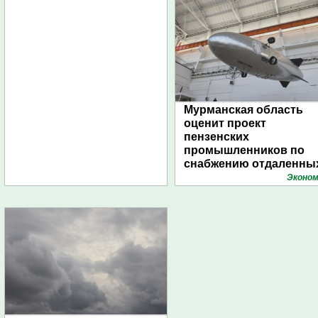
Мурманская область
оценит проект
пензенских
промышленников по
снабжению отдаленны
поселений с помощью
Эконом
дирижаблей