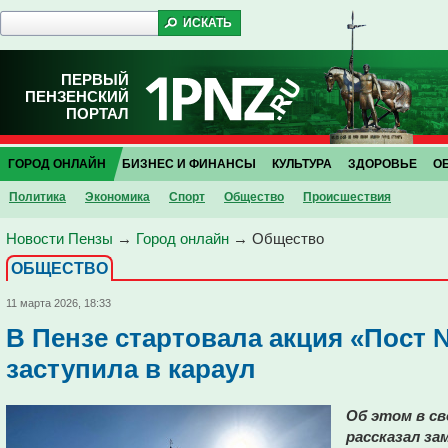
ПЕРВЫЙ
ПЕНЗЕНСКИЙ
ПОРТАЛ
ГОРОД ОНЛАЙН
БИЗНЕС И ФИНАНСЫ
КУЛЬТУРА
ЗДОРОВЬЕ
О
Политика
Экономика
Спорт
Общество
Проиcшествия
Новости Пензы
→
Город онлайн
→
Общество
ОБЩЕСТВО
11 марта 2026, 18:33
В Пензе стартовала акция «Пост
заступила в караул
Об этом в с
рассказал за