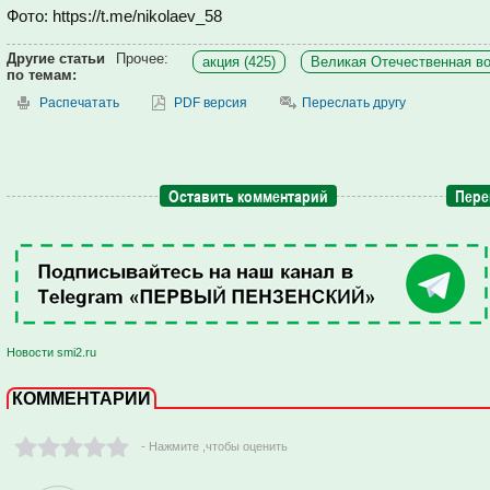
Фото: https://t.me/nikolaev_58
Другие статьи
Прочее:
акция (425)
Великая Отечественная во
по темам:
Распечатать
PDF версия
Переслать другу
Оставить комментарий
Пере
Новости smi2.ru
КОММЕНТАРИИ
- Нажмите ,чтобы оценить