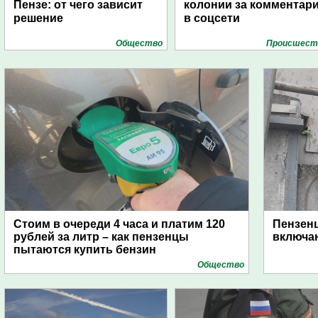
Пензе: от чего зависит
колонии за комментар
решение
в соцсети
Общество
Проиcшест
Стоим в очереди 4 часа и платим 120
Пензен
рублей за литр – как пензенцы
включаю
пытаются купить бензин
Общество