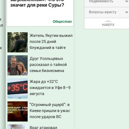
Недвижимость
значит для реки Суры?
Вопросы юристу
я
Общество
ел
НАВЕРХ
Житель Якутии выжил
после 25 дней
блужданий в тайге
х
Друг Усольцевых
рассказал о тайной
семье бизнесмена
Жара до +32°C
ожидается в Уфе 8–9
августа
"Огромный ущерб": в
Киеве пришли в ужас
после ударов ВС
России
Враг атаковал