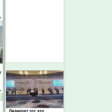
о
7
о
Лидирует тот, кто