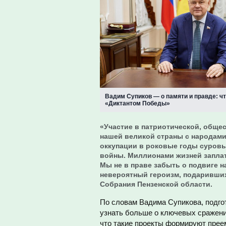
Вадим Супиков — о памяти и правде: чт
«Диктантом Победы»
«Участие в патриотической, обще
нашей великой страны с народам
оккупации в роковые годы суров
войны. Миллионами жизней заплат
Мы не в праве забыть о подвиге 
невероятный героизм, подаривших
Собрания Пензенской области.
По словам Вадима Супикова, подгот
узнать больше о ключевых сражения
что такие проекты формируют прее