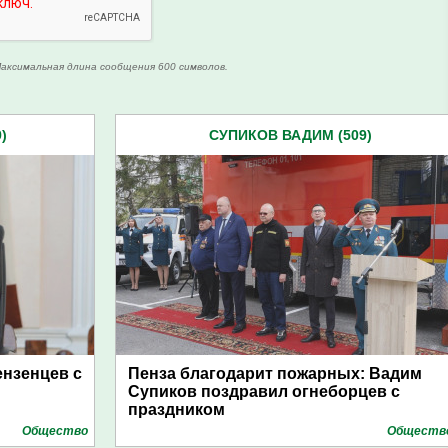
аксимальная длина сообщения 600 символов.
)
СУПИКОВ ВАДИМ (509)
нзенцев с
Пенза благодарит пожарных: Вадим
Супиков поздравил огнеборцев с
праздником
Общество
Обществ