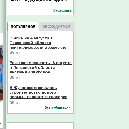
Экономика
ПОПУЛЯРНОЕ
ОБСУЖДАЕМОЕ
В ночь на 4 августа в
Пензенской области
нейтрализовали вражеские
дроны
928
Ракетная опасность: 8 августа
в Пензенской области
включили звуковое
оповещение
889
В Жуковском началось
строительство нового
промышленного технопарка
359
Все публикации
о