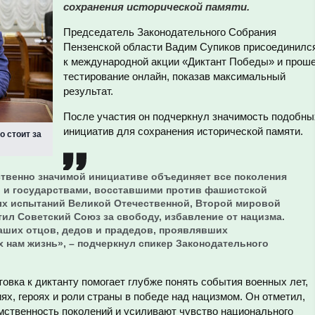
сохранения исторической памяти.
Председатель Законодательного Собрания
Пензенской области Вадим Супиков присоединилс
к международной акции «Диктант Победы» и прош
тестирование онлайн, показав максимальный
результат.
После участия он подчеркнул значимость подобны
инициатив для сохранения исторической памяти.
о стоит за
ственно значимой инициативе объединяет все поколения
и и государствами, восставшими против фашистской
ых испытаний Великой Отечественной, Второй мировой
ил Советский Союз за свободу, избавление от нацизма.
наших отцов, дедов и прадедов, проявлявших
 нам жизнь», – подчеркнул спикер Законодательного
овка к диктанту помогает глубже понять события военных лет,
х, героях и роли страны в победе над нацизмом. Он отметил,
мственность поколений и усиливают чувство национального