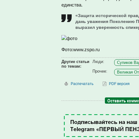
единства.
«Защита исторической прав
дань уважения Поколению П
выразил уверенность спике
Фото:www.zspo.ru
Другие статьи
Люди:
Супиков Ва
по темам:
Прочее:
Великая От
Распечатать
PDF версия
Оставить комм