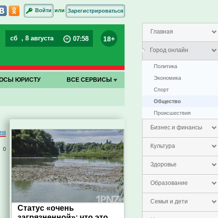
или
Войти
Зарегистрироваться
Главная
сб
, 8 августа
18+
07
:
58
Город онлайн
Политика
Экономика
ОСЫ ЮРИСТУ
ВСЕ СЕРВИСЫ
Спорт
Общество
Проиcшествия
Бизнес и финансы
на
Культура
0
Здоровье
Образование
Семья и дети
Статус «очень
загрязненной»: что это