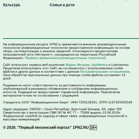
Культура
Семья и дети
На информационном ресурсе 1PNZ.ru применяются внешние рекомендательные
технологии (информационные технологии предоставления информации на основе
сбора, систематизации и анализа сведений, относящихся к предпочтениям
пользователей сети «Интернет», находящихся на территории Российской
Федерации)».
Правила применения рекомендательных технологий
.
Сайт использует сервисы веб-аналитики
Яндекс Метрика
,
AppMetrica
и LiveInternet.
Продолжая использовать этот Сайт, вы соглашаетесь с использованием cookie-
файлов и других данных в соответствии с данным
Пользовательским соглашением
.
Срок обработки персональных данных при помощи cookie-файлов составляет 14
дней.
Редакция не несет ответственность за достоверность информации,
опубликованной в рекламных объявлениях и сообщениях информационных
агентств. Редакция не предоставляет справочной информации. Перепечатка
материалов только по согласованию с редакцией.
Учредитель ООО "Информационное Бюро". ИНН 7325128341, ОГРН 1147325002549
Адрес редакции:
198332
г. Санкт-Петербург,
Брестский бульвар, 8А, офис 305
Свидетельство о регистрации СМИ ЭЛ № ФС 77 – 75998 выдано 13.06.2019г.
Федеральной службой по надзору в сфере связи, информационных технологий и
массовых коммуникаций
© 2026.
"Первый пензенский портал" 1PNZ.RU
18+