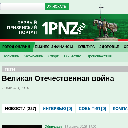
ПЕРВЫЙ
ПЕНЗЕНСКИЙ
ПОРТАЛ
ГОРОД ОНЛАЙН
БИЗНЕС И ФИНАНСЫ
КУЛЬТУРА
ЗДОРОВЬЕ
О
Политика
Экономика
Спорт
Общество
Проиcшествия
ТЕГИ
Великая Отечественная война
13 мая 2014, 10:56
НОВОСТИ [227]
ИНТЕРВЬЮ [0]
СОБЫТИЯ [0]
КОМПАН
Общество
18 апреля 2025, 19:00