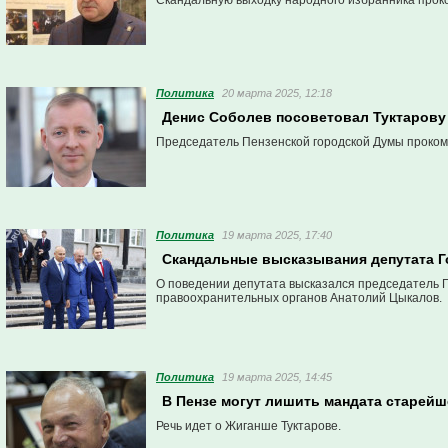
Скандальную выходку народного избранника прок
Политика
20 марта 2025, 12:18
Денис Соболев посоветовал Туктарову
Председатель Пензенской городской Думы проком
Политика
19 марта 2025, 17:40
Скандальные высказывания депутата Г
О поведении депутата высказался председатель П
правоохранительных органов Анатолий Цыкалов.
Политика
19 марта 2025, 14:45
В Пензе могут лишить мандата старейш
Речь идет о Жиганше Туктарове.