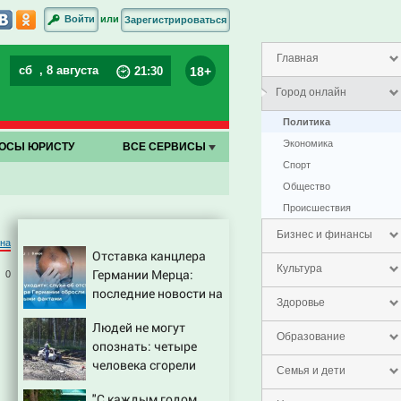
или
Войти
Зарегистрироваться
Главная
сб
, 8 августа
18+
21
:
30
Город онлайн
Политика
Экономика
ОСЫ ЮРИСТУ
ВСЕ СЕРВИСЫ
Спорт
Общество
Проиcшествия
Бизнес и финансы
на
Отставка канцлера
Культура
Германии Мерца:
0
последние новости на
Здоровье
7 августа 2026 и
Людей не могут
прогнозы
Образование
опознать: четыре
человека сгорели
Семья и дети
заживо в страшном
"С каждым годом