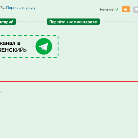
Переслать другу
Рейтинг
0
ентарий
Перейти к комментариям
ть