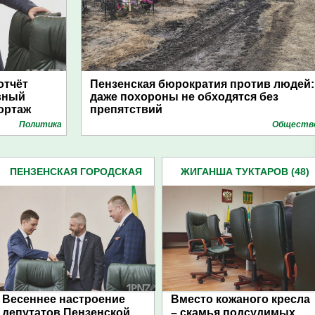
отчёт
Пензенская бюрократия против людей:
вный
даже похороны не обходятся без
ортаж
препятствий
Политика
Обществ
ПЕНЗЕНСКАЯ ГОРОДСКАЯ
ЖИГАНША ТУКТАРОВ (48)
ДУМА (483)
Весеннее настроение
Вместо кожаного кресла
депутатов Пензенской
– скамья подсудимых.