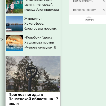
ДТП на трассе
Недвижимость
меня тянет сюда":
07/08/2026 – Новости
певица Алсу приехала
Вопросы юристу
в татарскую деревню,
Журналист
где прошло ее детство
НАВЕРХ
Христофору:
07/08/2026 – Новости
блокировка морских
портов — катастрофа
«Колобок» Гарика
для Украины
го
Харламова против
«Человека-паука»: В
сети разгорелся
,
грандиозный скандал
— а картина уже
собрала почти 100
млн рублей
Прогноз погоды в
Пензенской области на 17
июля