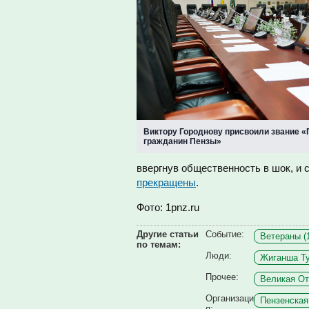
Виктору Городнову присвоили звание 
гражданин Пензы»
ввергнув общественность в шок, и 
прекращены
.
Фото: 1pnz.ru
Другие статьи
Событие:
Ветераны (
по темам:
Люди:
Жиганша Ту
Прочее:
Великая От
Организаци
Пензенская
я: