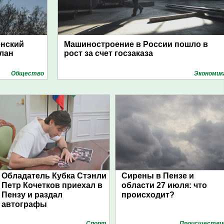
енский
Машиностроение в России пошло в
план
рост за счет госзаказа
Общество
Экономик
Обладатель Кубка Стэнли
Сирены в Пензе и
Петр Кочетков приехал в
области 27 июля: что
Пензу и раздал
происходит?
автографы
Спорт
Проиcшестви