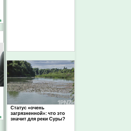
а
Статус «очень
загрязненной»: что это
а
значит для реки Суры?