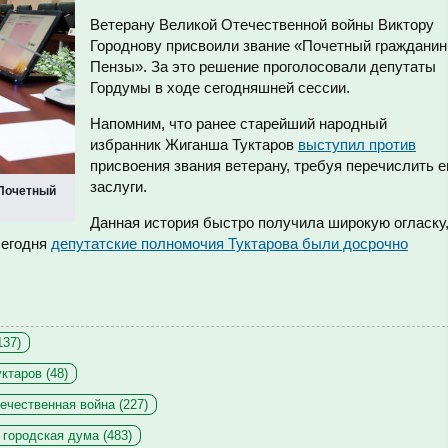
Ветерану Великой Отечественной войны Виктору
Городнову присвоили звание «Почетный гражданин
Пензы». За это решение проголосовали депутаты
Гордумы в ходе сегодняшней сессии.
Напомним, что ранее старейший народный
избранник Жиганша Туктаров
выступил против
присвоения звания ветерану, требуя перечислить е
заслуги.
«Почетный
Данная история быстро получила широкую огласку
сегодня
депутатские полномочия Туктарова были досрочно
137)
ктаров (48)
ечественная война (227)
 городская дума (483)