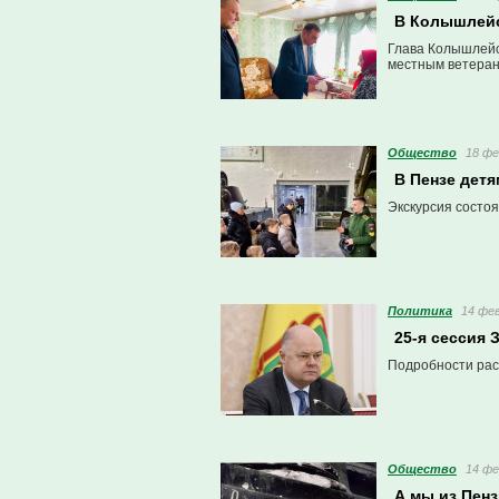
В Колышлейс
Глава Колышлейс
местным ветеран
Общество
18 фе
В Пензе дет
Экскурсия состо
Политика
14 фев
25-я сессия
Подробности рас
Общество
14 фе
А мы из Пен