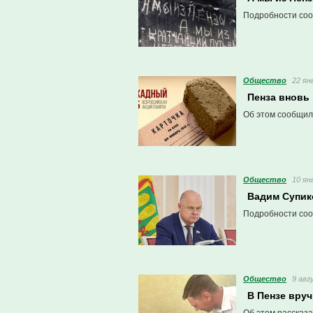
Подробности соо
Общество
22 ян
Пенза вновь
Об этом сообщил
Общество
10 ян
Вадим Супик
Подробности соо
Общество
9 авг
В Пензе вру