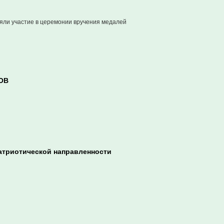
яли участие в церемонии вручения медалей
ВОВ
атриотической направленности