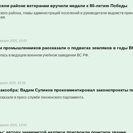
ком районе ветеранам вручили медали к 80-летию Победы
кого района, главы администраций поселений и руководители ведомств прин
ам.
враля 2025, 16:00
ям промышленников рассказали о подвигах земляков в годы 
ялась в ведущем военном учебном заведении ВС РФ.
раля 2025, 15:56
 Заксобра: Вадим Супиков прокомментировал законопроекты п
сказали в пресс-службе пензенского парламента.
враля 2025, 13:00
зы: автору знаменитой надписи присвоили почетное звание