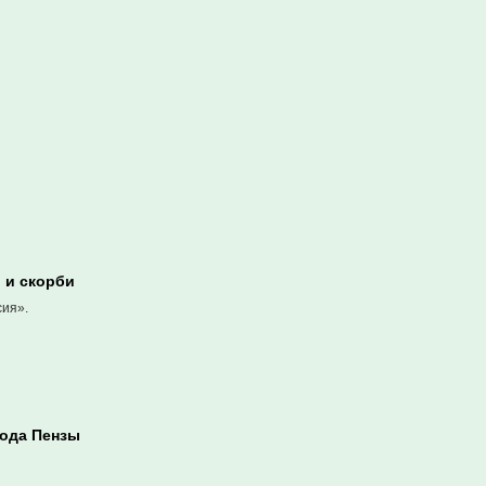
 и скорби
сия».
рода Пензы