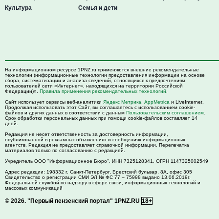
Культура
Семья и дети
На информационном ресурсе 1PNZ.ru применяются внешние рекомендательные
технологии (информационные технологии предоставления информации на основе
сбора, систематизации и анализа сведений, относящихся к предпочтениям
пользователей сети «Интернет», находящихся на территории Российской
Федерации)».
Правила применения рекомендательных технологий
.
Сайт использует сервисы веб-аналитики
Яндекс Метрика
,
AppMetrica
и LiveInternet.
Продолжая использовать этот Сайт, вы соглашаетесь с использованием cookie-
файлов и других данных в соответствии с данным
Пользовательским соглашением
.
Срок обработки персональных данных при помощи cookie-файлов составляет 14
дней.
Редакция не несет ответственность за достоверность информации,
опубликованной в рекламных объявлениях и сообщениях информационных
агентств. Редакция не предоставляет справочной информации. Перепечатка
материалов только по согласованию с редакцией.
Учредитель ООО "Информационное Бюро". ИНН 7325128341, ОГРН 1147325002549
Адрес редакции:
198332
г. Санкт-Петербург,
Брестский бульвар, 8А, офис 305
Свидетельство о регистрации СМИ ЭЛ № ФС 77 – 75998 выдано 13.06.2019г.
Федеральной службой по надзору в сфере связи, информационных технологий и
массовых коммуникаций
© 2026.
"Первый пензенский портал" 1PNZ.RU
18+