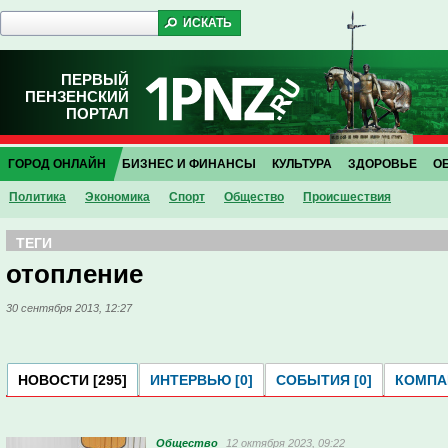
ПЕРВЫЙ
ПЕНЗЕНСКИЙ
ПОРТАЛ
ГОРОД ОНЛАЙН
БИЗНЕС И ФИНАНСЫ
КУЛЬТУРА
ЗДОРОВЬЕ
О
Политика
Экономика
Спорт
Общество
Проиcшествия
ТЕГИ
отопление
30 сентября 2013, 12:27
НОВОСТИ [295]
ИНТЕРВЬЮ [0]
СОБЫТИЯ [0]
КОМПАН
Общество
12 октября 2023, 09:22