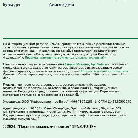
Культура
Семья и дети
На информационном ресурсе 1PNZ.ru применяются внешние рекомендательные
технологии (информационные технологии предоставления информации на основе
сбора, систематизации и анализа сведений, относящихся к предпочтениям
пользователей сети «Интернет», находящихся на территории Российской
Федерации)».
Правила применения рекомендательных технологий
.
Сайт использует сервисы веб-аналитики
Яндекс Метрика
,
AppMetrica
и LiveInternet.
Продолжая использовать этот Сайт, вы соглашаетесь с использованием cookie-
файлов и других данных в соответствии с данным
Пользовательским соглашением
.
Срок обработки персональных данных при помощи cookie-файлов составляет 14
дней.
Редакция не несет ответственность за достоверность информации,
опубликованной в рекламных объявлениях и сообщениях информационных
агентств. Редакция не предоставляет справочной информации. Перепечатка
материалов только по согласованию с редакцией.
Учредитель ООО "Информационное Бюро". ИНН 7325128341, ОГРН 1147325002549
Адрес редакции:
198332
г. Санкт-Петербург,
Брестский бульвар, 8А, офис 305
Свидетельство о регистрации СМИ ЭЛ № ФС 77 – 75998 выдано 13.06.2019г.
Федеральной службой по надзору в сфере связи, информационных технологий и
массовых коммуникаций
© 2026.
"Первый пензенский портал" 1PNZ.RU
18+