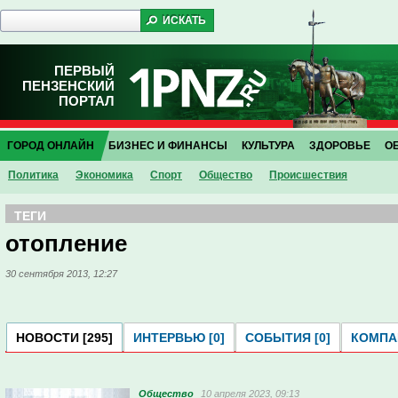
ПЕРВЫЙ
ПЕНЗЕНСКИЙ
ПОРТАЛ
ГОРОД ОНЛАЙН
БИЗНЕС И ФИНАНСЫ
КУЛЬТУРА
ЗДОРОВЬЕ
О
Политика
Экономика
Спорт
Общество
Проиcшествия
ТЕГИ
отопление
30 сентября 2013, 12:27
НОВОСТИ [295]
ИНТЕРВЬЮ [0]
СОБЫТИЯ [0]
КОМПАН
Общество
10 апреля 2023, 09:13