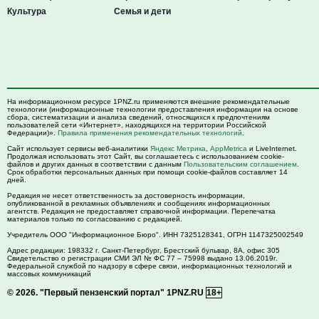
Культура
Семья и дети
На информационном ресурсе 1PNZ.ru применяются внешние рекомендательные
технологии (информационные технологии предоставления информации на основе
сбора, систематизации и анализа сведений, относящихся к предпочтениям
пользователей сети «Интернет», находящихся на территории Российской
Федерации)».
Правила применения рекомендательных технологий
.
Сайт использует сервисы веб-аналитики
Яндекс Метрика
,
AppMetrica
и LiveInternet.
Продолжая использовать этот Сайт, вы соглашаетесь с использованием cookie-
файлов и других данных в соответствии с данным
Пользовательским соглашением
.
Срок обработки персональных данных при помощи cookie-файлов составляет 14
дней.
Редакция не несет ответственность за достоверность информации,
опубликованной в рекламных объявлениях и сообщениях информационных
агентств. Редакция не предоставляет справочной информации. Перепечатка
материалов только по согласованию с редакцией.
Учредитель ООО "Информационное Бюро". ИНН 7325128341, ОГРН 1147325002549
Адрес редакции:
198332
г. Санкт-Петербург,
Брестский бульвар, 8А, офис 305
Свидетельство о регистрации СМИ ЭЛ № ФС 77 – 75998 выдано 13.06.2019г.
Федеральной службой по надзору в сфере связи, информационных технологий и
массовых коммуникаций
© 2026.
"Первый пензенский портал" 1PNZ.RU
18+