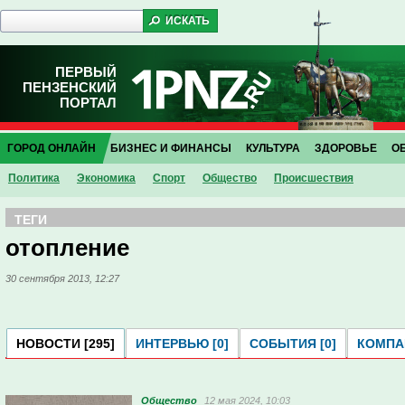
ПЕРВЫЙ
ПЕНЗЕНСКИЙ
ПОРТАЛ
ГОРОД ОНЛАЙН
БИЗНЕС И ФИНАНСЫ
КУЛЬТУРА
ЗДОРОВЬЕ
О
Политика
Экономика
Спорт
Общество
Проиcшествия
ТЕГИ
отопление
30 сентября 2013, 12:27
НОВОСТИ [295]
ИНТЕРВЬЮ [0]
СОБЫТИЯ [0]
КОМПАН
Общество
12 мая 2024, 10:03