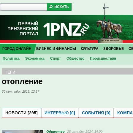
ПЕРВЫЙ
ПЕНЗЕНСКИЙ
ПОРТАЛ
ГОРОД ОНЛАЙН
БИЗНЕС И ФИНАНСЫ
КУЛЬТУРА
ЗДОРОВЬЕ
О
Политика
Экономика
Спорт
Общество
Проиcшествия
ТЕГИ
отопление
30 сентября 2013, 12:27
НОВОСТИ [295]
ИНТЕРВЬЮ [0]
СОБЫТИЯ [0]
КОМПАН
Общество
28 октября 2024, 14:00