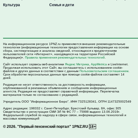
Культура
Семья и дети
На информационном ресурсе 1PNZ.ru применяются внешние рекомендательные
технологии (информационные технологии предоставления информации на основе
сбора, систематизации и анализа сведений, относящихся к предпочтениям
пользователей сети «Интернет», находящихся на территории Российской
Федерации)».
Правила применения рекомендательных технологий
.
Сайт использует сервисы веб-аналитики
Яндекс Метрика
,
AppMetrica
и LiveInternet.
Продолжая использовать этот Сайт, вы соглашаетесь с использованием cookie-
файлов и других данных в соответствии с данным
Пользовательским соглашением
.
Срок обработки персональных данных при помощи cookie-файлов составляет 14
дней.
Редакция не несет ответственность за достоверность информации,
опубликованной в рекламных объявлениях и сообщениях информационных
агентств. Редакция не предоставляет справочной информации. Перепечатка
материалов только по согласованию с редакцией.
Учредитель ООО "Информационное Бюро". ИНН 7325128341, ОГРН 1147325002549
Адрес редакции:
198332
г. Санкт-Петербург,
Брестский бульвар, 8А, офис 305
Свидетельство о регистрации СМИ ЭЛ № ФС 77 – 75998 выдано 13.06.2019г.
Федеральной службой по надзору в сфере связи, информационных технологий и
массовых коммуникаций
© 2026.
"Первый пензенский портал" 1PNZ.RU
18+