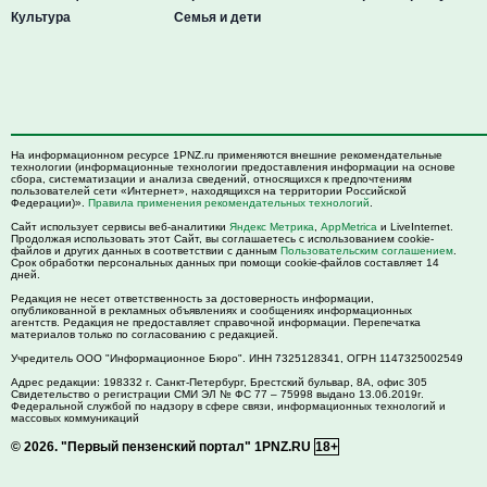
Культура
Семья и дети
На информационном ресурсе 1PNZ.ru применяются внешние рекомендательные
технологии (информационные технологии предоставления информации на основе
сбора, систематизации и анализа сведений, относящихся к предпочтениям
пользователей сети «Интернет», находящихся на территории Российской
Федерации)».
Правила применения рекомендательных технологий
.
Сайт использует сервисы веб-аналитики
Яндекс Метрика
,
AppMetrica
и LiveInternet.
Продолжая использовать этот Сайт, вы соглашаетесь с использованием cookie-
файлов и других данных в соответствии с данным
Пользовательским соглашением
.
Срок обработки персональных данных при помощи cookie-файлов составляет 14
дней.
Редакция не несет ответственность за достоверность информации,
опубликованной в рекламных объявлениях и сообщениях информационных
агентств. Редакция не предоставляет справочной информации. Перепечатка
материалов только по согласованию с редакцией.
Учредитель ООО "Информационное Бюро". ИНН 7325128341, ОГРН 1147325002549
Адрес редакции:
198332
г. Санкт-Петербург,
Брестский бульвар, 8А, офис 305
Свидетельство о регистрации СМИ ЭЛ № ФС 77 – 75998 выдано 13.06.2019г.
Федеральной службой по надзору в сфере связи, информационных технологий и
массовых коммуникаций
© 2026.
"Первый пензенский портал" 1PNZ.RU
18+