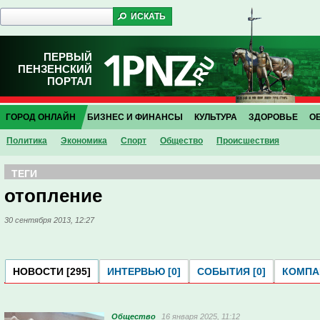
ПЕРВЫЙ
ПЕНЗЕНСКИЙ
ПОРТАЛ
ГОРОД ОНЛАЙН
БИЗНЕС И ФИНАНСЫ
КУЛЬТУРА
ЗДОРОВЬЕ
О
Политика
Экономика
Спорт
Общество
Проиcшествия
ТЕГИ
отопление
30 сентября 2013, 12:27
НОВОСТИ [295]
ИНТЕРВЬЮ [0]
СОБЫТИЯ [0]
КОМПАН
Общество
16 января 2025, 11:12