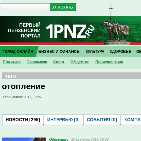
ПЕРВЫЙ
ПЕНЗЕНСКИЙ
ПОРТАЛ
ГОРОД ОНЛАЙН
БИЗНЕС И ФИНАНСЫ
КУЛЬТУРА
ЗДОРОВЬЕ
О
Политика
Экономика
Спорт
Общество
Проиcшествия
ТЕГИ
отопление
30 сентября 2013, 12:27
НОВОСТИ [295]
ИНТЕРВЬЮ [0]
СОБЫТИЯ [0]
КОМПАН
Общество
20 августа 2019, 06:00