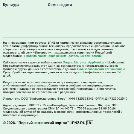
Культура
Семья и дети
На информационном ресурсе 1PNZ.ru применяются внешние рекомендательные
технологии (информационные технологии предоставления информации на основе
сбора, систематизации и анализа сведений, относящихся к предпочтениям
пользователей сети «Интернет», находящихся на территории Российской
Федерации)».
Правила применения рекомендательных технологий
.
Сайт использует сервисы веб-аналитики
Яндекс Метрика
,
AppMetrica
и LiveInternet.
Продолжая использовать этот Сайт, вы соглашаетесь с использованием cookie-
файлов и других данных в соответствии с данным
Пользовательским соглашением
.
Срок обработки персональных данных при помощи cookie-файлов составляет 14
дней.
Редакция не несет ответственность за достоверность информации,
опубликованной в рекламных объявлениях и сообщениях информационных
агентств. Редакция не предоставляет справочной информации. Перепечатка
материалов только по согласованию с редакцией.
Учредитель ООО "Информационное Бюро". ИНН 7325128341, ОГРН 1147325002549
Адрес редакции:
198332
г. Санкт-Петербург,
Брестский бульвар, 8А, офис 305
Свидетельство о регистрации СМИ ЭЛ № ФС 77 – 75998 выдано 13.06.2019г.
Федеральной службой по надзору в сфере связи, информационных технологий и
массовых коммуникаций
© 2026.
"Первый пензенский портал" 1PNZ.RU
18+