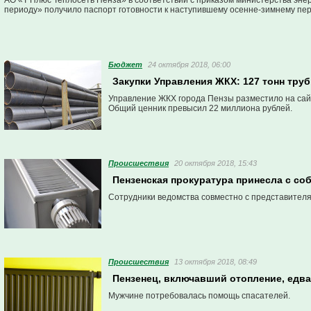
АО «Т Плюс Теплосеть Пенза» в соответствии с приказом министерства эне
периоду» получило паспорт готовности к наступившему осенне-зимнему пер
Бюджет
24 октября 2018, 06:00
Закупки Управления ЖКХ: 127 тонн труб
Управление ЖКХ города Пензы разместило на сайт
Общий ценник превысил 22 миллиона рублей.
Проиcшествия
20 октября 2018, 15:43
Пензенская прокуратура принесла с соб
Сотрудники ведомства совместно с представител
Проиcшествия
13 октября 2018, 08:49
Пензенец, включавший отопление, едва
Мужчине потребовалась помощь спасателей.