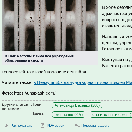
В ходе сегодн
администраци
вопросы подго
отопительному
На данный мом
центры, учреж
Готовность жи
В Пензе готовы к зиме все учреждения
Выступая по д
образования и спорта
Басенко распо
теплосетей ко второй половине сентября.
Читайте также:
в Пензу прибыла чудотворная икона Божией М
Фото: https://unsplash.com/
Другие статьи
Люди:
Александр Басенко (288)
по темам:
Прочее:
отопление (297)
отопительный сезон (
Распечатать
PDF версия
Переслать другу