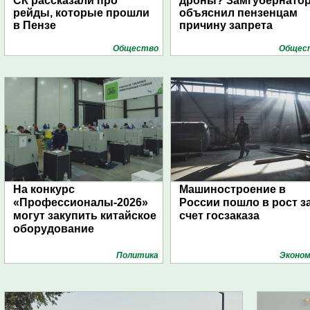
СК рассказали про
дроны? Замгубернато
рейды, которые прошли
объяснил пензенцам
в Пензе
причину запрета
Общество
Общес
На конкурс
Машиностроение в
«Профессионалы-2026»
России пошло в рост з
могут закупить китайское
счет госзаказа
оборудование
Политика
Эконом