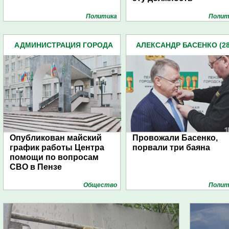
Политика
Полит
АДМИНИСТРАЦИЯ ГОРОДА
АЛЕКСАНДР БАСЕНКО (28
(4939)
Опубликован майский
Провожали Басенко,
график работы Центра
порвали три баяна
помощи по вопросам
СВО в Пензе
Общество
Полит