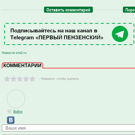
Оставить комментарий
Пере
Новости smi2.ru
КОММЕНТАРИИ
- Нажмите ,чтобы оценить
Войти