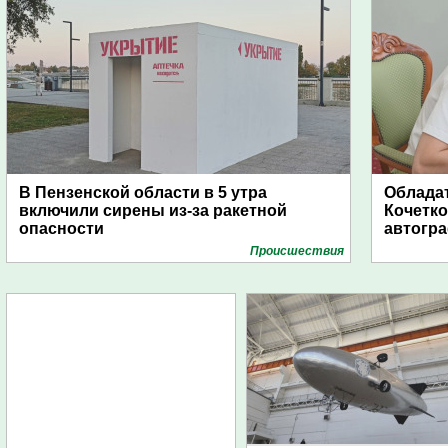
В Пензенской области в 5 утра
Обладат
включили сирены из-за ракетной
Кочетко
опасности
автогр
Проиcшествия