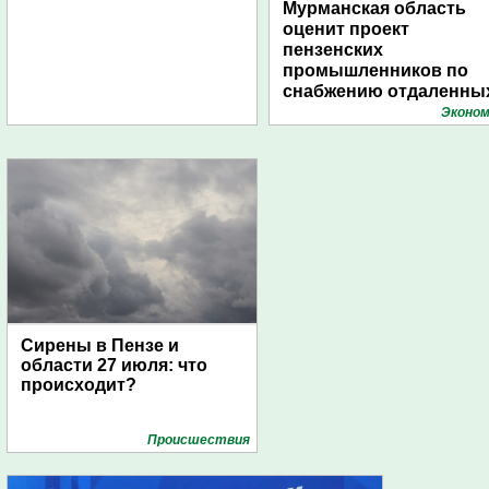
Мурманская область
оценит проект
пензенских
промышленников по
снабжению отдаленны
поселений с помощью
Эконом
дирижаблей
Сирены в Пензе и
области 27 июля: что
происходит?
Проиcшествия