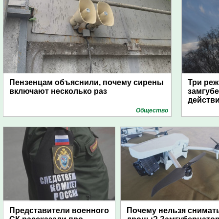
Пензенцам объяснили, почему сирены
Три реж
включают несколько раз
замгубе
действ
Общество
Представители военного
Почему нельзя снимат