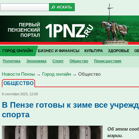
ПЕРВЫЙ
ПЕНЗЕНСКИЙ
ПОРТАЛ
ГОРОД ОНЛАЙН
БИЗНЕС И ФИНАНСЫ
КУЛЬТУРА
ЗДОРОВЬЕ
О
Политика
Экономика
Спорт
Общество
Проиcшествия
Новости Пензы
→
Город онлайн
→
Общество
ОБЩЕСТВО
8 сентября 2023, 12:00
В Пензе готовы к зиме все учреж
спорта
Об этом сооб
мэрии.