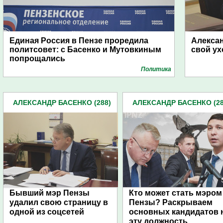
Единая Россия в Пензе проредила
Алекса
политсовет: с Басенко и Мутовкиным
свой ух
попрощались
Политика
АЛЕКСАНДР БАСЕНКО (288)
АЛЕКСАНДР БАСЕНКО (28
Бывший мэр Пензы
Кто может стать мэром
удалил свою страницу в
Пензы? Раскрываем
одной из соцсетей
основных кандидатов 
эту должность