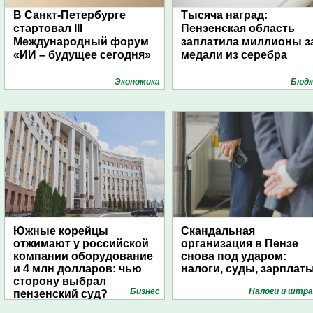
В Санкт-Петербурге
Тысяча наград:
стартовал III
Пензенская область
Международный форум
заплатила миллионы з
«ИИ – будущее сегодня»
медали из серебра
Экономика
Бюд
Южные корейцы
Скандальная
отжимают у российской
организация в Пензе
компании оборудование
снова под ударом:
и 4 млн долларов: чью
налоги, суды, зарплат
сторону выбрал
Бизнес
Налоги и штр
пензенский суд?