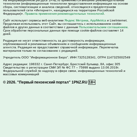
На информационном ресурсе 1PNZ.ru применяются внешние рекомендательные
технологии (информационные технологии предоставления информации на основе
сбора, систематизации и анализа сведений, относящихся к предпочтениям
пользователей сети «Интернет», находящихся на территории Российской
Федерации)».
Правила применения рекомендательных технологий
.
Сайт использует сервисы веб-аналитики
Яндекс Метрика
,
AppMetrica
и LiveInternet.
Продолжая использовать этот Сайт, вы соглашаетесь с использованием cookie-
файлов и других данных в соответствии с данным
Пользовательским соглашением
.
Срок обработки персональных данных при помощи cookie-файлов составляет 14
дней.
Редакция не несет ответственность за достоверность информации,
опубликованной в рекламных объявлениях и сообщениях информационных
агентств. Редакция не предоставляет справочной информации. Перепечатка
материалов только по согласованию с редакцией.
Учредитель ООО "Информационное Бюро". ИНН 7325128341, ОГРН 1147325002549
Адрес редакции:
198332
г. Санкт-Петербург,
Брестский бульвар, 8А, офис 305
Свидетельство о регистрации СМИ ЭЛ № ФС 77 – 75998 выдано 13.06.2019г.
Федеральной службой по надзору в сфере связи, информационных технологий и
массовых коммуникаций
© 2026.
"Первый пензенский портал" 1PNZ.RU
18+