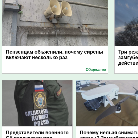
Пензенцам объяснили, почему сирены
Три реж
включают несколько раз
замгубе
действ
Общество
Представители военного
Почему нельзя снимат