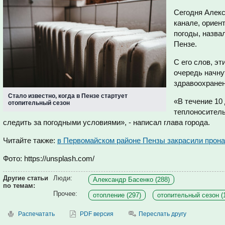
Сегодня Алекс
канале, ориен
погоды, назва
Пензе.
С его слов, эт
очередь начну
здравоохранен
Стало известно, когда в Пензе стартует
«В течение 10
отопительный сезон
теплоноситель
следить за погодными условиями», - написал глава города.
Читайте также:
в Первомайском районе Пензы закрасили прона
Фото: https://unsplash.com/
Другие статьи
Люди:
Александр Басенко (288)
по темам:
Прочее:
отопление (297)
отопительный сезон (
Распечатать
PDF версия
Переслать другу