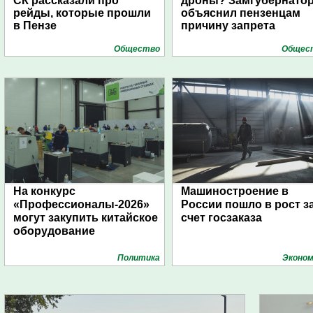
СК рассказали про
дроны? Замгубернато
рейды, которые прошли
объяснил пензенцам
в Пензе
причину запрета
Общество
Общес
На конкурс
Машиностроение в
«Профессионалы-2026»
России пошло в рост з
могут закупить китайское
счет госзаказа
оборудование
Политика
Эконом