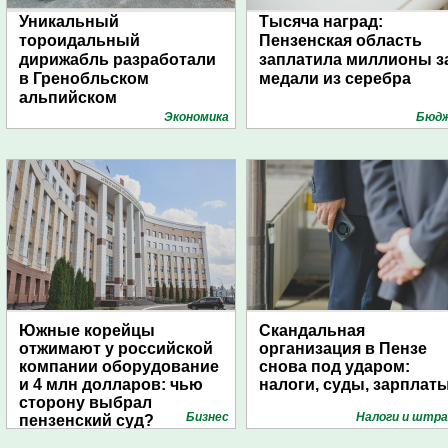
Уникальный
Тысяча наград:
тороидальный
Пензенская область
дирижабль разработали
заплатила миллионы з
в Гренобльском
медали из серебра
альпийском
университете
Экономика
Бюд
Южные корейцы
Скандальная
отжимают у российской
организация в Пензе
компании оборудование
снова под ударом:
и 4 млн долларов: чью
налоги, суды, зарплат
сторону выбрал
Бизнес
Налоги и штр
пензенский суд?