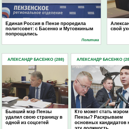
Единая Россия в Пензе проредила
Алекса
политсовет: с Басенко и Мутовкиным
свой ух
попрощались
Политика
АЛЕКСАНДР БАСЕНКО (288)
АЛЕКСАНДР БАСЕНКО (28
Бывший мэр Пензы
Кто может стать мэром
удалил свою страницу в
Пензы? Раскрываем
одной из соцсетей
основных кандидатов 
эту должность