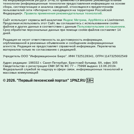
На информационном ресурсе 1PNZ.ru применяются внешние рекомендательные
технологии (информационные технологии предоставления информации на основе
сбора, систематизации и анализа сведений, относящихся к предпочтениям
пользователей сети «Интернет», находящихся на территории Российской
Федерации)».
Правила применения рекомендательных технологий
.
Сайт использует сервисы веб-аналитики
Яндекс Метрика
,
AppMetrica
и LiveInternet.
Продолжая использовать этот Сайт, вы соглашаетесь с использованием cookie-
файлов и других данных в соответствии с данным
Пользовательским соглашением
.
Срок обработки персональных данных при помощи cookie-файлов составляет 14
дней.
Редакция не несет ответственность за достоверность информации,
опубликованной в рекламных объявлениях и сообщениях информационных
агентств. Редакция не предоставляет справочной информации. Перепечатка
материалов только по согласованию с редакцией.
Учредитель ООО "Информационное Бюро". ИНН 7325128341, ОГРН 1147325002549
Адрес редакции:
198332
г. Санкт-Петербург,
Брестский бульвар, 8А, офис 305
Свидетельство о регистрации СМИ ЭЛ № ФС 77 – 75998 выдано 13.06.2019г.
Федеральной службой по надзору в сфере связи, информационных технологий и
массовых коммуникаций
© 2026.
"Первый пензенский портал" 1PNZ.RU
18+