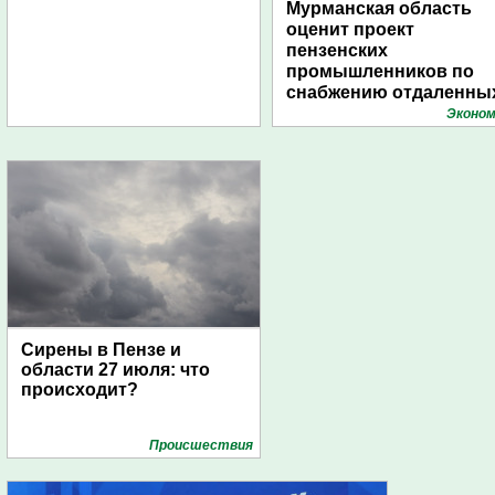
Мурманская область
оценит проект
пензенских
промышленников по
снабжению отдаленны
поселений с помощью
Эконом
дирижаблей
Сирены в Пензе и
области 27 июля: что
происходит?
Проиcшествия