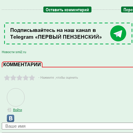
Оставить комментарий
Пере
Новости smi2.ru
КОММЕНТАРИИ
- Нажмите ,чтобы оценить
Войти