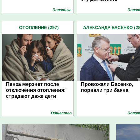
Политика
Полит
ОТОПЛЕНИЕ (297)
АЛЕКСАНДР БАСЕНКО (28
Пенза мерзнет после
Провожали Басенко,
отключения отопления:
порвали три баяна
страдают даже дети
Общество
Полит