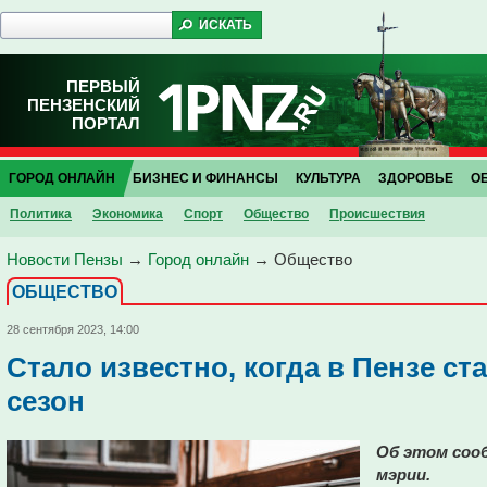
ПЕРВЫЙ
ПЕНЗЕНСКИЙ
ПОРТАЛ
ГОРОД ОНЛАЙН
БИЗНЕС И ФИНАНСЫ
КУЛЬТУРА
ЗДОРОВЬЕ
О
Политика
Экономика
Спорт
Общество
Проиcшествия
Новости Пензы
→
Город онлайн
→
Общество
ОБЩЕСТВО
28 сентября 2023, 14:00
Стало известно, когда в Пензе с
сезон
Об этом сооб
мэрии.