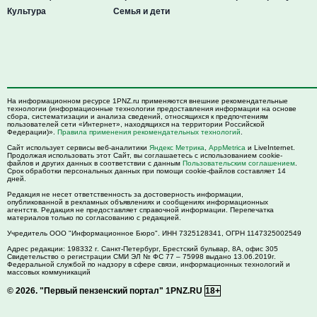
Культура
Семья и дети
На информационном ресурсе 1PNZ.ru применяются внешние рекомендательные
технологии (информационные технологии предоставления информации на основе
сбора, систематизации и анализа сведений, относящихся к предпочтениям
пользователей сети «Интернет», находящихся на территории Российской
Федерации)».
Правила применения рекомендательных технологий
.
Сайт использует сервисы веб-аналитики
Яндекс Метрика
,
AppMetrica
и LiveInternet.
Продолжая использовать этот Сайт, вы соглашаетесь с использованием cookie-
файлов и других данных в соответствии с данным
Пользовательским соглашением
.
Срок обработки персональных данных при помощи cookie-файлов составляет 14
дней.
Редакция не несет ответственность за достоверность информации,
опубликованной в рекламных объявлениях и сообщениях информационных
агентств. Редакция не предоставляет справочной информации. Перепечатка
материалов только по согласованию с редакцией.
Учредитель ООО "Информационное Бюро". ИНН 7325128341, ОГРН 1147325002549
Адрес редакции:
198332
г. Санкт-Петербург,
Брестский бульвар, 8А, офис 305
Свидетельство о регистрации СМИ ЭЛ № ФС 77 – 75998 выдано 13.06.2019г.
Федеральной службой по надзору в сфере связи, информационных технологий и
массовых коммуникаций
© 2026.
"Первый пензенский портал" 1PNZ.RU
18+