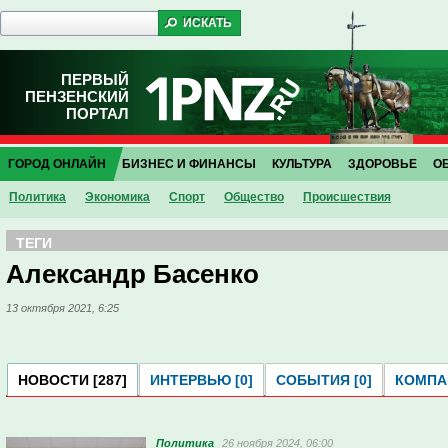
ПЕРВЫЙ
ПЕНЗЕНСКИЙ
ПОРТАЛ
ГОРОД ОНЛАЙН
БИЗНЕС И ФИНАНСЫ
КУЛЬТУРА
ЗДОРОВЬЕ
О
Политика
Экономика
Спорт
Общество
Проиcшествия
ТЕГИ
Александр Басенко
13 октября 2021, 6:25
НОВОСТИ [287]
ИНТЕРВЬЮ [0]
СОБЫТИЯ [0]
КОМПАН
Политика
26 ноября 2024, 06:00