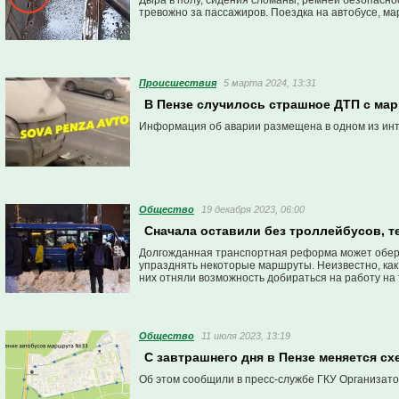
Дыра в полу, сидения сломаны, ремней безопаснос
тревожно за пассажиров. Поездка на автобусе, м
Проиcшествия
5 марта 2024, 13:31
В Пензе случилось страшное ДТП с мар
Информация об аварии размещена в одном из ин
Общество
19 декабря 2023, 06:00
Сначала оставили без троллейбусов, т
Долгожданная транспортная реформа может оберну
упразднять некоторые маршруты. Неизвестно, как
них отняли возможность добираться на работу на 
Общество
11 июля 2023, 13:19
С завтрашнего дня в Пензе меняется с
Об этом сообщили в пресс-службе ГКУ Организато