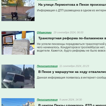
На улице Лермонтова в Пензе произошл
Информация о ДТП размещена в одном из интерн
Общество
19 сентября 2024, 06:00
Транспортная реформа по-балакински в
Не успели пензенцы порадоваться транспортной р
чего начиналось. Кондукторов в троллейбусах нет
водители. Кажется, будто реформы не было вовсе
Проиcшествия
11 сентября 2024, 20:23
В Пензе у маршрутки на ходу отвалилис
Данная информация появилась в интернет-сообщ
Проиcшествия
9 июля 2024, 14:30
В центре Пензы случилось ДТП с марш