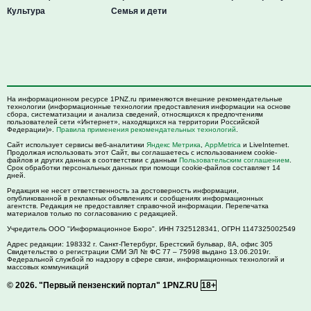
Культура
Семья и дети
На информационном ресурсе 1PNZ.ru применяются внешние рекомендательные
технологии (информационные технологии предоставления информации на основе
сбора, систематизации и анализа сведений, относящихся к предпочтениям
пользователей сети «Интернет», находящихся на территории Российской
Федерации)».
Правила применения рекомендательных технологий
.
Сайт использует сервисы веб-аналитики
Яндекс Метрика
,
AppMetrica
и LiveInternet.
Продолжая использовать этот Сайт, вы соглашаетесь с использованием cookie-
файлов и других данных в соответствии с данным
Пользовательским соглашением
.
Срок обработки персональных данных при помощи cookie-файлов составляет 14
дней.
Редакция не несет ответственность за достоверность информации,
опубликованной в рекламных объявлениях и сообщениях информационных
агентств. Редакция не предоставляет справочной информации. Перепечатка
материалов только по согласованию с редакцией.
Учредитель ООО "Информационное Бюро". ИНН 7325128341, ОГРН 1147325002549
Адрес редакции:
198332
г. Санкт-Петербург,
Брестский бульвар, 8А, офис 305
Свидетельство о регистрации СМИ ЭЛ № ФС 77 – 75998 выдано 13.06.2019г.
Федеральной службой по надзору в сфере связи, информационных технологий и
массовых коммуникаций
© 2026.
"Первый пензенский портал" 1PNZ.RU
18+