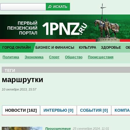
ПЕРВЫЙ
ПЕНЗЕНСКИЙ
ПОРТАЛ
ГОРОД ОНЛАЙН
БИЗНЕС И ФИНАНСЫ
КУЛЬТУРА
ЗДОРОВЬЕ
О
Политика
Экономика
Спорт
Общество
Проиcшествия
ТЕГИ
маршрутки
10 октября 2013, 15:57
НОВОСТИ [162]
ИНТЕРВЬЮ [0]
СОБЫТИЯ [0]
КОМПАН
Проиcшествия
25 сентября 2024, 11:01