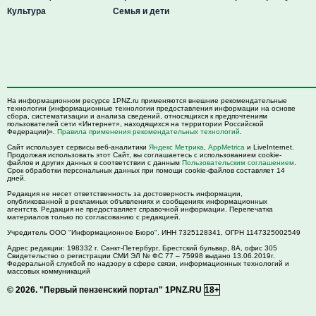
Культура
Семья и дети
На информационном ресурсе 1PNZ.ru применяются внешние рекомендательные
технологии (информационные технологии предоставления информации на основе
сбора, систематизации и анализа сведений, относящихся к предпочтениям
пользователей сети «Интернет», находящихся на территории Российской
Федерации)».
Правила применения рекомендательных технологий
.
Сайт использует сервисы веб-аналитики
Яндекс Метрика
,
AppMetrica
и LiveInternet.
Продолжая использовать этот Сайт, вы соглашаетесь с использованием cookie-
файлов и других данных в соответствии с данным
Пользовательским соглашением
.
Срок обработки персональных данных при помощи cookie-файлов составляет 14
дней.
Редакция не несет ответственность за достоверность информации,
опубликованной в рекламных объявлениях и сообщениях информационных
агентств. Редакция не предоставляет справочной информации. Перепечатка
материалов только по согласованию с редакцией.
Учредитель ООО "Информационное Бюро". ИНН 7325128341, ОГРН 1147325002549
Адрес редакции:
198332
г. Санкт-Петербург,
Брестский бульвар, 8А, офис 305
Свидетельство о регистрации СМИ ЭЛ № ФС 77 – 75998 выдано 13.06.2019г.
Федеральной службой по надзору в сфере связи, информационных технологий и
массовых коммуникаций
© 2026.
"Первый пензенский портал" 1PNZ.RU
18+