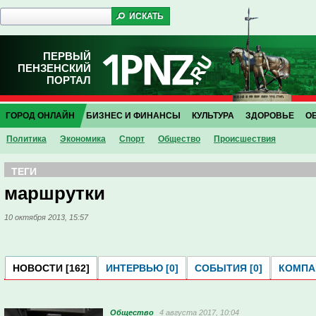
ПЕРВЫЙ
ПЕНЗЕНСКИЙ
ПОРТАЛ
ГОРОД ОНЛАЙН
БИЗНЕС И ФИНАНСЫ
КУЛЬТУРА
ЗДОРОВЬЕ
О
Политика
Экономика
Спорт
Общество
Проиcшествия
ТЕГИ
маршрутки
10 октября 2013, 15:57
НОВОСТИ [162]
ИНТЕРВЬЮ [0]
СОБЫТИЯ [0]
КОМПАН
Общество
4 августа 2017, 10:04