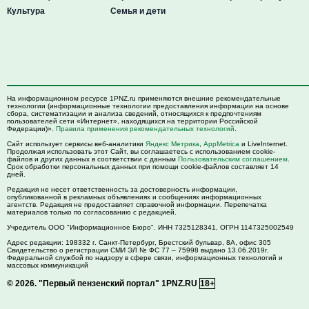
Культура
Семья и дети
На информационном ресурсе 1PNZ.ru применяются внешние рекомендательные
технологии (информационные технологии предоставления информации на основе
сбора, систематизации и анализа сведений, относящихся к предпочтениям
пользователей сети «Интернет», находящихся на территории Российской
Федерации)».
Правила применения рекомендательных технологий
.
Сайт использует сервисы веб-аналитики
Яндекс Метрика
,
AppMetrica
и LiveInternet.
Продолжая использовать этот Сайт, вы соглашаетесь с использованием cookie-
файлов и других данных в соответствии с данным
Пользовательским соглашением
.
Срок обработки персональных данных при помощи cookie-файлов составляет 14
дней.
Редакция не несет ответственность за достоверность информации,
опубликованной в рекламных объявлениях и сообщениях информационных
агентств. Редакция не предоставляет справочной информации. Перепечатка
материалов только по согласованию с редакцией.
Учредитель ООО "Информационное Бюро". ИНН 7325128341, ОГРН 1147325002549
Адрес редакции:
198332
г. Санкт-Петербург,
Брестский бульвар, 8А, офис 305
Свидетельство о регистрации СМИ ЭЛ № ФС 77 – 75998 выдано 13.06.2019г.
Федеральной службой по надзору в сфере связи, информационных технологий и
массовых коммуникаций
© 2026.
"Первый пензенский портал" 1PNZ.RU
18+