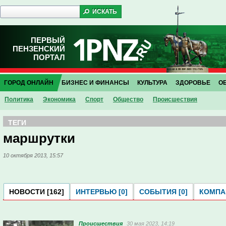
ПЕРВЫЙ
ПЕНЗЕНСКИЙ
ПОРТАЛ
ГОРОД ОНЛАЙН
БИЗНЕС И ФИНАНСЫ
КУЛЬТУРА
ЗДОРОВЬЕ
О
Политика
Экономика
Спорт
Общество
Проиcшествия
ТЕГИ
маршрутки
10 октября 2013, 15:57
НОВОСТИ [162]
ИНТЕРВЬЮ [0]
СОБЫТИЯ [0]
КОМПАН
Проиcшествия
30 мая 2023, 14:19