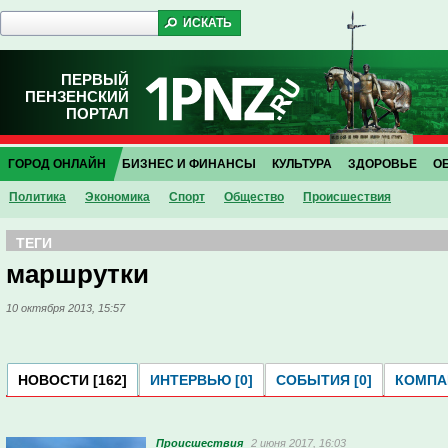
ПЕРВЫЙ
ПЕНЗЕНСКИЙ
ПОРТАЛ
ГОРОД ОНЛАЙН
БИЗНЕС И ФИНАНСЫ
КУЛЬТУРА
ЗДОРОВЬЕ
О
Политика
Экономика
Спорт
Общество
Проиcшествия
ТЕГИ
маршрутки
10 октября 2013, 15:57
НОВОСТИ [162]
ИНТЕРВЬЮ [0]
СОБЫТИЯ [0]
КОМПАН
Проиcшествия
2 июня 2017, 16:03