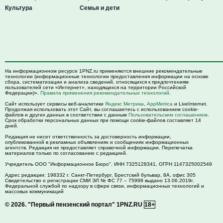
Культура
Семья и дети
На информационном ресурсе 1PNZ.ru применяются внешние рекомендательные
технологии (информационные технологии предоставления информации на основе
сбора, систематизации и анализа сведений, относящихся к предпочтениям
пользователей сети «Интернет», находящихся на территории Российской
Федерации)».
Правила применения рекомендательных технологий
.
Сайт использует сервисы веб-аналитики
Яндекс Метрика
,
AppMetrica
и LiveInternet.
Продолжая использовать этот Сайт, вы соглашаетесь с использованием cookie-
файлов и других данных в соответствии с данным
Пользовательским соглашением
.
Срок обработки персональных данных при помощи cookie-файлов составляет 14
дней.
Редакция не несет ответственность за достоверность информации,
опубликованной в рекламных объявлениях и сообщениях информационных
агентств. Редакция не предоставляет справочной информации. Перепечатка
материалов только по согласованию с редакцией.
Учредитель ООО "Информационное Бюро". ИНН 7325128341, ОГРН 1147325002549
Адрес редакции:
198332
г. Санкт-Петербург,
Брестский бульвар, 8А, офис 305
Свидетельство о регистрации СМИ ЭЛ № ФС 77 – 75998 выдано 13.06.2019г.
Федеральной службой по надзору в сфере связи, информационных технологий и
массовых коммуникаций
© 2026.
"Первый пензенский портал" 1PNZ.RU
18+