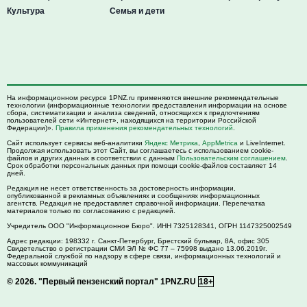
Культура
Семья и дети
На информационном ресурсе 1PNZ.ru применяются внешние рекомендательные
технологии (информационные технологии предоставления информации на основе
сбора, систематизации и анализа сведений, относящихся к предпочтениям
пользователей сети «Интернет», находящихся на территории Российской
Федерации)».
Правила применения рекомендательных технологий
.
Сайт использует сервисы веб-аналитики
Яндекс Метрика
,
AppMetrica
и LiveInternet.
Продолжая использовать этот Сайт, вы соглашаетесь с использованием cookie-
файлов и других данных в соответствии с данным
Пользовательским соглашением
.
Срок обработки персональных данных при помощи cookie-файлов составляет 14
дней.
Редакция не несет ответственность за достоверность информации,
опубликованной в рекламных объявлениях и сообщениях информационных
агентств. Редакция не предоставляет справочной информации. Перепечатка
материалов только по согласованию с редакцией.
Учредитель ООО "Информационное Бюро". ИНН 7325128341, ОГРН 1147325002549
Адрес редакции:
198332
г. Санкт-Петербург,
Брестский бульвар, 8А, офис 305
Свидетельство о регистрации СМИ ЭЛ № ФС 77 – 75998 выдано 13.06.2019г.
Федеральной службой по надзору в сфере связи, информационных технологий и
массовых коммуникаций
© 2026.
"Первый пензенский портал" 1PNZ.RU
18+