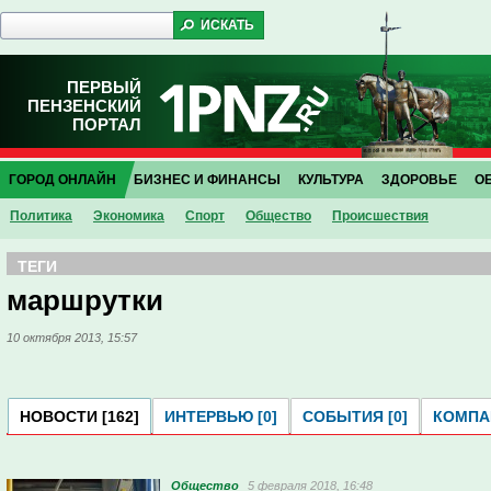
ПЕРВЫЙ
ПЕНЗЕНСКИЙ
ПОРТАЛ
ГОРОД ОНЛАЙН
БИЗНЕС И ФИНАНСЫ
КУЛЬТУРА
ЗДОРОВЬЕ
О
Политика
Экономика
Спорт
Общество
Проиcшествия
ТЕГИ
маршрутки
10 октября 2013, 15:57
НОВОСТИ [162]
ИНТЕРВЬЮ [0]
СОБЫТИЯ [0]
КОМПАН
Общество
5 февраля 2018, 16:48