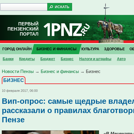
ПЕРВЫЙ
ПЕНЗЕНСКИЙ
ПОРТАЛ
ГОРОД ОНЛАЙН
БИЗНЕС И ФИНАНСЫ
КУЛЬТУРА
ЗДОРОВЬЕ
О
Банки
Кредиты
Бюджет
Бизнес
Налоги и штрафы
Авто
Новости Пензы
→
Бизнес и финансы
→
Бизнес
БИЗНЕС
10 февраля 2017, 06:00
Вип-опрос: самые щедрые владе
рассказали о правилах благотвор
Пензе
«В Меценаты 