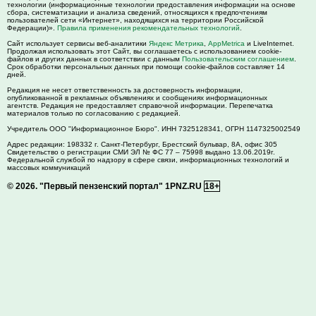
технологии (информационные технологии предоставления информации на основе
сбора, систематизации и анализа сведений, относящихся к предпочтениям
пользователей сети «Интернет», находящихся на территории Российской
Федерации)».
Правила применения рекомендательных технологий
.
Сайт использует сервисы веб-аналитики
Яндекс Метрика
,
AppMetrica
и LiveInternet.
Продолжая использовать этот Сайт, вы соглашаетесь с использованием cookie-
файлов и других данных в соответствии с данным
Пользовательским соглашением
.
Срок обработки персональных данных при помощи cookie-файлов составляет 14
дней.
Редакция не несет ответственность за достоверность информации,
опубликованной в рекламных объявлениях и сообщениях информационных
агентств. Редакция не предоставляет справочной информации. Перепечатка
материалов только по согласованию с редакцией.
Учредитель ООО "Информационное Бюро". ИНН 7325128341, ОГРН 1147325002549
Адрес редакции:
198332
г. Санкт-Петербург,
Брестский бульвар, 8А, офис 305
Свидетельство о регистрации СМИ ЭЛ № ФС 77 – 75998 выдано 13.06.2019г.
Федеральной службой по надзору в сфере связи, информационных технологий и
массовых коммуникаций
© 2026.
"Первый пензенский портал" 1PNZ.RU
18+