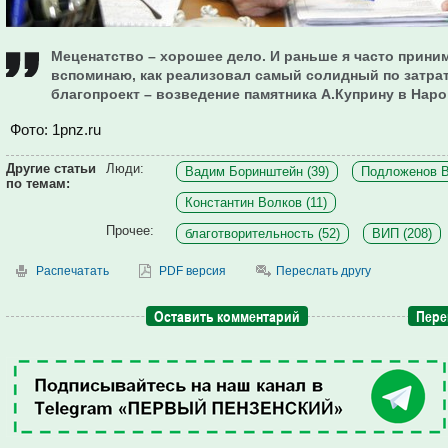
Меценатство – хорошее дело. И раньше я часто принима
вспоминаю, как реализовал самый солидный по затра
благопроект – возведение памятника А.Куприну в Наро
Фото: 1pnz.ru
Другие статьи
Люди:
Вадим Боринштейн (39)
Подложенов В
по темам:
Константин Волков (11)
Прочее:
благотворительность (52)
ВИП (208)
Распечатать
PDF версия
Переслать другу
Оставить комментарий
Пере