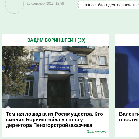
10 февраля 2017, 12:58
Главное, благодеятельничать е 
ВАДИМ БОРИНШТЕЙН (39)
Темная лошадка из Росимущества. Кто
Валенти
сменил Боринштейна на посту
прости
директора Пензгорстройзаказчика
Экономика