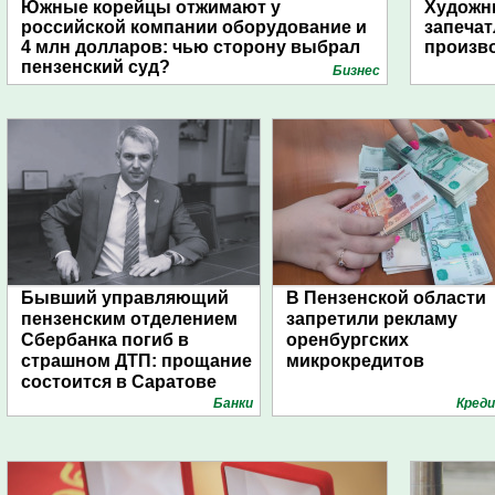
Южные корейцы отжимают у
Художни
российской компании оборудование и
запечат
4 млн долларов: чью сторону выбрал
произво
пензенский суд?
Бизнес
Бывший управляющий
В Пензенской области
пензенским отделением
запретили рекламу
Сбербанка погиб в
оренбургских
страшном ДТП: прощание
микрокредитов
состоится в Саратове
Банки
Кред