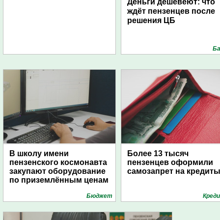
Деньги дешевеют: что
ждёт пензенцев после
решения ЦБ
Ба
В школу имени
Более 13 тысяч
пензенского космонавта
пензенцев оформили
закупают оборудование
самозапрет на кредит
по приземлённым ценам
Бюджет
Кред