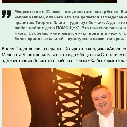
Меценатство в 21 веке – это, простите, анахрЕнизм. В
непониманием, для чего это все делается. Определени
нравится. Творить благо – удел рук божьих. А до него
любое доброе дело ПОМОЩЬЮ. Это по-человечески и п
много. Особенно мне нравится участвовать в чем-то, 
более привлекательной – культурные парки, галереи.
Вадим Подложенов, генеральный директор холдинга «Авалон».
Мецената Благотворительного фонда «Меценаты Столетия» (200
администрации Ленинского района г. Пензы «За бескорыстие» № 