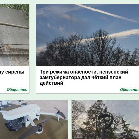
му сирены
Три режима опасности: пензенский
замгубернатора дал чёткий план
действий
Общество
Обществ