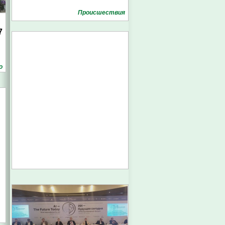
Проиcшествия
7
о