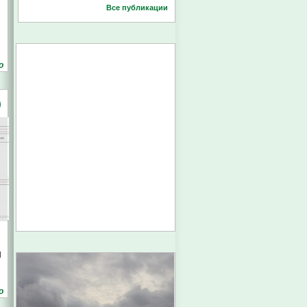
Все публикации
о
)
и
о