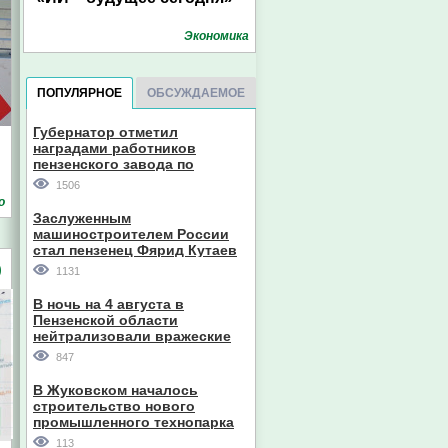
Экономика
ПОПУЛЯРНОЕ
ОБСУЖДАЕМОЕ
Губернатор отметил
наградами работников
пензенского завода по
производству станков
1506
о
Заслуженным
машиностроителем России
стал пензенец Фярид Кутаев
)
1131
В ночь на 4 августа в
Пензенской области
нейтрализовали вражеские
дроны
847
В Жуковском началось
строительство нового
промышленного технопарка
113