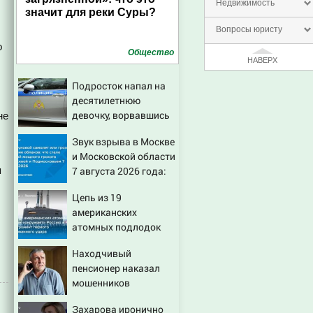
Недвижимость
значит для реки Суры?
Вопросы юристу
о
Общество
НАВЕРХ
.
Подросток напал на
десятилетнюю
девочку, ворвавшись
не
в квартиру
Звук взрыва в Москве
и Московской области
я
7 августа 2026 года:
Причины, источник,
Цепь из 19
откуда был громкий
американских
хлопок
атомных подлодок
«окружает» Россию и
Находчивый
Китай: это инструмент
пенсионер наказал
первого
мошенников
массированного
изощренным
удара
Захарова иронично
способом