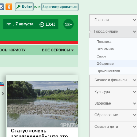
или
Войти
Зарегистрироваться
Главная
пт
, 7 августа
18+
13
:
43
Город онлайн
Политика
Экономика
ОСЫ ЮРИСТУ
ВСЕ СЕРВИСЫ
Спорт
Общество
Проиcшествия
Бизнес и финансы
ова
Культура
0
Здоровье
Образование
Семья и дети
Статус «очень
загрязненной»: что это