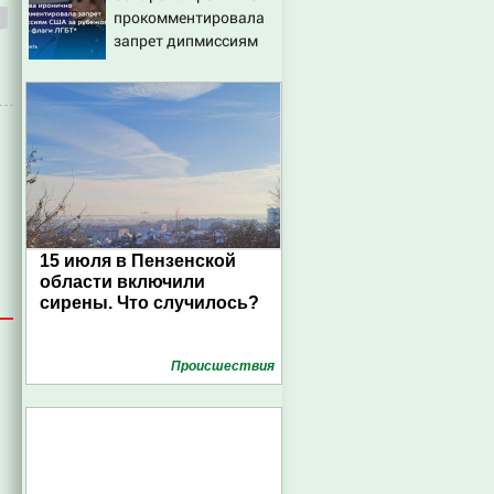
прокомментировала
запрет дипмиссиям
США за рубежом
вешать флаги ЛГБТ*
15 июля в Пензенской
области включили
сирены. Что случилось?
Проиcшествия