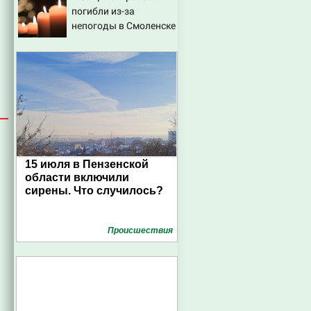
погибли из-за
склады Wildberries,
непогоды в Смоленске
состояние
пострадавших
15 июля в Пензенской
области включили
сирены. Что случилось?
Проиcшествия