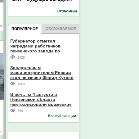
Экономика
о
ПОПУЛЯРНОЕ
ОБСУЖДАЕМОЕ
Губернатор отметил
наградами работников
)
пензенского завода по
производству станков
1429
Заслуженным
машиностроителем России
стал пензенец Фярид Кутаев
1069
В ночь на 4 августа в
Пензенской области
нейтрализовали вражеские
дроны
769
Все публикации
я