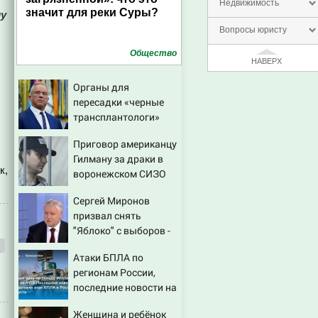
Недвижимость
значит для реки Суры?
лу
Вопросы юристу
Общество
НАВЕРХ
Органы для
пересадки «черные
трансплантологи»
извлекали у еще
Приговор американцу
живых пациентов
Гилману за драки в
к,
воронежском СИЗО
потребовали
Сергей Миронов
ужесточить - Новости
призвал снять
на Вести.ru
"Яблоко" с выборов -
Новости на Вести.ru
Атаки БПЛА по
регионам России,
последние новости на
7 августа 2026:
Женщина и ребёнок
последствия, атаки на