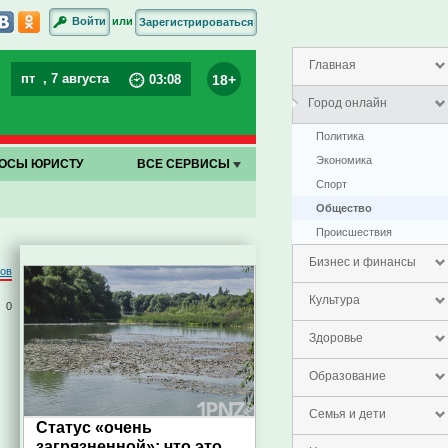
или
Войти
Зарегистрироваться
Главная
пт
, 7 августа
18+
03
:
08
Город онлайн
Политика
Экономика
ОСЫ ЮРИСТУ
ВСЕ СЕРВИСЫ
Спорт
Общество
Проиcшествия
Бизнес и финансы
ров
Культура
0
Здоровье
Образование
Семья и дети
Статус «очень
загрязненной»: что это