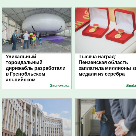
Уникальный
Тысяча наград:
тороидальный
Пензенская область
дирижабль разработали
заплатила миллионы з
в Гренобльском
медали из серебра
альпийском
университете
Экономика
Бюд