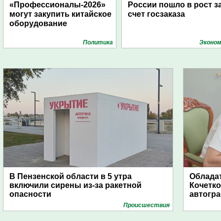
«Профессионалы-2026»
России пошло в рост з
могут закупить китайское
счет госзаказа
оборудование
Политика
Эконом
В Пензенской области в 5 утра
Обладат
включили сирены из-за ракетной
Кочетко
опасности
автогр
Проиcшествия