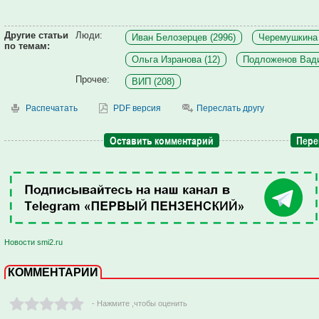
Другие статьи
Люди:
Иван Белозерцев (2996)
Черемушкина 
по темам:
Ольга Изранова (12)
Подложенов Вади
Прочее:
ВИП (208)
Распечатать
PDF версия
Переслать другу
Оставить комментарий
Пере
Новости smi2.ru
КОММЕНТАРИИ
- Нажмите ,чтобы оценить