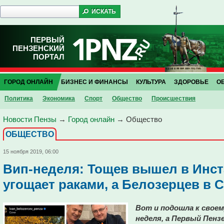
ПЕРВЫЙ
ПЕНЗЕНСКИЙ
ПОРТАЛ
ГОРОД ОНЛАЙН
БИЗНЕС И ФИНАНСЫ
КУЛЬТУРА
ЗДОРОВЬЕ
О
Политика
Экономика
Спорт
Общество
Проиcшествия
Новости Пензы
→
Город онлайн
→
Общество
ОБЩЕСТВО
15 ноября 2019, 06:00
Вип-неделя: Тощев вышел в Инс
угощает раками, а Белозерцев в 
Вот и подошла к своем
неделя, а Первый Пенз