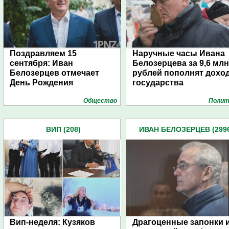
Поздравляем 15
Наручные часы Ивана
сентября: Иван
Белозерцева за 9,6 млн
Белозерцев отмечает
рублей пополнят дохо
День Рождения
государства
Общество
Полит
ВИП (208)
ИВАН БЕЛОЗЕРЦЕВ (299
Вип-неделя: Кузяков
Драгоценные запонки 