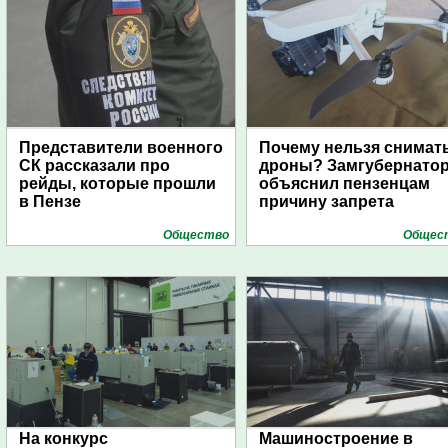
Представители военного
Почему нельзя снимат
СК рассказали про
дроны? Замгубернато
рейды, которые прошли
объяснил пензенцам
в Пензе
причину запрета
Общество
Общес
На конкурс
Машиностроение в