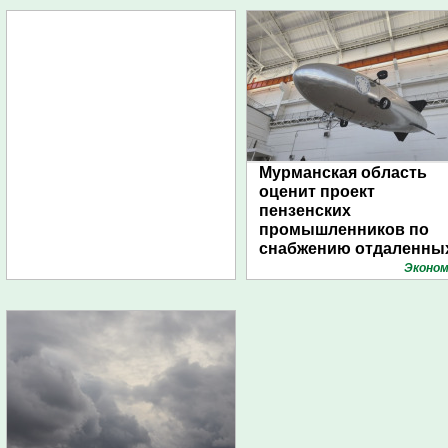
Мурманская область
оценит проект
пензенских
промышленников по
снабжению отдаленны
поселений с помощью
Эконом
дирижаблей