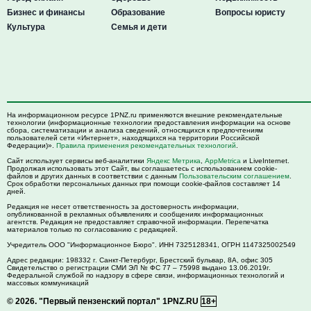
Бизнес и финансы
Образование
Вопросы юристу
Культура
Семья и дети
На информационном ресурсе 1PNZ.ru применяются внешние рекомендательные
технологии (информационные технологии предоставления информации на основе
сбора, систематизации и анализа сведений, относящихся к предпочтениям
пользователей сети «Интернет», находящихся на территории Российской
Федерации)».
Правила применения рекомендательных технологий
.
Сайт использует сервисы веб-аналитики
Яндекс Метрика
,
AppMetrica
и LiveInternet.
Продолжая использовать этот Сайт, вы соглашаетесь с использованием cookie-
файлов и других данных в соответствии с данным
Пользовательским соглашением
.
Срок обработки персональных данных при помощи cookie-файлов составляет 14
дней.
Редакция не несет ответственность за достоверность информации,
опубликованной в рекламных объявлениях и сообщениях информационных
агентств. Редакция не предоставляет справочной информации. Перепечатка
материалов только по согласованию с редакцией.
Учредитель ООО "Информационное Бюро". ИНН 7325128341, ОГРН 1147325002549
Адрес редакции:
198332
г. Санкт-Петербург,
Брестский бульвар, 8А, офис 305
Свидетельство о регистрации СМИ ЭЛ № ФС 77 – 75998 выдано 13.06.2019г.
Федеральной службой по надзору в сфере связи, информационных технологий и
массовых коммуникаций
© 2026.
"Первый пензенский портал" 1PNZ.RU
18+