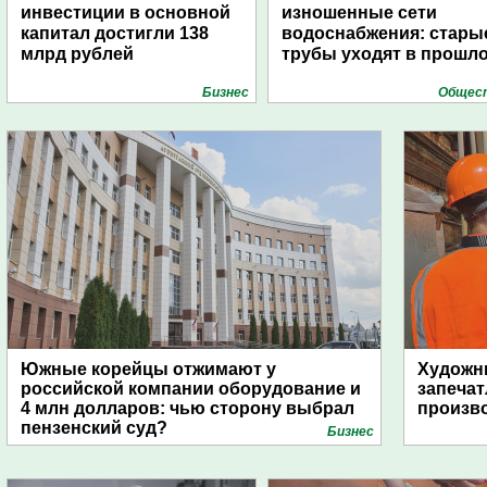
инвестиции в основной
изношенные сети
капитал достигли 138
водоснабжения: стары
млрд рублей
трубы уходят в прошл
Бизнес
Общес
Южные корейцы отжимают у
Художни
российской компании оборудование и
запечат
4 млн долларов: чью сторону выбрал
произво
пензенский суд?
Бизнес