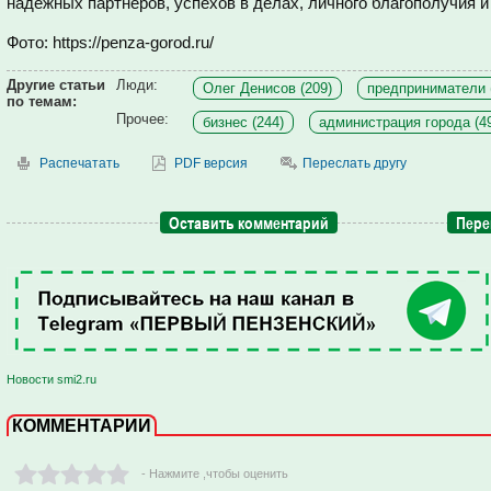
надежных партнеров, успехов в делах, личного благополучия и
Фото: https://penza-gorod.ru/
Другие статьи
Люди:
Олег Денисов (209)
предприниматели 
по темам:
Прочее:
бизнес (244)
администрация города (4
Распечатать
PDF версия
Переслать другу
Оставить комментарий
Пере
Новости smi2.ru
КОММЕНТАРИИ
- Нажмите ,чтобы оценить