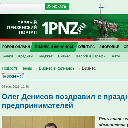
ПЕРВЫЙ
ПЕНЗЕНСКИЙ
ПОРТАЛ
ГОРОД ОНЛАЙН
БИЗНЕС И ФИНАНСЫ
КУЛЬТУРА
ЗДОРОВЬЕ
О
Банки
Кредиты
Бюджет
Бизнес
Налоги и штрафы
Авто
Новости Пензы
→
Бизнес и финансы
→
Бизнес
БИЗНЕС
26 мая 2025, 12:30
Олег Денисов поздравил с празд
предпринимателей
Речь главы г
администрац