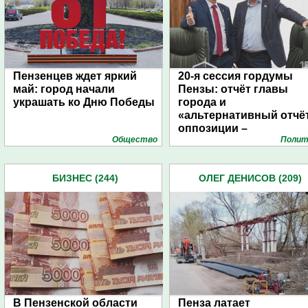
Пензенцев ждет яркий
20-я сессия гордумы
май: город начали
Пензы: отчёт главы
украшать ко Дню Победы
города и
«альтернативный отчё
оппозиции –
Общество
Полит
фоторепортаж
БИЗНЕС (244)
ОЛЕГ ДЕНИСОВ (209)
В Пензенской области
Пенза латает