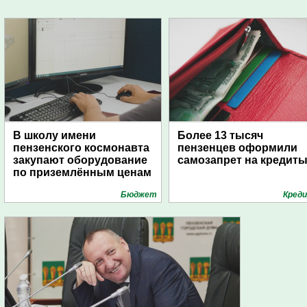
В школу имени
Более 13 тысяч
пензенского космонавта
пензенцев оформили
закупают оборудование
самозапрет на кредит
по приземлённым ценам
Бюджет
Кред