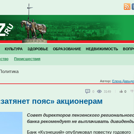
КУЛЬТУРА
ЗДОРОВЬЕ
ОБРАЗОВАНИЕ
НЕДВИЖИМОСТЬ
ВОПР
ство
Проиcшествия
Политика
Автор:
Елена Давыдо
0
3149
0
«затянет пояс» акционерам
Совет директоров пензенского региональног
банка рекомендует не выплачивать дивиденд
Банк «Кузнецкий» опубликовал повестку годового