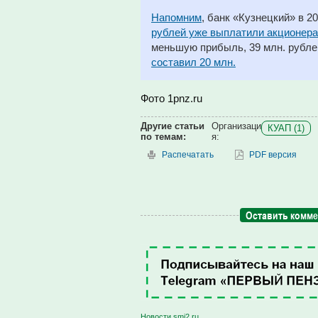
Напомним
, банк «Кузнецкий» в 2
рублей уже выплатили акционерам
меньшую прибыль, 39 млн. рубле
составил 20 млн.
Фото 1pnz.ru
Другие статьи
Организаци
КУАП (1)
по темам:
я:
Распечатать
PDF версия
Оставить комм
Новости smi2.ru