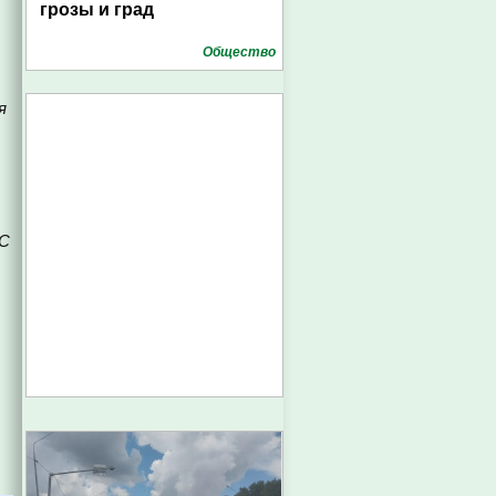
грозы и град
Общество
я
 С