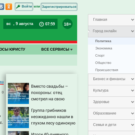
или
Войти
Зарегистрироваться
Главная
вс
, 9 августа
18+
07
:
59
Город онлайн
Политика
Экономика
ОСЫ ЮРИСТУ
ВСЕ СЕРВИСЫ
Спорт
Общество
Проиcшествия
Бизнес и финансы
ва
Вместо свадьбы –
Культура
похороны: отец
0
смотрел на свою
Здоровье
мертвую 16-летнюю
Группа грибников
дочь и не мог
Образование
о
неожиданно нашли в
сдержать слезы
ы.
глухом лесу одинокую
Семья и дети
испуганную
Итоги 40-дневного