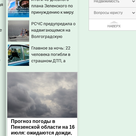
маленькую девочку с
Недвижимость
ая
плана Зеленского по
игрушкой
принуждению к миру:
Вопросы юристу
как ответила Россия,
РСЧС предупредила о
полный разбор
НАВЕРХ
надвигающемся на
е
провала операции
Волгоградскую
Украины от военкора
область шторме
Коца
Главное за ночь: 22
человека погибли в
е
страшном ДТП, а
россияне жалуются на
отдых в Турции
Прогноз погоды в
Пензенской области на 16
июля: ожидаются дожди,