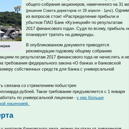
общего собрания акционеров, намеченного на 31 м
. Одним
(решение Совета директоров от 28 апреля - 1pnz)
из вопросов стоит «Распределение прибыли и
убытков ПАО Банк «Кузнецкий» по результатам
2017 финансового года». Судя по всему, прибыль н
планируют тратить на дивиденды.
В опубликованном документе приводятся
онерам
рекомендации годовому общему собранию
акциям по результатам 2017 финансового года не начислять и н
а требования федерального закона «О банках и банковской
азмеру собственных средств для банка с универсальной
ь связана со стремлением побыстрее
иллиарда рублей. Такое требование предъявляется с 1 января
 работать по универсальной лицензии -
у них больше
вой лицензией.
ерта
у знатоков банковского дела, можно ли отказ от дивидендов