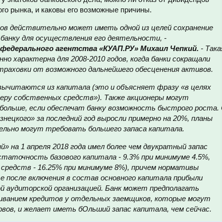
го рынка, и каковы его возможные причины.
ов действительно может иметь одной из целей сохранение
банку для осуществления его деятельности, -
федерального агентства «КУАП.РУ» Михаил Чепкий.
- Така
но характерна для 2008-2010 годов, когда банки сокращали
траховки от возможного дальнейшего обесценения активов.
 вычитаются из капитала (это и объясняет фразу «в целях
меру собственных средств»). Также акционеры могут
ольше, если обеспечат банку возможность быстрого роста.
знецкого
»
за последний год выросли примерно на 20%, планы
льно могут требовать большего запаса капитала.
ий
»
на 1 апреля 2018 года имел более чем двукратный запас
таточность базового капитала - 9.3% при минимуме 4.5%,
редств - 16.25% при минимуме 8%), причем нормативы
е после включения в состав основного капитала прибыли
ой аудиторской организацией. Банк может предполагать
иванием кредитов у отдельных заемщиков, которые могут
вов, и желает иметь бОльший запас капитала, чем сейчас.