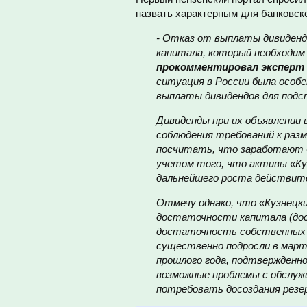
назвать характерным для банковско
- Отказ от выплаты дивиденд
капитала, который необходим 
прокомментировал эксперт 
ситуация в России была особен
выплаты дивидендов для подс
Дивиденды при их объявлении
соблюдения требований к раз
посчитать, что заработают б
учетом того, что активы
«
Ку
дальнейшего роста действите
Отмечу однако, что
«
Кузнецк
достаточности капитала (дос
достаточность собственных с
существенно подросли в март
прошлого года, подтвержденн
возможные проблемы с обслуж
потребовать досоздания резер