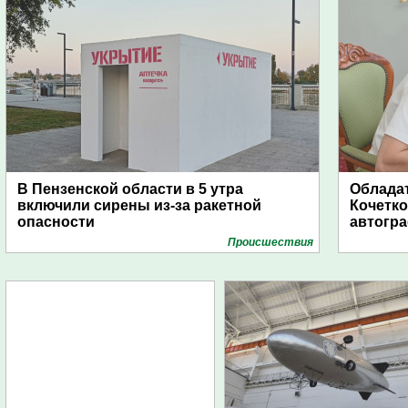
В Пензенской области в 5 утра
Обладат
включили сирены из-за ракетной
Кочетко
опасности
автогр
Проиcшествия