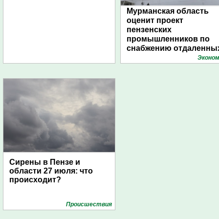
Мурманская область
оценит проект
пензенских
промышленников по
снабжению отдаленны
поселений с помощью
Эконом
дирижаблей
Сирены в Пензе и
области 27 июля: что
происходит?
Проиcшествия