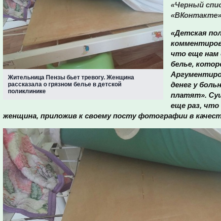
«Черный спис
«ВКонтакте»
«Детская пол
комментирова
что еще нам
белье, котор
Аргументиро
Жительница Пензы бьет тревогу. Женщина
денег у боль
рассказала о грязном белье в детской
поликлинике
платят». Су
еще раз, что
женщина, приложив к своему посту фотографии в качес