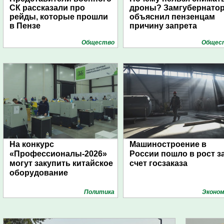
СК рассказали про
дроны? Замгубернато
рейды, которые прошли
объяснил пензенцам
в Пензе
причину запрета
Общество
Общес
На конкурс
Машиностроение в
«Профессионалы-2026»
России пошло в рост з
могут закупить китайское
счет госзаказа
оборудование
Политика
Эконом