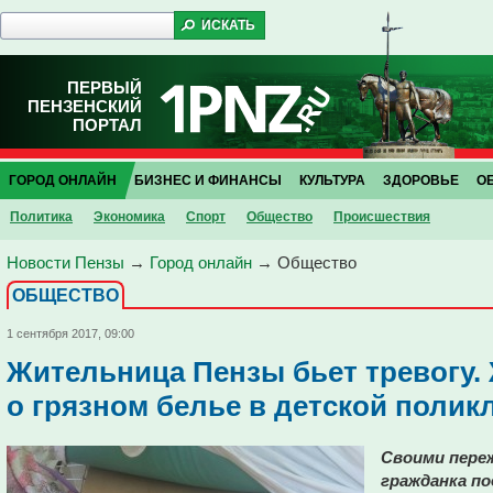
ПЕРВЫЙ
ПЕНЗЕНСКИЙ
ПОРТАЛ
ГОРОД ОНЛАЙН
БИЗНЕС И ФИНАНСЫ
КУЛЬТУРА
ЗДОРОВЬЕ
О
Политика
Экономика
Спорт
Общество
Проиcшествия
Новости Пензы
→
Город онлайн
→
Общество
ОБЩЕСТВО
1 сентября 2017, 09:00
Жительница Пензы бьет тревогу.
о грязном белье в детской полик
Своими пере
гражданка по