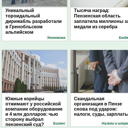
Уникальный
Тысяча наград:
тороидальный
Пензенская область
дирижабль разработали
заплатила миллионы з
в Гренобльском
медали из серебра
альпийском
университете
Экономика
Бюд
Южные корейцы
Скандальная
отжимают у российской
организация в Пензе
компании оборудование
снова под ударом:
и 4 млн долларов: чью
налоги, суды, зарплат
сторону выбрал
Бизнес
Налоги и штр
пензенский суд?