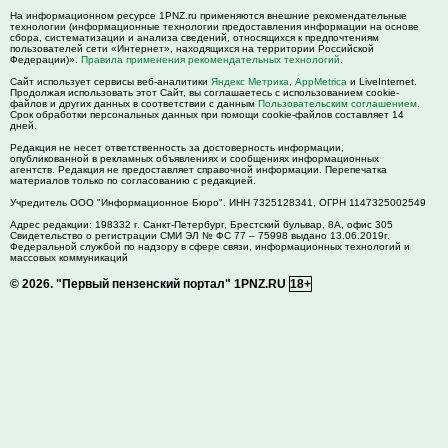
На информационном ресурсе 1PNZ.ru применяются внешние рекомендательные
технологии (информационные технологии предоставления информации на основе
сбора, систематизации и анализа сведений, относящихся к предпочтениям
пользователей сети «Интернет», находящихся на территории Российской
Федерации)».
Правила применения рекомендательных технологий
.
Сайт использует сервисы веб-аналитики
Яндекс Метрика
,
AppMetrica
и LiveInternet.
Продолжая использовать этот Сайт, вы соглашаетесь с использованием cookie-
файлов и других данных в соответствии с данным
Пользовательским соглашением
.
Срок обработки персональных данных при помощи cookie-файлов составляет 14
дней.
Редакция не несет ответственность за достоверность информации,
опубликованной в рекламных объявлениях и сообщениях информационных
агентств. Редакция не предоставляет справочной информации. Перепечатка
материалов только по согласованию с редакцией.
Учредитель ООО "Информационное Бюро". ИНН 7325128341, ОГРН 1147325002549
Адрес редакции:
198332
г. Санкт-Петербург,
Брестский бульвар, 8А, офис 305
Свидетельство о регистрации СМИ ЭЛ № ФС 77 – 75998 выдано 13.06.2019г.
Федеральной службой по надзору в сфере связи, информационных технологий и
массовых коммуникаций
© 2026.
"Первый пензенский портал" 1PNZ.RU
18+