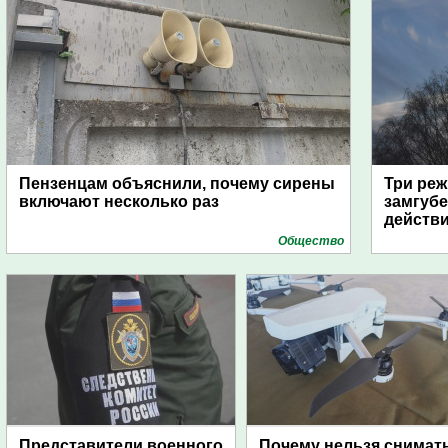
Пензенцам объяснили, почему сирены
Три реж
включают несколько раз
замгубе
действ
Общество
Представители военного
Почему нельзя снимат