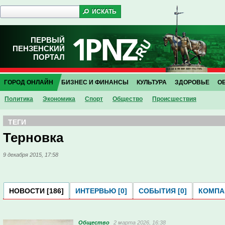
ПЕРВЫЙ
ПЕНЗЕНСКИЙ
ПОРТАЛ
ГОРОД ОНЛАЙН
БИЗНЕС И ФИНАНСЫ
КУЛЬТУРА
ЗДОРОВЬЕ
О
Политика
Экономика
Спорт
Общество
Проиcшествия
ТЕГИ
Терновка
9 декабря 2015, 17:58
НОВОСТИ [186]
ИНТЕРВЬЮ [0]
СОБЫТИЯ [0]
КОМПАН
Общество
2 марта 2026, 16:38