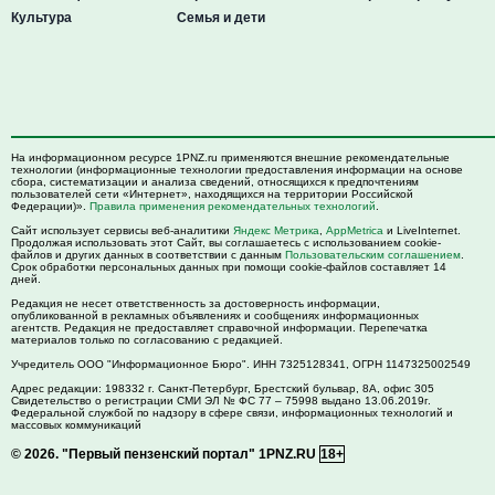
Культура
Семья и дети
На информационном ресурсе 1PNZ.ru применяются внешние рекомендательные
технологии (информационные технологии предоставления информации на основе
сбора, систематизации и анализа сведений, относящихся к предпочтениям
пользователей сети «Интернет», находящихся на территории Российской
Федерации)».
Правила применения рекомендательных технологий
.
Сайт использует сервисы веб-аналитики
Яндекс Метрика
,
AppMetrica
и LiveInternet.
Продолжая использовать этот Сайт, вы соглашаетесь с использованием cookie-
файлов и других данных в соответствии с данным
Пользовательским соглашением
.
Срок обработки персональных данных при помощи cookie-файлов составляет 14
дней.
Редакция не несет ответственность за достоверность информации,
опубликованной в рекламных объявлениях и сообщениях информационных
агентств. Редакция не предоставляет справочной информации. Перепечатка
материалов только по согласованию с редакцией.
Учредитель ООО "Информационное Бюро". ИНН 7325128341, ОГРН 1147325002549
Адрес редакции:
198332
г. Санкт-Петербург,
Брестский бульвар, 8А, офис 305
Свидетельство о регистрации СМИ ЭЛ № ФС 77 – 75998 выдано 13.06.2019г.
Федеральной службой по надзору в сфере связи, информационных технологий и
массовых коммуникаций
© 2026.
"Первый пензенский портал" 1PNZ.RU
18+