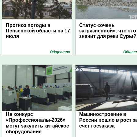
Прогноз погоды в
Статус «очень
Пензенской области на 17
загрязненной»: что это
июля
значит для реки Суры?
Общество
Общес
На конкурс
Машиностроение в
«Профессионалы-2026»
России пошло в рост з
могут закупить китайское
счет госзаказа
оборудование