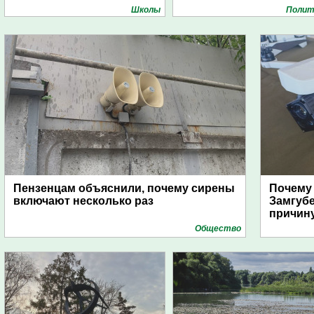
Школы
Полит
Пензенцам объяснили, почему сирены
Почему
включают несколько раз
Замгуб
причину
Общество