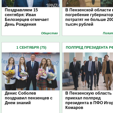
Поздравляем 15
В Пензенской области 
сентября: Иван
погребение губернато
Белозерцев отмечает
потратят не больше 20
День Рождения
тысяч рублей
Общество
Полит
1 СЕНТЯБРЯ (75)
ПОЛПРЕД ПРЕЗИДЕНТА Р
ПФО (23)
Денис Соболев
В Пензенскую область
поздравил пензенцев с
приехал полпред
Днем знаний
президента в ПФО Иго
Комаров