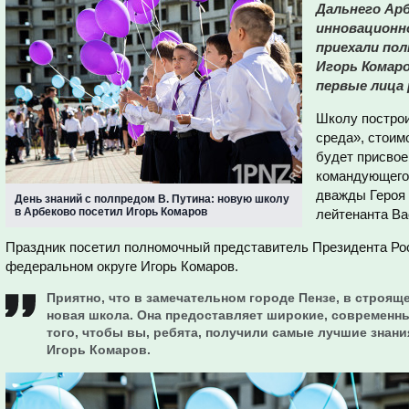
Дальнего Ар
инновационн
приехали пол
Игорь Комаро
первые лица 
Школу построи
среда», стоимо
будет присвое
командующего
дважды Героя 
День знаний с полпредом В. Путина: новую школу
в Арбеково посетил Игорь Комаров
лейтенанта Ва
Праздник посетил полномочный представитель Президента Ро
федеральном округе Игорь Комаров.
Приятно, что в замечательном городе Пензе, в строя
новая школа. Она предоставляет широкие, современн
того, чтобы вы, ребята, получили самые лучшие знани
Игорь Комаров.