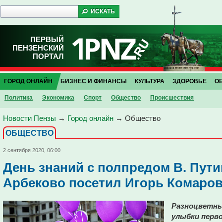
ПЕРВЫЙ
ПЕНЗЕНСКИЙ
ПОРТАЛ
ГОРОД ОНЛАЙН
БИЗНЕС И ФИНАНСЫ
КУЛЬТУРА
ЗДОРОВЬЕ
О
Политика
Экономика
Спорт
Общество
Проиcшествия
Новости Пензы
→
Город онлайн
→
Общество
ОБЩЕСТВО
2 сентября 2020, 06:00
День знаний с полпредом В. Пути
Арбеково посетил Игорь Комаро
Разноцветны
улыбки перво