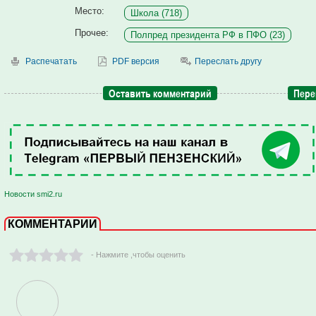
Место:
Школа (718)
Прочее:
Полпред президента РФ в ПФО (23)
Распечатать
PDF версия
Переслать другу
Оставить комментарий
Пере
Новости smi2.ru
КОММЕНТАРИИ
- Нажмите ,чтобы оценить