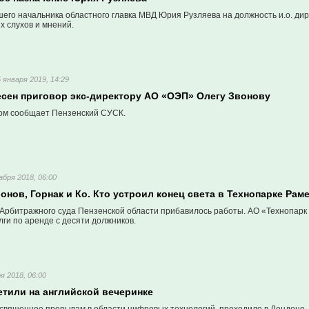
его начальника областного главка МВД Юрия Рузляева на должность и.о. ди
х слухов и мнений.
5 января 2019, 14:29
есен приговор экс-директору АО «ОЭП» Олегу Звонову
ом сообщает Пензенский СУСК.
абря 2018, 06:00
онов, Горнак и Ко. Кто устроил конец света в Технопарке Рам
 Арбитражного суда Пензенской области прибавилось работы. АО «Технопарк
ги по аренде с десяти должников.
я 2018, 06:00
етили на английской вечеринке