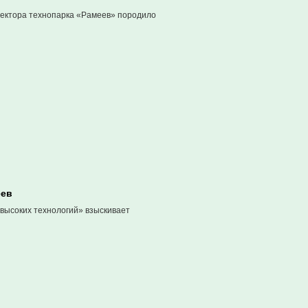
ректора технопарка «Рамеев» породило
еев
 высоких технологий» взыскивает