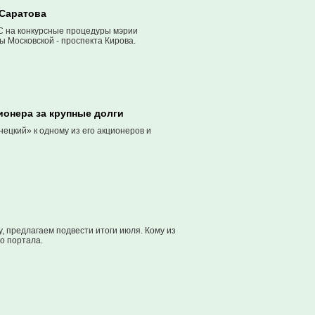
 Саратова
АС на конкурсные процедуры мэрии
 Московской - проспекта Кирова.
ионера за крупные долги
ецкий» к одному из его акционеров и
, предлагаем подвести итоги июля. Кому из
о портала.