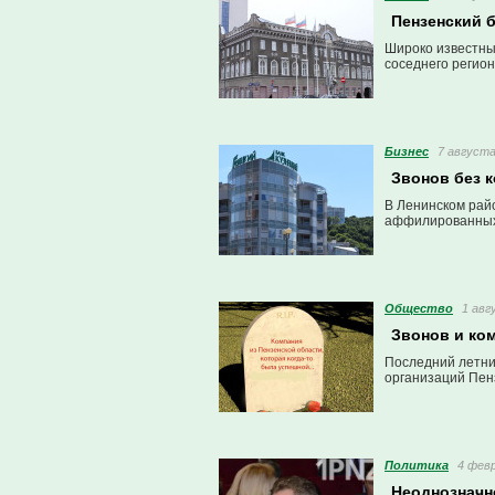
Пензенский 
Широко известны
соседнего регион
Бизнес
7 августа
Звонов без к
В Ленинском райо
аффилированных 
Общество
1 авг
Звонов и ком
Последний летний
организаций Пенз
Политика
4 февр
Неоднозначн