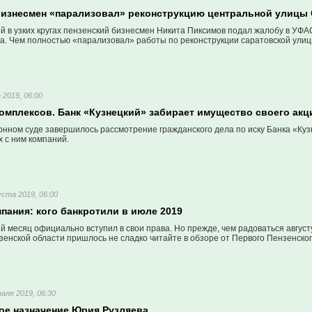
бизнесмен «парализовал» реконструкцию центральной улицы
й в узких кругах пензенский бизнесмен Никита Пиксимов подал жалобу в УФ
а. Чем полностью «парализовал» работы по реконструкции саратовской улицы
 2019, 06:00
омплексов. Банк «Кузнецкий» забирает имущество своего акц
нном суде завершилось рассмотрение гражданского дела по иску Банка «Кузн
с ним компаний.
уста 2019, 06:00
пания: кого банкротили в июле 2019
 месяц официально вступил в свои права. Но прежде, чем радоваться августу
енской области пришлось не сладко читайте в обзоре от Первого Пензенског
аля 2019, 06:30
ое назначение Юрия Рузляева