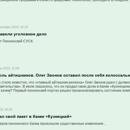
священное прорывам в области цифровых технологий, проходило в Лондоне.
нтября 2018, 16:24
завели уголовное дело
т Пензенский СУСК.
а 2018, 11:00
оль айтишников. Олег Звонов оставил после себя колоссаль
а стало известно, что «главный айтишник региона» Олег Звонов ушел с долж
вительства». В июле оказалось, что он продал свою долю в банке «Кузнецко
но зачем? Первый пензенский портал решил проанализировать состояние комп
ось найти, мягко говоря, шокирует…
8, 06:00
л свой пакет в банке «Кузнецкий»
неров пензенского банка произошли существенные изменения...