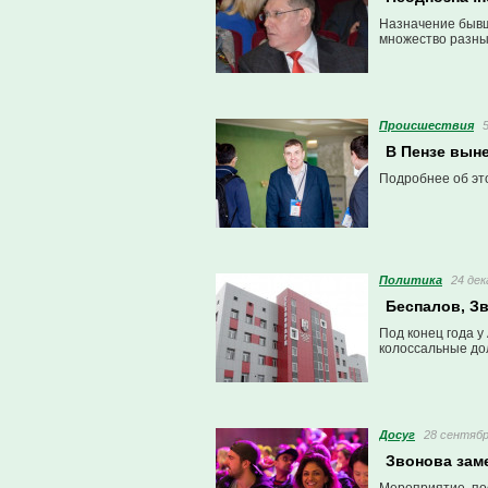
Назначение бывш
множество разны
Проиcшествия
В Пензе вын
Подробнее об эт
Политика
24 дек
Беспалов, Зв
Под конец года у
колоссальные дол
Досуг
28 сентябр
Звонова зам