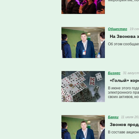
Мероприятие, по
Общество
19 се
На Звонова 
Об этом сообщае
Бизнес
31 август
«Голый» кор
В июне этого год
электронного пра
своих активов, 
то, что нам удал
Банки
11 июля 201
Звонов прода
В составе акцио